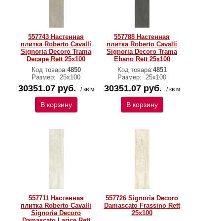
557743 Настенная
557788 Настенная
плитка Roberto Cavalli
плитка Roberto Cavalli
Signoria Decoro Trama
Signoria Decoro Trama
Decape Rett 25x100
Ebano Rett 25x100
Код товара:
4850
Код товара:
4851
Размер:
25x100
Размер:
25x100
30351.07 руб.
30351.07 руб.
/ кв.м
/ кв.м
В корзину
В корзину
557711 Настенная
557726 Signoria Decoro
плитка Roberto Cavalli
Damascato Frassino Rett
Signoria Decoro
25x100
Damascato Larice Rett