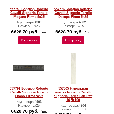
557746 Бордюр Roberto
557776 Бордюр Roberto
Cavalli Signoria Torello
Cavalli Signoria Torello
Mogano Firma 5x25
Decape Firma 5x25
Код товара:
4901
Код товара:
4902
Размер:
5x25
Размер:
5x25
6628.70 руб.
6628.70 руб.
/ шт.
/ шт.
В корзину
В корзину
557791 Бордюр Roberto
557505 Напольная
Cavalli Signoria Torello
плитка Roberto Cavalli
Ebano Firma 5x25
Signoria Larice Lap Rett
16,5x100
Код товара:
4903
Размер:
5x25
Код товара:
4904
Размер:
16,5x100
6628.70 руб.
/ шт.