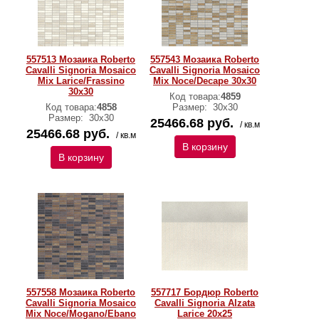
557513 Мозаика Roberto
557543 Мозаика Roberto
Cavalli Signoria Mosaico
Cavalli Signoria Mosaico
Mix Larice/Frassino
Mix Noce/Decape 30x30
30x30
Код товара:
4859
Код товара:
4858
Размер:
30x30
Размер:
30x30
25466.68 руб.
/ кв.м
25466.68 руб.
/ кв.м
В корзину
В корзину
557558 Мозаика Roberto
557717 Бордюр Roberto
Cavalli Signoria Mosaico
Cavalli Signoria Alzata
Mix Noce/Mogano/Ebano
Larice 20x25