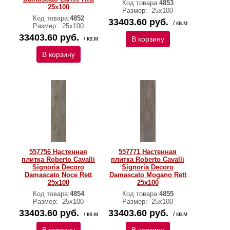
Код товара:
4853
25x100
Размер:
25x100
Код товара:
4852
33403.60 руб.
/ кв.м
Размер:
25x100
33403.60 руб.
/ кв.м
В корзину
В корзину
557756 Настенная
557771 Настенная
плитка Roberto Cavalli
плитка Roberto Cavalli
Signoria Decoro
Signoria Decoro
Damascato Noce Rett
Damascato Mogano Rett
25x100
25x100
Код товара:
4854
Код товара:
4855
Размер:
25x100
Размер:
25x100
33403.60 руб.
33403.60 руб.
/ кв.м
/ кв.м