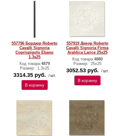
557796 Бордюр Roberto
557919 Декор Roberto
Cavalli Signoria
Cavalli Signoria Firma
Coprispigolo Ebano
Araldica Larice 25x25
1,3x25
Код товара:
4880
Код товара:
4879
Размер:
25x25
Размер:
1,3x25
3052.53 руб.
/ шт.
3314.35 руб.
/ шт.
В корзину
В корзину