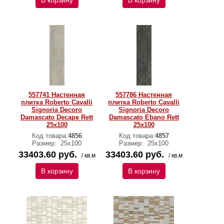
В корзину
В корзину
557741 Настенная
557786 Настенная
плитка Roberto Cavalli
плитка Roberto Cavalli
Signoria Decoro
Signoria Decoro
Damascato Decape Rett
Damascato Ebano Rett
25x100
25x100
Код товара:
4856
Код товара:
4857
Размер:
25x100
Размер:
25x100
33403.60 руб.
33403.60 руб.
/ кв.м
/ кв.м
В корзину
В корзину