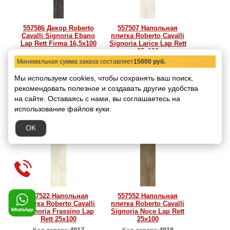
557586 Декор Roberto
557507 Напольная
Cavalli Signoria Ebano
плитка Roberto Cavalli
Lap Rett Firma 16,5x100
Signoria Larice Lap Rett
25x100
Код товара:
4915
Минимальная сумма заказа составляет
15000 руб.
Размер:
16,5x100
Код товара:
4916
Размер:
25x100
5494.73 руб.
/ шт.
Мы используем cookies, чтобы сохранять ваш поиск,
8459.71 руб.
/ кв.м
рекомендовать
полезное и создавать другие удобства
В корзину
на сайте.
Оставаясь с нами, вы соглашаетесь на
В корзину
использование файлов куки.
OK
557522 Напольная
557552 Напольная
плитка Roberto Cavalli
плитка Roberto Cavalli
Signoria Frassino Lap
Signoria Noce Lap Rett
Rett 25x100
25x100