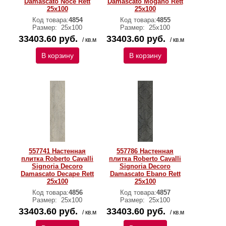
Damascato Noce Rett
Damascato Mogano Rett
25x100
25x100
Код товара:
4854
Код товара:
4855
Размер:
25x100
Размер:
25x100
33403.60 руб.
33403.60 руб.
/ кв.м
/ кв.м
В корзину
В корзину
557741 Настенная
557786 Настенная
плитка Roberto Cavalli
плитка Roberto Cavalli
Signoria Decoro
Signoria Decoro
Damascato Decape Rett
Damascato Ebano Rett
25x100
25x100
Код товара:
4856
Код товара:
4857
Размер:
25x100
Размер:
25x100
33403.60 руб.
33403.60 руб.
/ кв.м
/ кв.м