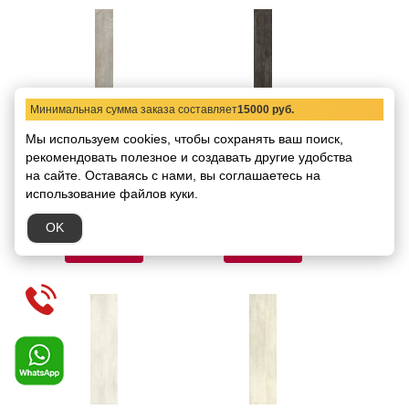
Минимальная сумма заказа составляет
15000 руб.
557541 Декор Roberto
557586 Декор Roberto
Мы используем cookies, чтобы сохранять ваш поиск,
Cavalli Signoria Decape
Cavalli Signoria Ebano
рекомендовать
полезное и создавать другие удобства
Lap Rett Firma 16,5x100
Lap Rett Firma 16,5x100
на сайте.
Оставаясь с нами, вы соглашаетесь на
Код товара:
4914
Код товара:
4915
использование файлов куки.
Размер:
16,5x100
Размер:
16,5x100
5494.73 руб.
5494.73 руб.
/ шт.
/ шт.
OK
В корзину
В корзину