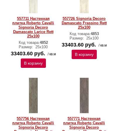
557711 Настенная
557726 Signoria Decoro
плитка Roberto Cavalli
Damascato Frassino Rett
Signoria Decoro
25x100
Damascato Larice Rett
Код товара:
4853
25x100
Размер:
25x100
Код товара:
4852
33403.60 руб.
/ кв.м
Размер:
25x100
33403.60 руб.
/ кв.м
В корзину
В корзину
557756 Настенная
557771 Настенная
плитка Roberto Cavalli
плитка Roberto Cavalli
Signoria Decoro
Signoria Decoro