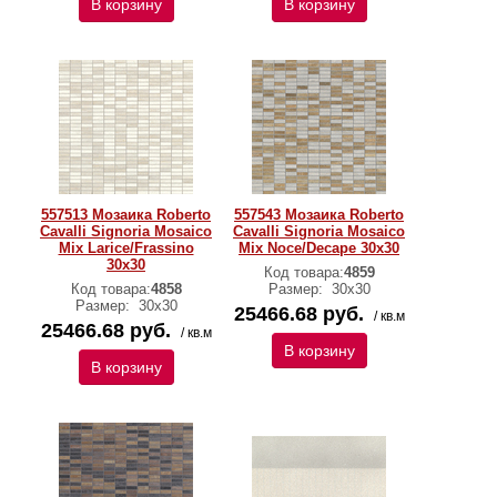
В корзину
В корзину
557513 Мозаика Roberto
557543 Мозаика Roberto
Cavalli Signoria Mosaico
Cavalli Signoria Mosaico
Mix Larice/Frassino
Mix Noce/Decape 30x30
30x30
Код товара:
4859
Код товара:
4858
Размер:
30x30
Размер:
30x30
25466.68 руб.
/ кв.м
25466.68 руб.
/ кв.м
В корзину
В корзину