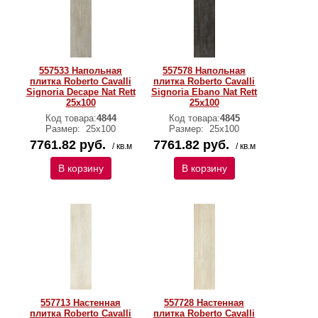
557533 Напольная
557578 Напольная
плитка Roberto Cavalli
плитка Roberto Cavalli
Signoria Decape Nat Rett
Signoria Ebano Nat Rett
25x100
25x100
Код товара:
4844
Код товара:
4845
Размер:
25x100
Размер:
25x100
7761.82 руб.
7761.82 руб.
/ кв.м
/ кв.м
В корзину
В корзину
557713 Настенная
557728 Настенная
плитка Roberto Cavalli
плитка Roberto Cavalli