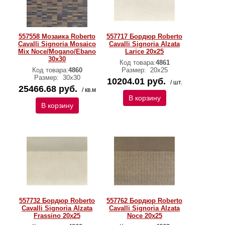
557558 Мозаика Roberto
557717 Бордюр Roberto
Cavalli Signoria Mosaico
Cavalli Signoria Alzata
Mix Noce/Mogano/Ebano
Larice 20x25
30x30
Код товара:
4861
Код товара:
4860
Размер:
20x25
Размер:
30x30
10204.01 руб.
/ шт.
25466.68 руб.
/ кв.м
В корзину
В корзину
557732 Бордюр Roberto
557762 Бордюр Roberto
Cavalli Signoria Alzata
Cavalli Signoria Alzata
Frassino 20x25
Noce 20х25