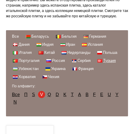
модно и практично. Вы можете отсортировать производителей по
странам, например здесь испанская плитка, здесь каталог
итальянской плитки, а здесь коллекции немецкой плитки. Смотрите так
же российскую плитку и не забывайте про китайскую и турецкую.
Все
Беларусь
Бельгия
Германия
Дания
Индия
Иран
Испания
Италия
Китай
Нидерланды
Польша
Португалия
Россия
Сербия
Турция
Узбекистан
Украина
Франция
Хорватия
Чехия
По алфавиту:
Все
П
S
V
Q
D
K
Т
A
B
F
E
U
Y
N