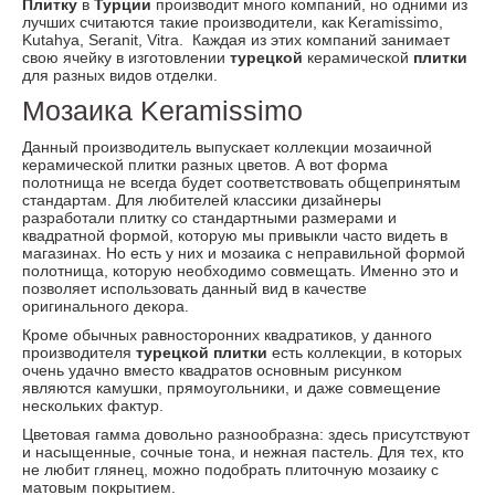
Плитку
в
Турции
производит много компаний, но одними из
лучших считаются такие производители, как Keramissimo,
Kutahya, Seranit, Vitra. Каждая из этих компаний занимает
свою ячейку в изготовлении
турецкой
керамической
плитки
для разных видов отделки.
Мозаика Keramissimo
Данный производитель выпускает коллекции мозаичной
керамической плитки разных цветов. А вот форма
полотнища не всегда будет соответствовать общепринятым
стандартам. Для любителей классики дизайнеры
разработали плитку со стандартными размерами и
квадратной формой, которую мы привыкли часто видеть в
магазинах. Но есть у них и мозаика с неправильной формой
полотнища, которую необходимо совмещать. Именно это и
позволяет использовать данный вид в качестве
оригинального декора.
Кроме обычных равносторонних квадратиков, у данного
производителя
турецкой плитки
есть коллекции, в которых
очень удачно вместо квадратов основным рисунком
являются камушки, прямоугольники, и даже совмещение
нескольких фактур.
Цветовая гамма довольно разнообразна: здесь присутствуют
и насыщенные, сочные тона, и нежная пастель. Для тех, кто
не любит глянец, можно подобрать плиточную мозаику с
матовым покрытием.