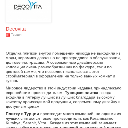
Decovita
Турция
Отделка плиткой внутри помещений никогда не выходила из
моды, керамика довольно не привередлива в обслуживании,
долговечна, красива. А современные дизайнерские
коллекции очень разнообразны как по фактуре, так и по
цветовой гамме, что позволяет использовать этот
стройматериал в оформлении не только ванных комнат и
кухонь.
Мировое лидерство в этой индустрии издавна принадлежало
европейским производителям.
Турецкая плитка
всегда
входила в пятерку лучших из лучших благодаря высокому
качеству производимой продукции, современному дизайну и
доступным ценам.
Плитку
в
Турции
производит много компаний, но одними из
лучших считаются такие производители, как Keramissimo,
Kutahya, Seranit, Vitra. Каждая из этих компаний занимает
свою ячейку в изготовлении
турецкой
керамической
плитки