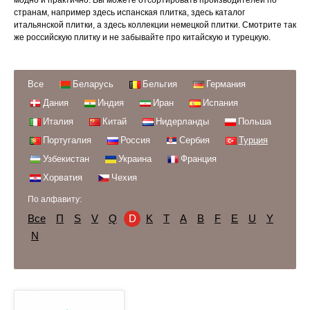
модно и практично. Вы можете отсортировать производителей по
странам, например здесь испанская плитка, здесь каталог
итальянской плитки, а здесь коллекции немецкой плитки. Смотрите так
же российскую плитку и не забывайте про китайскую и турецкую.
Все
Беларусь
Бельгия
Германия
Дания
Индия
Иран
Испания
Италия
Китай
Нидерланды
Польша
Португалия
Россия
Сербия
Турция
Узбекистан
Украина
Франция
Хорватия
Чехия
По алфавиту:
Все
П
S
V
Q
D
K
Т
A
B
F
E
U
Y
N