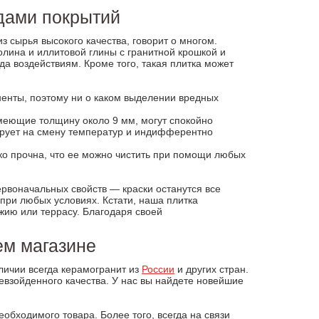
дами покрытий
з сырья высокого качества, говорит о многом.
олина и иллитовой глины с гранитной крошкой и
а воздействиям. Кроме того, такая плитка может
ненты, поэтому ни о каком выделении вредных
меющие толщину около 9 мм, могут спокойно
гирует на смену температур и индифферентно
ко прочна, что ее можно чистить при помощи любых
ервоначальных свойств — краски останутся все
при любых условиях. Кстати, наша плитка
жию или террасу. Благодаря своей
ем магазине
личии всегда керамогранит из
России
и других стран.
евзойденного качества. У нас вы найдете новейшие
еобходимого товара. Более того, всегда на связи