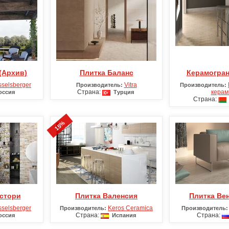
 (Архив)
Плитка Баланс
Керамогра
sselsberger
Vitra
Производитель:
Производитель:
Страна:
керам
ссия
Турция
Страна:
15%
кстори
Плитка Валенсия
Плитка Ве
sselsberger
Keros Ceramica
Производитель:
Производитель:
Страна:
Страна:
ссия
Испания