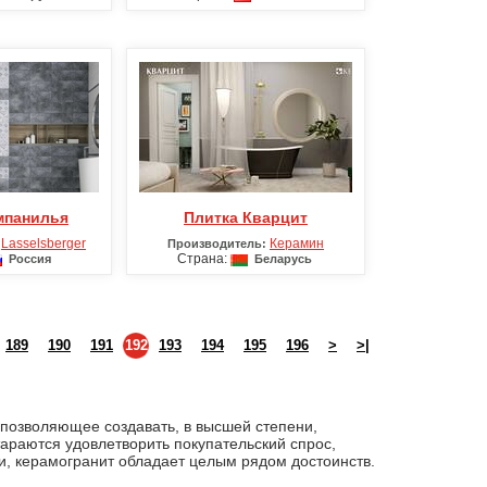
ампанилья
Плитка Кварцит
Lasselsberger
Керамин
Производитель:
Страна:
Россия
Беларусь
189
190
191
192
193
194
195
196
>
>|
 позволяющее создавать, в высшей степени,
тараются удовлетворить покупательский спрос,
и, керамогранит обладает целым рядом достоинств.