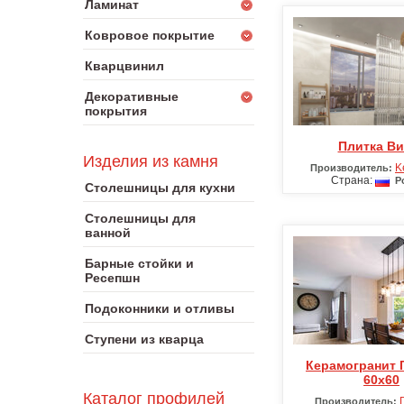
Ламинат
Ковровое покрытие
Кварцвинил
Декоративные
покрытия
Плитка В
Изделия из камня
K
Производитель:
Страна:
Ро
Столешницы для кухни
Столешницы для
ванной
Барные стойки и
Ресепшн
Подоконники и отливы
Ступени из кварца
Керамогранит Гранитея
60х60
Каталог профилей
Производитель: