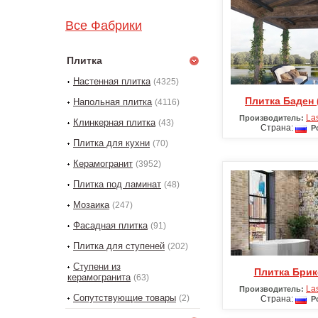
Все Фабрики
Плитка
Настенная плитка
(4325)
Плитка Баден
Напольная плитка
(4116)
La
Производитель:
Клинкерная плитка
(43)
Страна:
Ро
Плитка для кухни
(70)
Керамогранит
(3952)
Плитка под ламинат
(48)
Мозаика
(247)
Фасадная плитка
(91)
Плитка для ступеней
(202)
Ступени из
Плитка Бри
керамогранита
(63)
La
Производитель:
Сопутствующие товары
(2)
Страна:
Ро