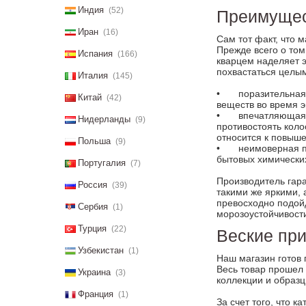
Индия
(52)
Преимущес
Иран
(16)
Сам тот факт, что 
Прежде всего о том
Испания
(166)
кварцем наделяет э
похвастаться целы
Италия
(145)
•
поразительная
Китай
(42)
веществ во время э
•
впечатляющая 
Нидерланды
(9)
противостоять коло
относится к повыш
Польша
(9)
•
неимоверная п
бытовых химических
Португалия
(7)
Производитель гара
Россия
(39)
такими же яркими, 
превосходно подой
Сербия
(1)
морозоустойчивости
Турция
(22)
Веские при
Узбекистан
(1)
Наш магазин готов 
Весь товар прошел 
Украина
(3)
коллекции и образц
Франция
(1)
За счет того, что 