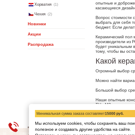
опытные и доброжел
Хорватия
(1)
касающиеся дизайна
Чехия
(2)
Вопрос стоимости с
выбрать для себя т
Новинки
бюджет. Если делат
Акции
Керамический пол 
производители из Р
Распродажа
будет уникальным 
тому, чтобы вы ост
Какой кера
Огромный выбор сре
Можно найти вариа
Большой выбор ср
Наши опытные консу
ТЦ «М2» или звонит
Минимальная сумма заказа составляет
15000 руб.
Мы используем cookies, чтобы сохранять ваш пои
полезное и создавать другие удобства на сайте.
О компании
Статьи
Н