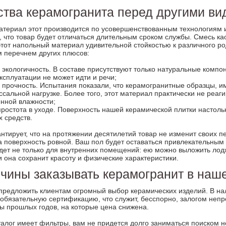
тва керамогранита перед другими ви
материал этот производится по усовершенствованным технологиям и
, что товар будет отличаться длительным сроком службы. Смесь ка
тот напольный материал удивительной стойкостью к различного род
м перечнем других плюсов:
 экологичность. В составе присутствуют только натуральные компо
ксплуатации не может идти и речи;
прочность. Испытания показали, что керамогранитные образцы, и
ссальной нагрузке. Более того, этот материал практически не реа
енной влажности;
ростота в уходе. Поверхность нашей керамической плитки настоль
 средств.
нтирует, что на протяжении десятилетий товар не изменит своих п
а поверхность ровной. Ваш пол будет оставаться привлекательным 
дет не только для внутренних помещений: ею можно выложить лод
 она сохранит красоту и физические характеристики.
чины заказывать керамогранит в наш
предложить клиентам огромный выбор керамических изделий. В на
обязательную сертификацию, что служит, бесспорно, залогом непр
ы прошлых годов, на которые цена снижена.
каталог имеет фильтры, вам не придется долго заниматься поиском н