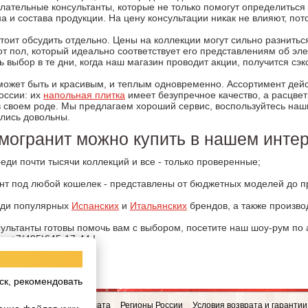
ательные консультанты, которые не только помогут определиться
 и состава продукции. На цену консультации никак не влияют, пот
тоит обсудить отдельно. Цены на коллекции могут сильно разнить
от пол, который идеально соответствует его представлениям об эле
ь выбор в те дни, когда наш магазин проводит акции, получится сэ
может быть и красивым, и теплым одновременно. Ассортимент дейс
оссии: их
напольная плитка
имеет безупречное качество, а расцве
в своем роде. Мы предлагаем хороший сервис, воспользуйтесь на
ались довольны.
могранит можно купить в нашем инте
ди почти тысячи коллекций и все - только проверенные;
нт под любой кошелек - представлены от бюджетных моделей до п
еди популярных
Испанских
и
Итальянских
брендов, а также произв
льтанты готовы помочь вам с выбором, посетите наш шоу-рум по а
е +7(495)645-17-44 !
ск, рекомендовать
овинки
Доставка и Оплата
Регионы России
Условия возврата и гарантии