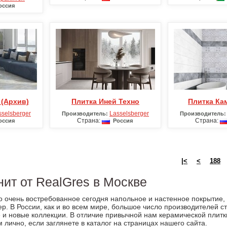
ссия
 (Архив)
Плитка Иней Техно
Плитка К
sselsberger
Lasselsberger
Производитель:
Производитель:
Страна:
Страна:
ссия
Россия
|<
<
188
ит от RealGres в Москве
 очень востребованное сегодня напольное и настенное покрытие,
р. В России, как и во всем мире, большое число производителей с
 и новые коллекции. В отличие привычной нам керамической плитк
м лично, если заглянете в каталог на страницах нашего сайта.