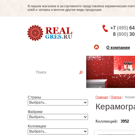
В нашем магазине в ассортименте представлена керамическая плитка
клей и затирка и многие другие виды продукции.
+7
(495)
64
8
(800)
30
О компании
Найти плитку
Пример:
Настенная плитка
Страны
Главная
/
Плитка
/ Керам
Керамогр
Фабрики
Коллекций:
3952
Коллекции