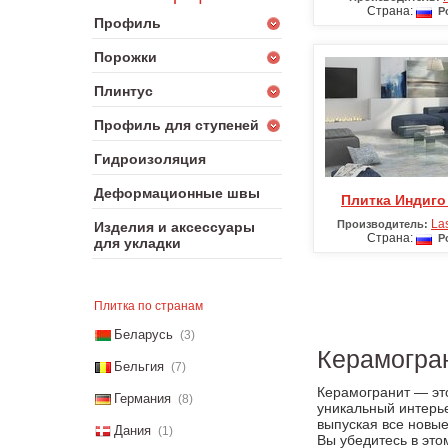
Страна:
Ро
Профиль
Порожки
Плинтус
Профиль для ступеней
Гидроизоляция
Деформационные швы
Плитка Индиго
La
Производитель:
Изделия и аксессуары
Страна:
Ро
для укладки
Плитка по странам
Беларусь
(3)
Керамогран
Бельгия
(7)
Керамогранит — это
Германия
(8)
уникальный интерье
выпуская все новые
Дания
(1)
Вы убедитесь в это