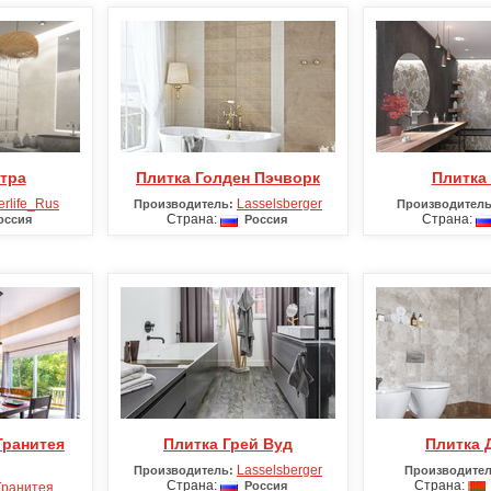
итра
Плитка Голден Пэчворк
Плитка
erlife_Rus
Lasselsberger
Производитель:
Производитель
Страна:
Страна:
ссия
Россия
Плитка Грей Вуд
Плитка
Lasselsberger
Производитель:
Производител
Страна:
Страна:
Россия
Гранитея