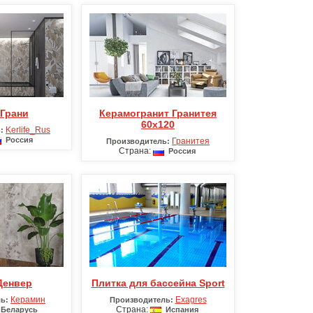
 Грани
Керамогранит Гранитея
60х120
Kerlife_Rus
:
Россия
Гранитея
Производитель:
Страна:
Россия
 Денвер
Плитка для бассейна Sport
Керамин
Exagres
ь:
Производитель:
Страна:
Беларусь
Испания