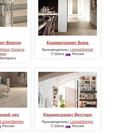
нит Берген
Керамогранит Бора
Belani (Береза
Lasselsberger
Производитель:
ика)
Страна:
Россия
Беларусь
нский лес
Керамогранит Вестерн
Lasselsberger
Lasselsberger
Производитель:
Страна:
Россия
Россия