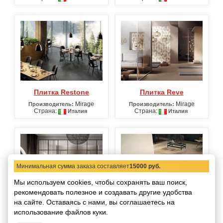
Плитка Restone
Плитка Reve
Mirage
Mirage
Производитель:
Производитель:
Страна:
Страна:
Италия
Италия
Минимальная сумма заказа составляет
15000 руб.
Мы используем cookies, чтобы сохранять ваш поиск,
рекомендовать
полезное и создавать другие удобства
на сайте.
Оставаясь с нами, вы соглашаетесь на
Плитка Transition
Плитка Triboo Nat
использование файлов куки.
(Архив)
Mirage
Производитель: