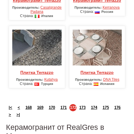
Керамогранит Terrazzo
Керамогранит Terrazzo
Casalgrande
Kerranova
Производитель:
Производитель:
Padana
Страна:
Россия
Страна:
Италия
Плитка Terrazzo
Плитка Terrazzo
Kutahya
DNA Tiles
Производитель:
Производитель:
Страна:
Страна:
Турция
Испания
|<
<
168
169
170
171
172
173
174
175
176
>
>|
Керамогранит от RealGres в