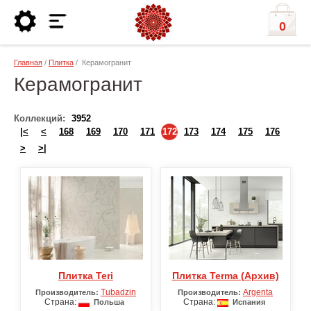
0
Главная
/
Плитка
/ Керамогранит
Керамогранит
Коллекций:
3952
|<
<
168
169
170
171
172
173
174
175
176
>
>|
Плитка Teri
Плитка Terma (Архив)
Tubаdzin
Argenta
Производитель:
Производитель:
Страна:
Страна:
Польша
Испания