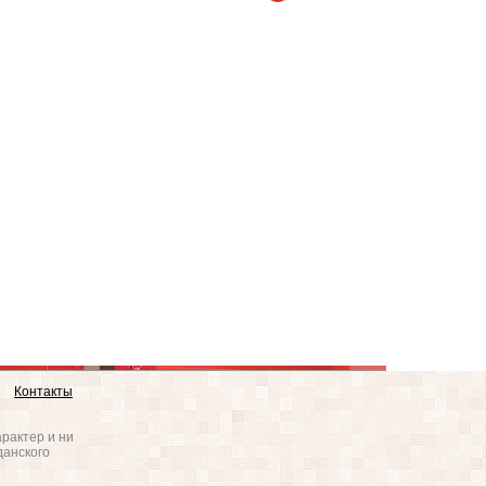
Контакты
рактер и ни
данского