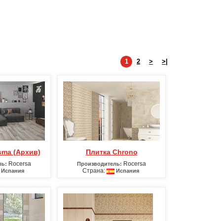
1
2
>
>|
isma (Архив)
Плитка Chrono
Rocersa
Rocersa
ль:
Производитель:
Страна:
Испания
Испания