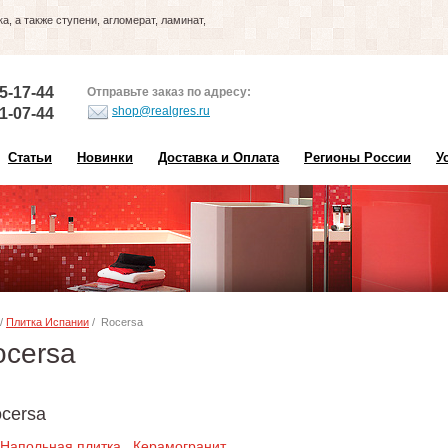
, а также ступени, агломерат, ламинат,
5-17-44
Отправьте заказ по адресу:
shop@realgres.ru
1-07-44
Статьи
Новинки
Доставка и Оплата
Регионы России
У
/
Плитка Испании
/ Rocersa
ocersa
cersa
Напольная плитка
Керамогранит