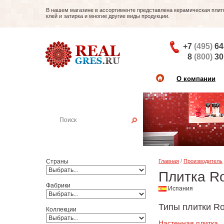
В нашем магазине в ассортименте представлена керамическая плитка
клей и затирка и многие другие виды продукции.
+7
(495)
64
8
(800)
30
О компании
Найти плитку
Пример:
Настенная плитка
Страны
Главная
/
Производитель
Плитка R
Фабрики
Испания
Типы плитки Ro
Коллекции
Настенная плитка