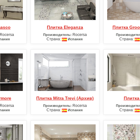
masco
Плитка Eleganza
Плитка Gro
Rocersa
Rocersa
Производитель:
Производите
Страна:
Страна:
пания
Испания
ermore
Плитка Mitra Trevi (Архив)
Плитк
Rocersa
Rocersa
Производитель:
Производите
Страна:
Страна:
пания
Испания