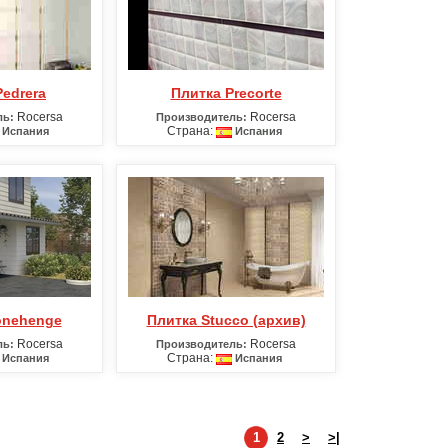
Pedrera
Плитка Precorte
Rocersa
Rocersa
ль:
Производитель:
Страна:
Испания
Испания
tonehenge
Плитка Stucco (архив)
Rocersa
Rocersa
ль:
Производитель:
Страна:
Испания
Испания
1
2
>
>|