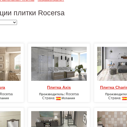
ции плитки Rocersa
ura
Плитка Axis
Плитка Char
Rocersa
Rocersa
Производитель:
Производите
Страна:
Страна:
пания
Испания