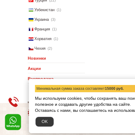
Турция
(22)
Узбекистан
(1)
Украина
(3)
Франция
(1)
Хорватия
(1)
Чехия
(2)
Новинки
Акции
Распродажа
Минимальная сумма заказа составляет
15000 руб.
Мы используем cookies, чтобы сохранять ваш пои
полезное и создавать другие удобства на сайте.
О компании
Статьи
Н
Оставаясь с нами, вы соглашаетесь на использов
Copyright © 2012-2026 ww
OK
Обращаем ваше внимание
при каких условиях не я
кодекса РФ.