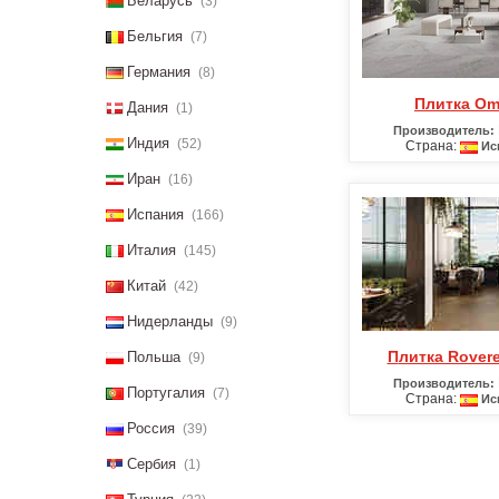
Беларусь
(3)
Бельгия
(7)
Германия
(8)
Плитка O
Дания
(1)
Производитель:
Индия
(52)
Страна:
Ис
Иран
(16)
Испания
(166)
Италия
(145)
Китай
(42)
Нидерланды
(9)
Плитка Rover
Польша
(9)
Производитель:
Португалия
(7)
Страна:
Ис
Россия
(39)
Сербия
(1)