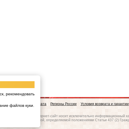
ск, рекомендовать
овинки
Доставка и Оплата
Регионы России
Условия возврата и гарантии
ание файлов куки.
w.realgres.ru
 на то, что данный интернет-сайт носит исключительно информационный ха
вляется публичной офертой, определяемой положениями Статьи 437 (2) Граж