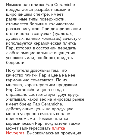
Изысканная плитка Fap Ceramiche
предлагается разработчиками в
широчайшем спектре, имеет
различные типы поверхности,
отличается большим количеством
разных рисунков. При декорировании
стен и пола в санузлах (туалетах,
душевых, ванных комнатах) зачастую
используется керамическая плитка
Fap, которая в состоянии передать
любые эмоциональные ощущения,
успокоить или, наоборот, придать
бодрости.
Покупатели довольны тем, что
качество плитки Fap и цена на нее
гармонично сочетаются. По их
мнению, характеристики продукции
Fap Ceramiche и цена всегда
оправдано соответствуют друг другу.
Учитывая, какой вес на мировом рынке
имеет бренд Fap Ceramiche,
действующие цены на продукцию
можно уверенно считать вполне
приемлемыми. Помимо плитки
керамической Fap, покупателя также
может заинтересовать
плитка
Novogres
. Высококлассная продукция