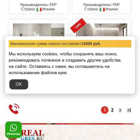
FAP
FAP
Производитель:
Производитель:
Страна:
Страна:
Италия
Италия
10%
Минимальная сумма заказа составляет
15000 руб.
Мы используем cookies, чтобы сохранять ваш поиск,
рекомендовать
полезное и создавать другие удобства
на сайте.
Оставаясь с нами, вы соглашаетесь на
Плитка manhattan
Плитка mat&more
использование файлов куки.
(Архив)
FAP
Производитель:
Страна:
Италия
FAP
Производитель:
OK
Страна:
Италия
1
2
>
>|