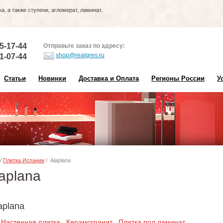
, а также ступени, агломерат, ламинат,
5-17-44
Отправьте заказ по адресу:
shop@realgres.ru
1-07-44
Статьи
Новинки
Доставка и Оплата
Регионы России
У
/
Плитка Испании
/ Alaplana
aplana
aplana
Настенная плитка
Керамогранит
Плитка под ламинат