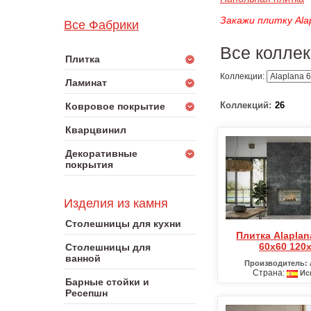
Закажи
плитку Ala
Все Фабрики
Все коллек
Плитка
Коллекции:
Ламинат
Коллекций:
26
Ковровое покрытие
Кварцвинил
Декоративные
покрытия
Изделия из камня
Столешницы для кухни
Плитка Alaplana 60х120
60х60 120
Столешницы для
ванной
Производитель:
Страна:
Ис
Барные стойки и
Ресепшн