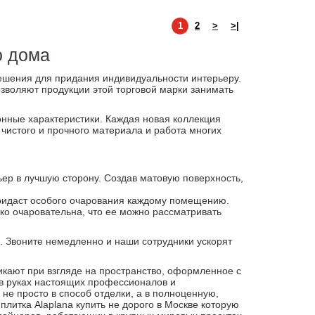
1
2
>
>|
о дома
решения для придания индивидуальности интерьеру.
зволяют продукции этой торговой марки занимать
онные характеристики. Каждая новая коллекция
 чистого и прочного материала и работа многих
ьер в лучшую сторону. Создав матовую поверхность,
 придаст особого очарования каждому помещению.
ько очаровательна, что ее можно рассматривать
. Звоните немедленно и наши сотрудники ускорят
икают при взгляде на пространство, оформленное с
 в руках настоящих профессионалов и
е просто в способ отделки, а в полноценную,
плитка Alaplana купить не дорого в Москве которую