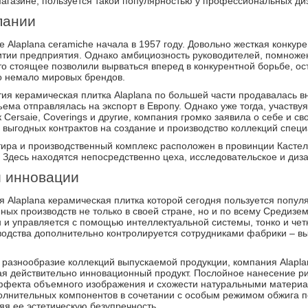
магазине, пользуется такой популярностью у профессиональных ди
пании
 Alaplana ceramiche начала в 1957 году. Довольно жесткая конку
итии предприятия. Однако амбициозность руководителей, помноже
то стоящее позволили вырваться вперед в конкурентной борьбе, ос
о немало мировых брендов.
ия керамическая плитка Alaplana по большей части продавалась в
ема отправлялась на экспорт в Европу. Однако уже тогда, участв
ак Cersaie, Coverings и другие, компания громко заявила о себе и 
 выгодных контрактов на создание и производство коллекций спец
тира и производственный комплекс расположен в провинции Кастел
 Здесь находятся непосредственно цеха, исследовательское и ди
и инновации
 Alaplana керамическая плитка которой сегодня пользуется популя
ых производств не только в своей стране, но и по всему Средизе
 и управляется с помощью интеллектуальной системы, тонко и че
водства дополнительно контролируется сотрудниками фабрики –
 разнообразие коллекций выпускаемой продукции, компания Alapla
ая действительно инновационный продукт. Послойное нанесение ри
ффекта объемного изображения и схожести натуральными материал
олнительных компонентов в сочетании с особым режимом обжига по
яя ее эстетическую безупречность.