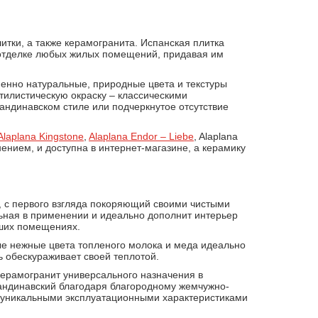
тки, а также керамогранита. Испанская плитка
 отделке любых жилых помещений, придавая им
менно натуральные, природные цвета и текстуры
илистическую окраску – классическими
кандинавском стиле или подчеркнутое отсутствие
Alaplana Kingstone
,
Alaplana Endor – Liebe
, Alaplana
нением, и доступна в интернет-магазине, а керамику
o, с первого взгляда покоряющий своими чистыми
ная в применении и идеально дополнит интерьер
ьших помещениях.
ые нежные цвета топленого молока и меда идеально
 обескураживает своей теплотой.
керамогранит универсального назначения в
кандинавский благодаря благородному жемчужно-
т уникальными эксплуатационными характеристиками