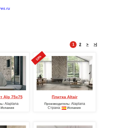
es.ru
1
2
>
>|
10%
т Alp 75х75
Плитка Altair
Alaplana
Alaplana
ь:
Производитель:
Страна:
Испания
Испания