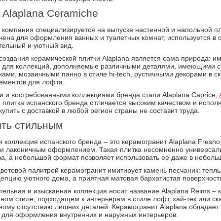
 Alaplana Ceramiche
компания специализируется на выпуске настенной и напольной пли
ачена для оформления ванных и туалетных комнат, используется в
тельный и уютный вид.
оздания керамической плитки Alaplana является сама природа: и
й для коллекций, дополняемые различными деталями, имеющими ст
ами, мозаичными панно в стиле hi-tech, рустичными декорами в с
ементов для лофта.
 и востребованными коллекциями бренда стали Alaplana Caprice,
я плитка испанского бренда отличается высоким качеством и испол
купить с доставкой в любой регион страны не составит труда.
ыть стильным
 коллекция испанского бренда – это керамогранит Alaplana Fresn
и лаконичным оформлением. Такая плитка несомненно универсаль
ва, а небольшой формат позволяет использовать ее даже в небол
цветовой палитрой керамогранит имитирует камень песчаник: тепл
епцию уютного дома, а приятная матовая бархатистая поверхность
ельная и изысканная коллекция носит название Alaplana Reims – 
ом стиле, подходящем к интерьерам в стиле лофт, хай-тек или с
лному отсутствию лишних деталей. Керамогранит Alaplana обладае
т для оформления внутренних и наружных интерьеров.