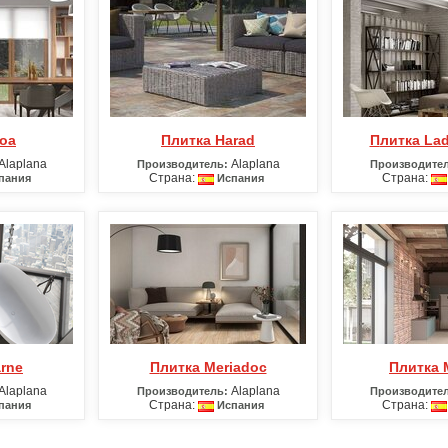
Goa
Плитка Harad
Плитка La
Alaplana
Alaplana
Производитель:
Производител
Страна:
Страна:
пания
Испания
arne
Плитка Meriadoc
Плитка
Alaplana
Alaplana
Производитель:
Производител
Страна:
Страна:
пания
Испания