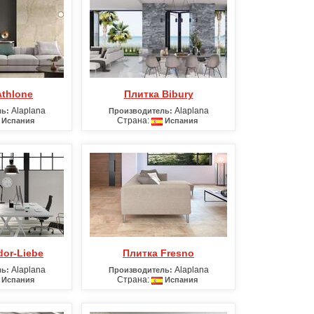
Athlone
Плитка Bibury
Alaplana
Alaplana
ь:
Производитель:
Страна:
Испания
Испания
dor-Liebe
Плитка Fresno
Alaplana
Alaplana
ь:
Производитель:
Страна:
Испания
Испания