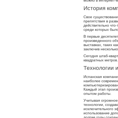
можно в интернет-
История ком
Свое существование
препятствия в разв
действительно что-
среди которых был
В первые десятилет
произведенного объ
выставках, таких к
заключив несколько
Сегодня штаб-квар
квадратных метров.
Технологии 
Испанская компания
наиболее современн
компьютеризирован
Каждый этап произ
опытом работы.
Учитывая огромное
технологии, создав
исключительного э
использование доп
долгие годы сохран