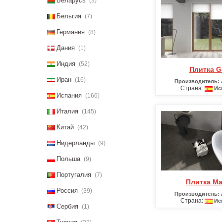
Беларусь
(3)
Бельгия
(7)
Германия
(8)
Дания
(1)
Индия
(52)
Плитка 
Иран
(16)
Производитель:
Страна:
Ис
Испания
(166)
Италия
(145)
Китай
(42)
Нидерланды
(9)
Польша
(9)
Португалия
(7)
Плитка M
Россия
(39)
Производитель:
Страна:
Ис
Сербия
(1)