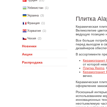
Турция
(22)
Узбекистан
(1)
Украина
(3)
Плитка Ala
Франция
(1)
Керамическая плитк
Великолепие цветов
Хорватия
(1)
ведущую позицию н
Чехия
(2)
Все больше потреби
перед выходом в св
Новинки
дизайнеров обеспе
Акции
В ассортименте пре
Керамогранит 
Распродажа
от которой нев
Плитка Reims
.
Керамогранит 
вечно.
Керамическая плитк
оформление заказа
Роскошный интерьер
использованием ке
инновационных техн
неотъемлемую часть