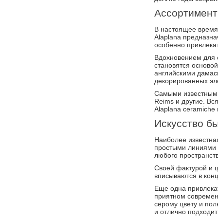
Ассортимент
В настоящее время 
Alaplana предназн
особенно привлека
Вдохновением для с
становятся осново
английскими дамаск
декорированных эл
Самыми известными
Reims и другие. Вс
Alaplana ceramiche 
Искусство б
Наиболее известная
простыми линиями 
любого пространст
Своей фактурой и 
вписываются в конц
Еще одна привлекат
приятном современн
серому цвету и по
и отлично подходи