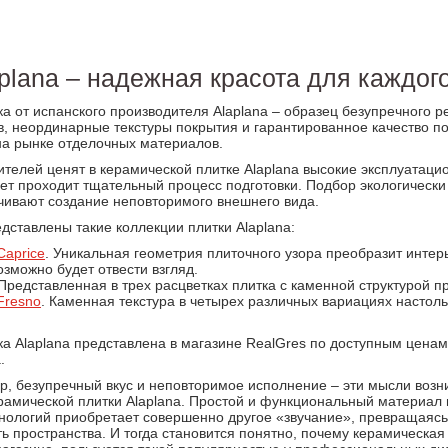
plana – надежная красота для каждог
а от испанского производителя Alaplana – образец безупречного 
, неординарные текстуры покрытия и гарантированное качество по
а рынке отделочных материалов.
телей ценят в керамической плитке Alaplana высокие эксплуатаци
ет проходит тщательный процесс подготовки. Подбор экологически
чивают создание неповторимого внешнего вида.
дставлены такие коллекции плитки Alaplana:
Caprice
. Уникальная геометрия плиточного узора преобразит интер
озможно будет отвести взгляд.
 Представленная в трех расцветках плитка с каменной структурой
Fresno
. Каменная текстура в четырех различных вариациях настол
а Alaplana представлена в магазине RealGres по доступным ценам
.
, безупречный вкус и неповторимое исполнение – эти мысли возн
рамической плитки Alaplana. Простой и функциональный материал
ологий приобретает совершенно другое «звучание», превращаясь н
 пространства. И тогда становится понятно, почему керамическая 