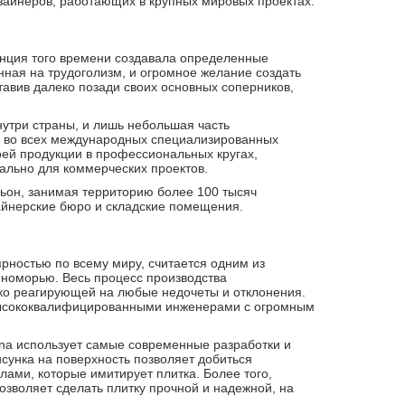
зайнеров, работающих в крупных мировых проектах.
ренция того времени создавала определенные
нная на трудоголизм, и огромное желание создать
тавив далеко позади своих основных соперников,
нутри страны, и лишь небольшая часть
уя во всех международных специализированных
своей продукции в профессиональных кругах,
иально для коммерческих проектов.
ьон, занимая территорию более 100 тысяч
зайнерские бюро и складские помещения.
рностью по всему миру, считается одним из
мноморью. Весь процесс производства
тко реагирующей на любые недочеты и отклонения.
 высококвалифицированными инженерами с огромным
na использует самые современные разработки и
сунка на поверхность позволяет добиться
ами, которые имитирует плитка. Более того,
зволяет сделать плитку прочной и надежной, на