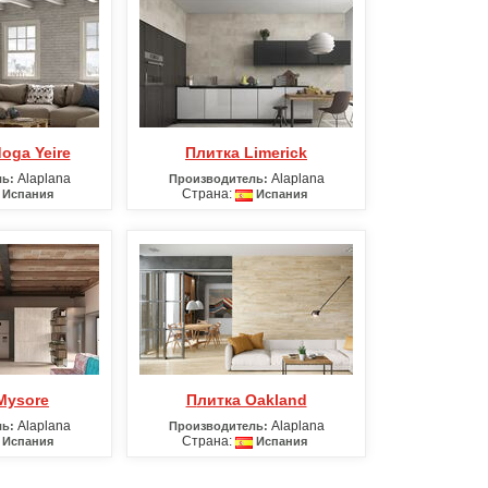
doga Yeire
Плитка Limerick
Alaplana
Alaplana
ь:
Производитель:
Страна:
Испания
Испания
 Mysore
Плитка Oakland
Alaplana
Alaplana
ь:
Производитель:
Страна:
Испания
Испания