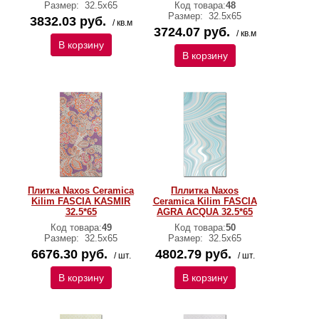
Размер:
32.5x65
Код товара:
48
Размер:
32.5x65
3832.03 руб.
/ кв.м
3724.07 руб.
/ кв.м
В корзину
В корзину
Плитка Naxos Ceramica
Пллитка Naxos
Kilim FASCIA KASMIR
Ceramica Kilim FASCIA
32.5*65
AGRA ACQUA 32.5*65
Код товара:
49
Код товара:
50
Размер:
32.5x65
Размер:
32.5x65
6676.30 руб.
4802.79 руб.
/ шт.
/ шт.
В корзину
В корзину