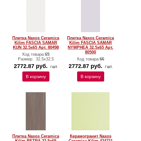
Плитка Naxos Ceramica
Плитка Naxos Ceramica
Kilim FASCIA SAMAR
Kilim FASCIA SAMAR
KUN 32.5x65 Арт. 80498
NYMPHEA 32.5x65 Арт.
80500
Код товара:
65
Размер:
32,5х32,5
Код товара:
66
2772.87 руб.
2772.87 руб.
/ шт.
/ шт.
В корзину
В корзину
Плитка Naxos Ceramica
Керамогранит Naxos
Kilim PETRA 32.5x65
Ceramica Kilim 42471*