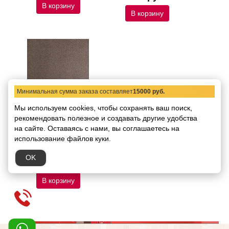
В корзину
В корзину
Минимальная сумма заказа составляет
15000 руб.
Мы используем cookies, чтобы сохранять ваш поиск,
Керамогранит Naxos
рекомендовать
Ceramica Kilim PETRA
полезное и создавать другие удобства
PAV 32.5x32.5 Арт.
на сайте.
Оставаясь с нами, вы соглашаетесь на
78488*
использование файлов куки.
Код товара:
78
Размер:
32,5х32,5
OK
3339.00 руб.
/ кв.м
В корзину