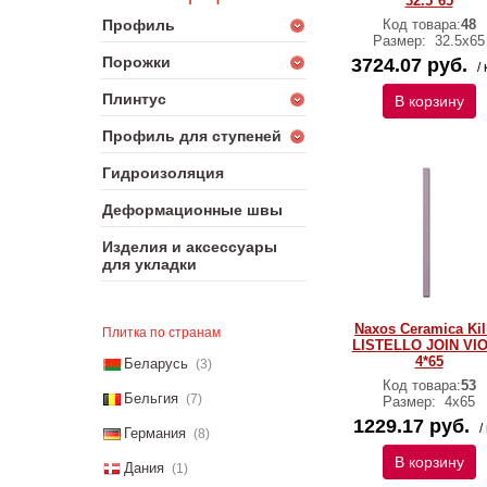
32.5*65
Профиль
Код товара:
48
Размер:
32.5x65
Порожки
3724.07 руб.
/ 
Плинтус
В корзину
Профиль для ступеней
Гидроизоляция
Деформационные швы
Изделия и аксессуары
для укладки
Naxos Ceramica Ki
Плитка по странам
LISTELLO JOIN VI
4*65
Беларусь
(3)
Код товара:
53
Бельгия
(7)
Размер:
4x65
1229.17 руб.
/
Германия
(8)
В корзину
Дания
(1)