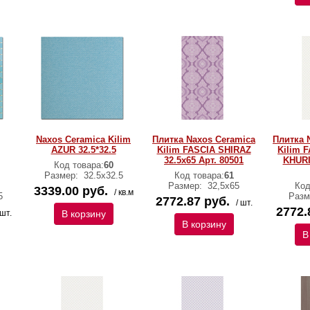
Naxos Ceramica Kilim
Плитка Naxos Ceramica
Плитка 
AZUR 32.5*32.5
Kilim FASCIA SHIRAZ
Kilim 
32.5x65 Арт. 80501
KHURI
Код товара:
60
Размер:
32.5x32.5
Код товара:
61
Размер:
32,5х65
Код
3339.00 руб.
/ кв.м
5
Разм
2772.87 руб.
/ шт.
2772.
 шт.
В корзину
В корзину
В