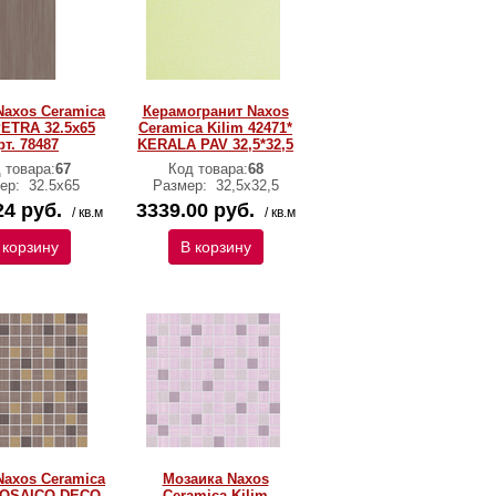
Naxos Ceramica
Керамогранит Naxos
PETRA 32.5x65
Ceramica Kilim 42471*
рт. 78487
KERALA PAV 32,5*32,5
 товара:
67
Код товара:
68
ер:
32.5x65
Размер:
32,5х32,5
24 руб.
3339.00 руб.
/ кв.м
/ кв.м
 корзину
В корзину
Naxos Ceramica
Мозаика Naxos
MOSAICO DECO
Ceramica Kilim