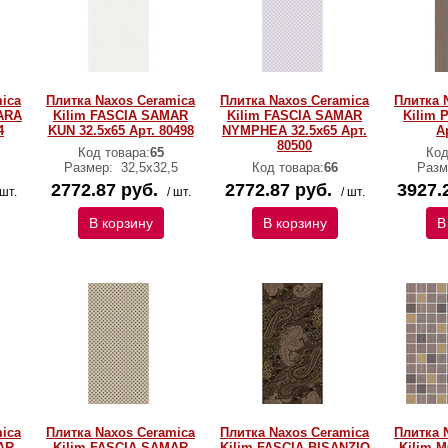
ica
Плитка Naxos Ceramica
Плитка Naxos Ceramica
Плитка 
ARA
Kilim FASCIA SAMAR
Kilim FASCIA SAMAR
Kilim 
4
KUN 32.5x65 Арт. 80498
NYMPHEA 32.5x65 Арт.
А
80500
Код товара:
65
Код
Размер:
32,5х32,5
Код товара:
66
Разм
2772.87 руб.
2772.87 руб.
3927.
 шт.
/ шт.
/ шт.
В корзину
В корзину
В
ica
Плитка Naxos Ceramica
Плитка Naxos Ceramica
Плитка 
AR
Kilim FASCIA SAMAR
Kilim FASCIA BISANZIO
Kilim 