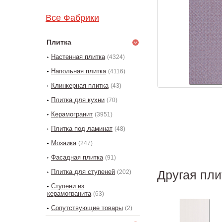
Все Фабрики
Плитка
Настенная плитка
(4324)
Напольная плитка
(4116)
Клинкерная плитка
(43)
Плитка для кухни
(70)
Керамогранит
(3951)
Плитка под ламинат
(48)
Мозаика
(247)
Фасадная плитка
(91)
Плитка для ступеней
Другая пли
(202)
Ступени из
керамогранита
(63)
Сопутствующие товары
(2)