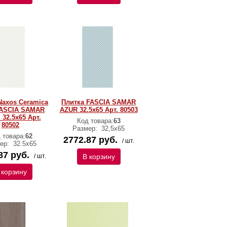
Naxos Ceramica
Плитка FASCIA SAMAR
FASCIA SAMAR
AZUR 32.5x65 Арт. 80503
 32.5x65 Арт.
Код товара:
63
80502
Размер:
32,5х65
 товара:
62
2772.87 руб.
/ шт.
ер:
32.5x65
87 руб.
/ шт.
В корзину
 корзину