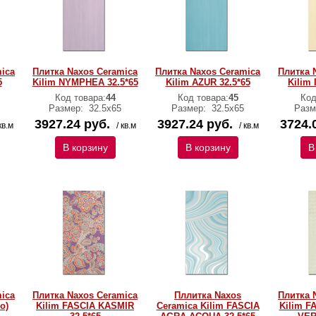
ica
Плитка Naxos Ceramica
Плитка Naxos Ceramica
Плитка 
5
Kilim NYMPHEA 32.5*65
Kilim AZUR 32.5*65
Kilim 
Код товара:
44
Код товара:
45
Код
Размер:
32.5x65
Размер:
32.5x65
Разм
3927.24 руб.
3927.24 руб.
3724.
кв.м
/ кв.м
/ кв.м
В корзину
В корзину
В
ica
Плитка Naxos Ceramica
Пллитка Naxos
Плитка 
o)
Kilim FASCIA KASMIR
Ceramica Kilim FASCIA
Kilim F