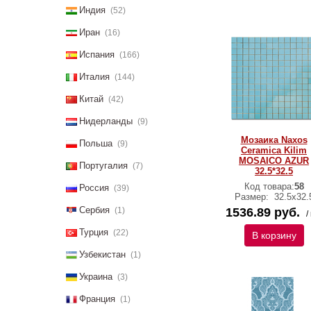
Индия
(52)
Иран
(16)
Испания
(166)
Италия
(144)
Китай
(42)
Нидерланды
(9)
Мозаика Naxos
Польша
(9)
Ceramica Kilim
MOSAICO AZUR
Португалия
(7)
32.5*32.5
Код товара:
58
Россия
(39)
Размер:
32.5x32.
Сербия
(1)
1536.89 руб.
/
Турция
(22)
В корзину
Узбекистан
(1)
Украина
(3)
Франция
(1)