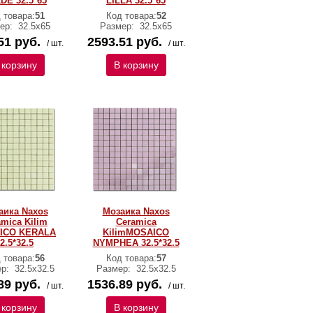
DE 32.5*65
LILLA 32.5*65
 товара:
51
Код товара:
52
ер:
32.5x65
Размер:
32.5x65
51 руб.
2593.51 руб.
/ шт.
/ шт.
 корзину
В корзину
аика Naxos
Мозаика Naxos
amica Kilim
Ceramica
ICO KERALA
KilimMOSAICO
2.5*32.5
NYMPHEA 32.5*32.5
 товара:
56
Код товара:
57
ер:
32.5x32.5
Размер:
32.5x32.5
89 руб.
1536.89 руб.
/ шт.
/ шт.
 корзину
В корзину