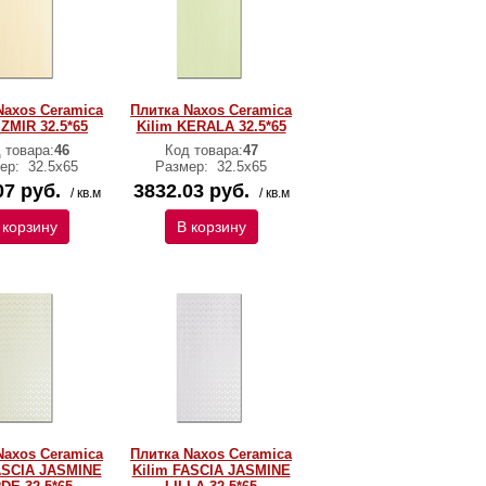
Naxos Ceramica
Плитка Naxos Ceramica
IZMIR 32.5*65
Kilim KERALA 32.5*65
 товара:
46
Код товара:
47
ер:
32.5x65
Размер:
32.5x65
07 руб.
3832.03 руб.
/ кв.м
/ кв.м
 корзину
В корзину
Naxos Ceramica
Плитка Naxos Ceramica
ASCIA JASMINE
Kilim FASCIA JASMINE