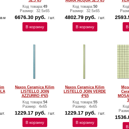
32.5*65
AGRA ACQUA 32.5*65
VER
Код товара:
49
Код товара:
50
Код
Размер:
32.5x65
Размер:
32.5x65
Разм
6676.30 руб.
4802.79 руб.
2593.
кв.м
/ шт.
/ шт.
В корзину
В корзину
В
lim
Naxos Ceramica Kilim
Naxos Ceramica Kilim
Моз
OLA
LISTELLO JOIN
LISTELLO JOIN VERDE
Cer
AZZURRO 4*65
4*65
MOSA
3
Код товара:
54
Код товара:
55
Размер:
4x65
Размер:
4x65
Код
Разм
1229.17 руб.
1229.17 руб.
 шт.
/ шт.
/ шт.
1536.
В корзину
В корзину
В