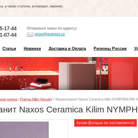
, а также ступени, агломерат, ламинат,
5-17-44
Отправьте заказ по адресу:
shop@realgres.ru
1-07-44
Статьи
Новинки
Доставка и Оплата
Регионы России
У
ная плитка
/
Плитка Kilim (Архив)
/ Керамогранит Naxos Ceramica Kilim NYMPHEA PAV 32
анит Naxos Ceramica Kilim NYMPH
Архив (Больше не поставляется)