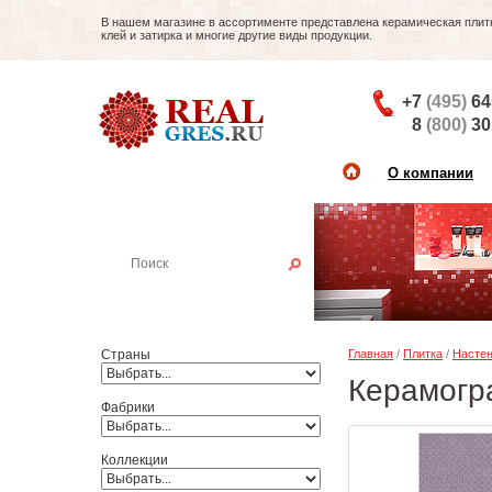
В нашем магазине в ассортименте представлена керамическая плитка
клей и затирка и многие другие виды продукции.
+7
(495)
64
8
(800)
30
О компании
Найти плитку
Пример:
Настенная плитка
Страны
Главная
/
Плитка
/
Настен
Керамогр
Фабрики
Коллекции