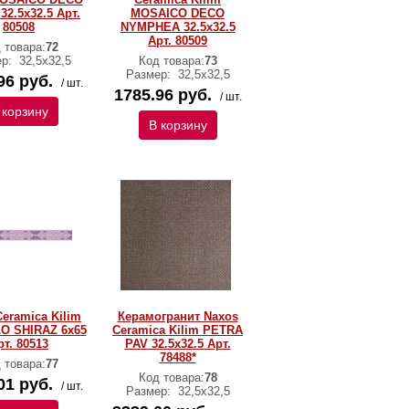
32.5x32.5 Арт.
MOSAICO DECO
80508
NYMPHEA 32.5x32.5
Арт. 80509
 товара:
72
ер:
32,5х32,5
Код товара:
73
Размер:
32,5х32,5
96 руб.
/ шт.
1785.96 руб.
/ шт.
 корзину
В корзину
eramica Kilim
Керамогранит Naxos
O SHIRAZ 6x65
Ceramica Kilim PETRA
рт. 80513
PAV 32.5x32.5 Арт.
78488*
 товара:
77
Код товара:
78
01 руб.
/ шт.
Размер:
32,5х32,5