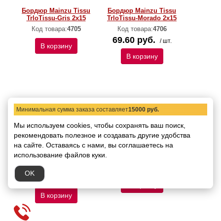
Бордюр Mainzu Tissu
Бордюр Mainzu Tissu
TrloTissu-Gris 2x15
TrloTissu-Morado 2x15
Код товара:
4705
Код товара:
4706
69.60 руб.
/ шт.
В корзину
В корзину
Минимальная сумма заказа составляет
15000 руб.
Мы используем cookies, чтобы сохранять ваш поиск,
рекомендовать
полезное и создавать другие удобства
на сайте.
Оставаясь с нами, вы соглашаетесь на
Бордюр Mainzu Tissu
Бордюр Mainzu Tissu
использование файлов куки.
TrloTissu-Rosa 2x15
TrloTissu-Verde 2x15
Код товара:
4707
Код товара:
4708
OK
62.40 руб.
/ шт.
В корзину
В корзину