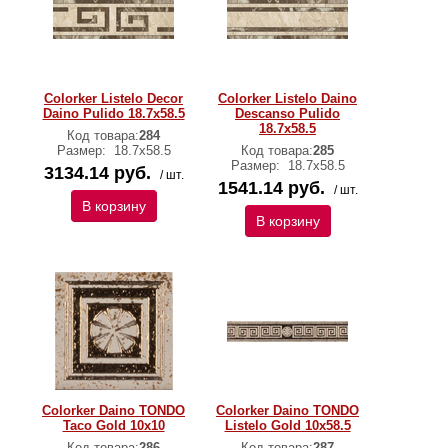
Colorker Listelo Decor
Colorker Listelo Daino
Daino Pulido 18.7x58.5
Descanso Pulido
18.7x58.5
Код товара:
284
Размер:
18.7x58.5
Код товара:
285
Размер:
18.7x58.5
3134.14 руб.
/ шт.
1541.14 руб.
/ шт.
В корзину
В корзину
Colorker Daino TONDO
Colorker Daino TONDO
Taco Gold 10x10
Listelo Gold 10x58.5
Код товара:
286
Код товара:
287