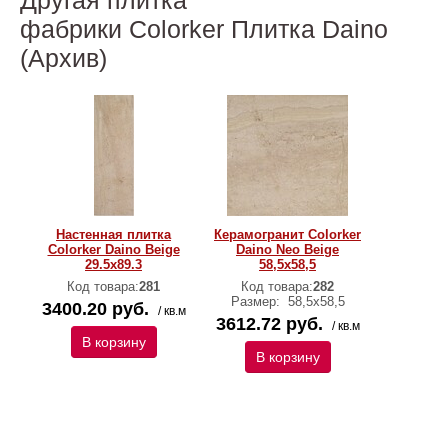
Другая плитка
фабрики Colorker Плитка Daino
(Архив)
Настенная плитка
Керамогранит Colorker
Colorker Daino Beige
Daino Neo Beige
29.5x89.3
58,5х58,5
Код товара:
281
Код товара:
282
Размер:
58,5х58,5
3400.20 руб.
/ кв.м
3612.72 руб.
/ кв.м
В корзину
В корзину