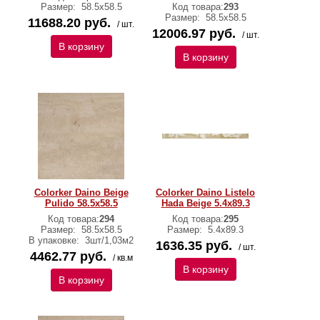
Размер:
58.5x58.5
Код товара:
293
Размер:
58.5x58.5
11688.20 руб.
/ шт.
12006.97 руб.
/ шт.
В корзину
В корзину
Colorker Daino Beige
Colorker Daino Listelo
Pulido 58.5x58.5
Hada Beige 5.4x89.3
Код товара:
294
Код товара:
295
Размер:
58.5x58.5
Размер:
5.4x89.3
В упаковке:
3шт/1,03м2
1636.35 руб.
/ шт.
4462.77 руб.
/ кв.м
В корзину
В корзину