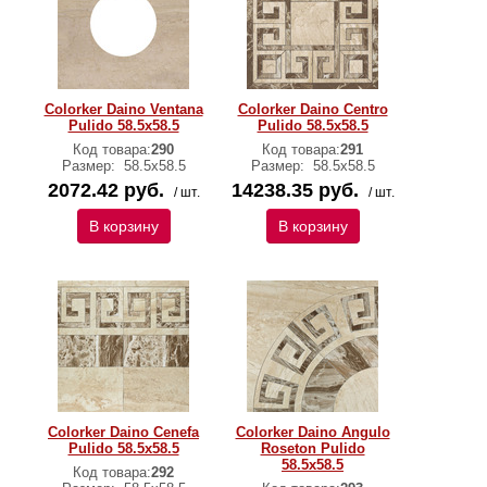
Colorker Daino Ventana
Colorker Daino Centro
Pulido 58.5x58.5
Pulido 58.5x58.5
Код товара:
290
Код товара:
291
Размер:
58.5x58.5
Размер:
58.5x58.5
2072.42 руб.
14238.35 руб.
/ шт.
/ шт.
В корзину
В корзину
Colorker Daino Cenefa
Colorker Daino Angulo
Pulido 58.5x58.5
Roseton Pulido
58.5x58.5
Код товара:
292