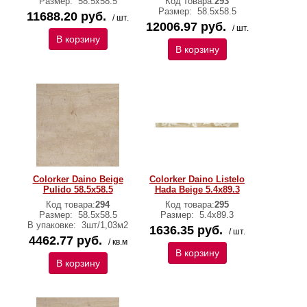
Размер:
58.5x58.5
Код товара:
293
Размер:
58.5x58.5
11688.20 руб.
/ шт.
12006.97 руб.
/ шт.
В корзину
В корзину
Colorker Daino Beige
Colorker Daino Listelo
Pulido 58.5x58.5
Hada Beige 5.4x89.3
Код товара:
294
Код товара:
295
Размер:
58.5x58.5
Размер:
5.4x89.3
В упаковке:
3шт/1,03м2
1636.35 руб.
/ шт.
4462.77 руб.
/ кв.м
В корзину
В корзину