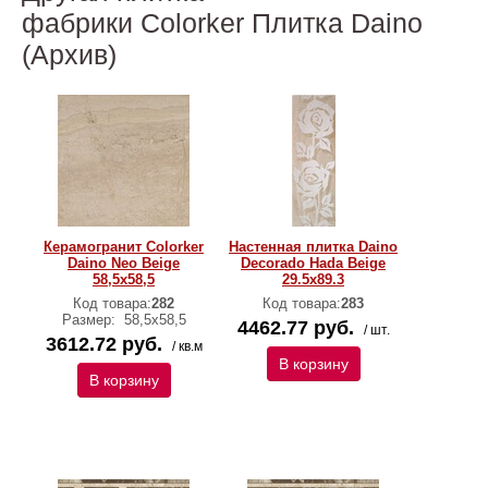
фабрики Colorker Плитка Daino
(Архив)
Керамогранит Colorker
Настенная плитка Daino
Daino Neo Beige
Decorado Hada Beige
58,5х58,5
29.5x89.3
Код товара:
282
Код товара:
283
Размер:
58,5х58,5
4462.77 руб.
/ шт.
3612.72 руб.
/ кв.м
В корзину
В корзину