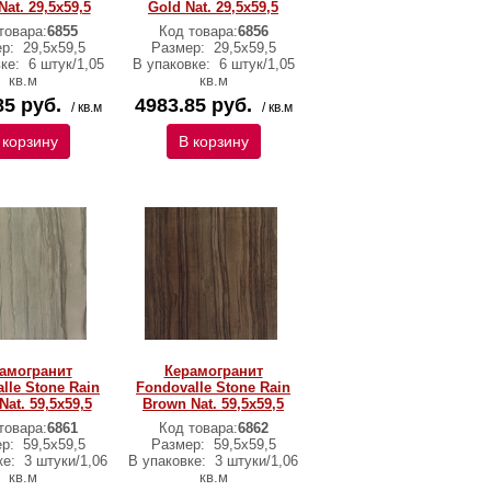
Nat. 29,5x59,5
Gold Nat. 29,5x59,5
товара:
6855
Код товара:
6856
ер:
29,5х59,5
Размер:
29,5х59,5
вке:
6 штук/1,05
В упаковке:
6 штук/1,05
кв.м
кв.м
85 руб.
4983.85 руб.
/ кв.м
/ кв.м
 корзину
В корзину
амогранит
Керамогранит
lle Stone Rain
Fondovalle Stone Rain
Nat. 59,5x59,5
Brown Nat. 59,5x59,5
товара:
6861
Код товара:
6862
ер:
59,5х59,5
Размер:
59,5х59,5
ке:
3 штуки/1,06
В упаковке:
3 штуки/1,06
кв.м
кв.м