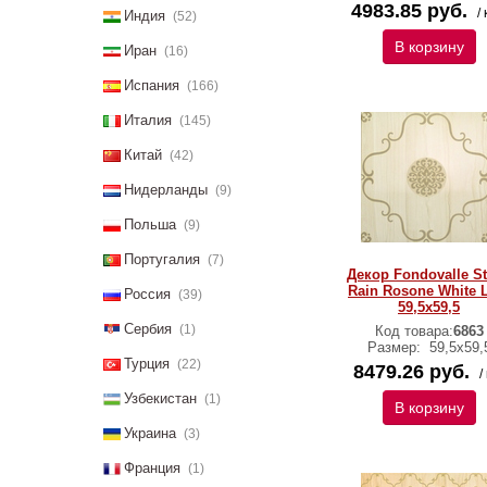
4983.85 руб.
/ 
Индия
(52)
В корзину
Иран
(16)
Испания
(166)
Италия
(145)
Китай
(42)
Нидерланды
(9)
Польша
(9)
Португалия
(7)
Декор Fondovalle S
Rain Rosone White 
Россия
(39)
59,5x59,5
Сербия
(1)
Код товара:
6863
Размер:
59,5х59,
Турция
(22)
8479.26 руб.
/
Узбекистан
(1)
В корзину
Украина
(3)
Франция
(1)