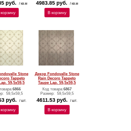
85 руб.
4983.85 руб.
/ кв.м
/ кв.м
 корзину
В корзину
ndovalle Stone
Декор Fondovalle Stone
ecoro Tappeto
Rain Decoro Tappeto
Lap. 59,5x59,5
Taupe Lap. 59,5x59,5
товара:
6866
Код товара:
6867
ер:
59,5х59,5
Размер:
59,5х59,5
53 руб.
4611.53 руб.
/ шт.
/ шт.
 корзину
В корзину