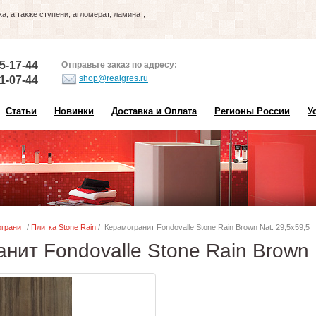
, а также ступени, агломерат, ламинат,
5-17-44
Отправьте заказ по адресу:
shop@realgres.ru
1-07-44
Статьи
Новинки
Доставка и Оплата
Регионы России
У
гранит
/
Плитка Stone Rain
/ Керамогранит Fondovalle Stone Rain Brown Nat. 29,5x59,5
нит Fondovalle Stone Rain Brown 