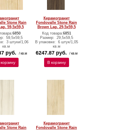
амогранит
Керамогранит
lle Stone Rain
Fondovalle Stone Rain
ap. 59,5x59,5
Brown Lap. 29,5x59,5
товара:
6850
Код товара:
6851
ер:
59,5х59,5
Размер:
29,5х59,5
ке:
3 штуки/1,06
В упаковке:
6 штук/1,05
кв.м
кв.м
87 руб.
6247.87 руб.
/ кв.м
/ кв.м
 корзину
В корзину
амогранит
Керамогранит
lle Stone Rain
Fondovalle Stone Rain