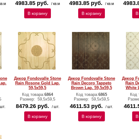
4983.85 руб.
4983.85 руб.
4983.
кв.м
/ кв.м
/ кв.м
В корзину
В корзину
В
tone
Декор Fondovalle Stone
Декор Fondovalle Stone
Декор Fo
Lap.
Rain Rosone Gold Lap.
Rain Decoro Tappeto
Rain D
59,5x59,5
Brown Lap. 59,5x59,5
White 
Код товара:
6864
Код товара:
6865
Код 
5
Размер:
59,5х59,5
Размер:
59,5х59,5
Разм
8479.26 руб.
4611.53 руб.
4611.
 шт.
/ шт.
/ шт.
В корзину
В корзину
В