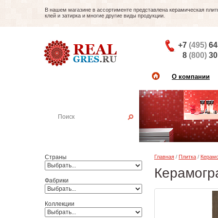
В нашем магазине в ассортименте представлена керамическая плитка
клей и затирка и многие другие виды продукции.
+7
(495)
64
8
(800)
30
О компании
Найти плитку
Пример:
Настенная плитка
Страны
Главная
/
Плитка
/
Керамо
Керамогра
Фабрики
Коллекции