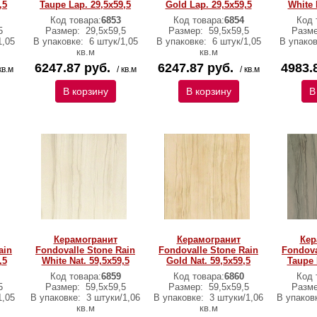
,5
Taupe Lap. 29,5x59,5
Gold Lap. 29,5x59,5
White 
Код товара:
6853
Код товара:
6854
Код 
5
Размер:
29,5х59,5
Размер:
59,5х59,5
Разм
1,05
В упаковке:
6 штук/1,05
В упаковке:
6 штук/1,05
В упако
кв.м
кв.м
6247.87 руб.
6247.87 руб.
4983.
кв.м
/ кв.м
/ кв.м
В корзину
В корзину
В
Керамогранит
Керамогранит
Кер
ain
Fondovalle Stone Rain
Fondovalle Stone Rain
Fondova
,5
White Nat. 59,5x59,5
Gold Nat. 59,5x59,5
Taupe 
Код товара:
6859
Код товара:
6860
Код 
5
Размер:
59,5х59,5
Размер:
59,5х59,5
Разм
1,05
В упаковке:
3 штуки/1,06
В упаковке:
3 штуки/1,06
В упаков
кв.м
кв.м