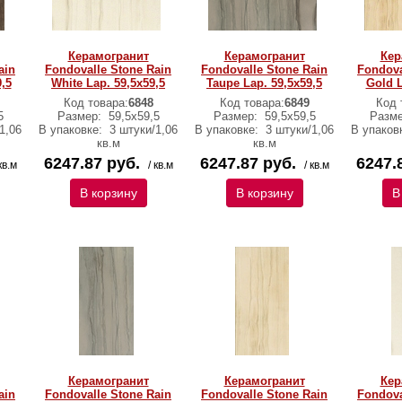
Керамогранит
Керамогранит
Кер
ain
Fondovalle Stone Rain
Fondovalle Stone Rain
Fondova
,5
White Lap. 59,5x59,5
Taupe Lap. 59,5x59,5
Gold L
Код товара:
6848
Код товара:
6849
Код 
5
Размер:
59,5х59,5
Размер:
59,5х59,5
Разм
1,06
В упаковке:
3 штуки/1,06
В упаковке:
3 штуки/1,06
В упаков
кв.м
кв.м
6247.87 руб.
6247.87 руб.
6247.
кв.м
/ кв.м
/ кв.м
В корзину
В корзину
В
Керамогранит
Керамогранит
Кер
ain
Fondovalle Stone Rain
Fondovalle Stone Rain
Fondova