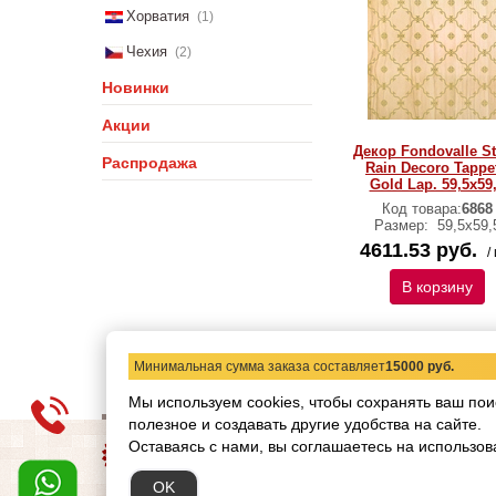
Хорватия
(1)
Чехия
(2)
Новинки
Акции
Декор Fondovalle S
Распродажа
Rain Decoro Tappe
Gold Lap. 59,5x59
Код товара:
6868
Размер:
59,5х59,
4611.53 руб.
/
В корзину
Минимальная сумма заказа составляет
15000 руб.
Мы используем cookies, чтобы сохранять ваш пои
полезное и создавать другие удобства на сайте.
О компании
Статьи
Н
Оставаясь с нами, вы соглашаетесь на использов
Copyright © 2012-2026 ww
OK
Обращаем ваше внимание