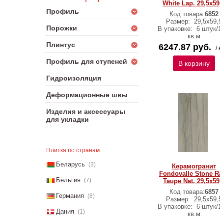
White Lap. 29,5x59
Профиль
Код товара:
6852
Размер:
29,5х59,
Порожки
В упаковке:
6 штук/
кв.м
Плинтус
6247.87 руб.
/ 
Профиль для ступеней
В корзину
Гидроизоляция
Деформационные швы
Изделия и аксессуары
для укладки
Плитка по странам
Беларусь
(3)
Керамогранит
Fondovalle Stone R
Бельгия
(7)
Taupe Nat. 29,5x59
Код товара:
6857
Германия
(8)
Размер:
29,5х59,
В упаковке:
6 штук/
Дания
(1)
кв.м