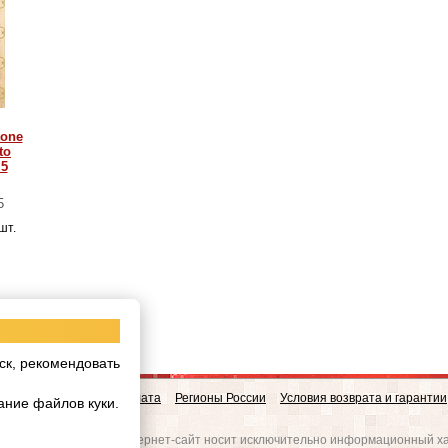
tone
to
,5
5
 шт.
ск, рекомендовать
овинки
Доставка и Оплата
Регионы России
Условия возврата и гарантии
ание файлов куки.
w.realgres.ru
 на то, что данный интернет-сайт носит исключительно информационный ха