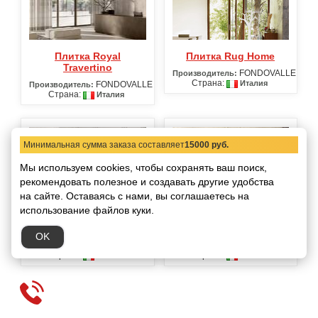
Плитка Royal
Плитка Rug Home
Travertino
FONDOVALLE
Производитель:
Страна:
Италия
FONDOVALLE
Производитель:
Страна:
Италия
Минимальная сумма заказа составляет
15000 руб.
Мы используем cookies, чтобы сохранять ваш поиск,
рекомендовать
полезное и создавать другие удобства
на сайте.
Оставаясь с нами, вы соглашаетесь на
использование файлов куки.
Плитка Slaten Stone
Плитка Stone Rain
OK
FONDOVALLE
FONDOVALLE
Производитель:
Производитель:
Страна:
Страна:
Италия
Италия