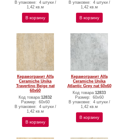
В упаковке:
4 штуки /
В упаковке:
4 штуки /
1,42 кв.м
1,42 кв.м
В корзину
В корзину
Керамогранит Alfa
Керамогранит Alfa
Ceramiche Unika
Ceramiche Unika
Travertino Beige nat
Atlantic Grey nat 60х60
60х60
Код товара:
12833
Код товара:
12832
Размер:
60х60
Размер:
60х60
В упаковке:
4 штуки /
В упаковке:
4 штуки /
1,42 кв.м
1,42 кв.м
В корзину
В корзину