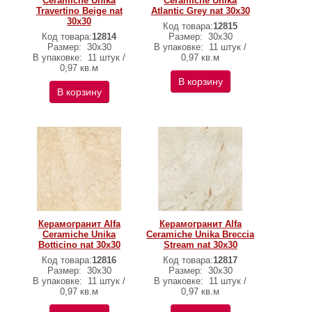
Ceramiche Unika
Ceramiche Unika
Travertino Beige nat
Atlantic Grey nat 30х30
30х30
Код товара:
12815
Код товара:
12814
Размер:
30х30
Размер:
30х30
В упаковке:
11 штук /
В упаковке:
11 штук /
0,97 кв.м
0,97 кв.м
В корзину
В корзину
Керамогранит Alfa
Керамогранит Alfa
Ceramiche Unika
Ceramiche Unika Breccia
Botticino nat 30х30
Stream nat 30х30
Код товара:
12816
Код товара:
12817
Размер:
30х30
Размер:
30х30
В упаковке:
11 штук /
В упаковке:
11 штук /
0,97 кв.м
0,97 кв.м