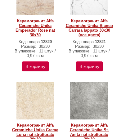
Керамогранит Alfa
Керамогранит Alfa
Ceramiche Unika
Ceramiche Unika Bianco
Emperador Rose nat
Carrara lappato 30х30
30х30
(все цвета)
Код товара:
12820
Код товара:
12821
Размер:
30х30
Размер:
30х30
В упаковке:
11 штук /
В упаковке:
11 штук /
0,97 кв.м
0,97 кв.м
В корзину
В корзину
Керамогранит Alfa
Керамогранит Alfa
Ceramiche Unika Crema
Ceramiche Unika St.
Luna nat strutturato
Anita nat strutturato