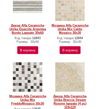
Декор Alfa Ceramiche
Мозаика Alfa Ceramiche
Unika Quarzite Argentea
Unika Mix Caldo
Bordo Lappato 30х60
Mosaico 30х30
Код товара:
12843
Код товара:
12844
Размер:
30х60
Размер:
30х30
В корзину
В корзину
Мозаика Alfa Ceramiche
Декор Alfa Ceramiche
Unika Mix
Unika Breccia Stream
FreddoMosaico 30х30
Rosone lappato (4 pc)
119х119
Код товара:
12845