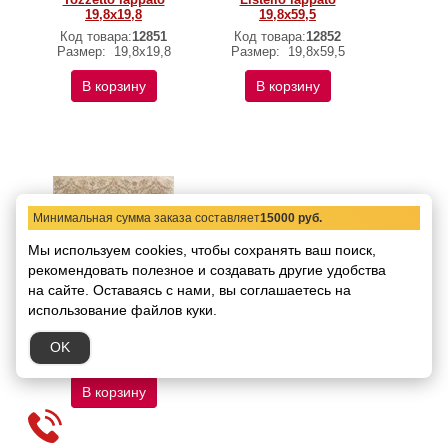
19,8x19,8
19,8x59,5
Код товара:
12851
Код товара:
12852
Размер:
19,8x19,8
Размер:
19,8x59,5
В корзину
В корзину
Минимальная сумма заказа составляет
15000 руб.
Мы используем cookies, чтобы сохранять ваш поиск,
рекомендовать
полезное и создавать другие удобства
Декор Alfa Ceramiche
на сайте.
Оставаясь с нами, вы соглашаетесь на
Unika Travertino Beige
Listello lappato
использование файлов куки.
19,8x59,5
Код товара:
12853
OK
Размер:
19,8x59,5
В корзину