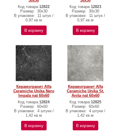
30х30
30х30
Код товара:
12822
Код товара:
12823
Размер:
30х30
Размер:
30х30
В упаковке:
11 штук /
В упаковке:
11 штук /
0,97 кв.м
0,97 кв.м
В корзину
В корзину
Керамогранит Alfa
Керамогранит Alfa
Ceramiche Unika Nero
Ceramiche Unika St.
Impala nat 60х60
Anita nat 60х60
Код товара:
12824
Код товара:
12825
Размер:
60х60
Размер:
60х60
В упаковке:
4 штуки /
В упаковке:
4 штуки /
1,42 кв.м
1,42 кв.м
В корзину
В корзину