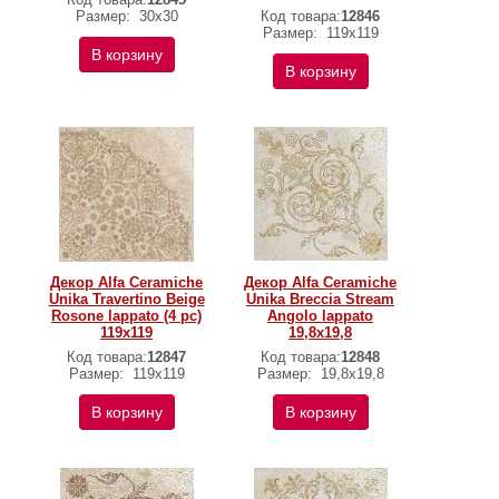
Размер:
30х30
Код товара:
12846
Размер:
119х119
В корзину
В корзину
Декор Alfa Ceramiche
Декор Alfa Ceramiche
Unika Travertino Beige
Unika Breccia Stream
Rosone lappato (4 pc)
Angolo lappato
119х119
19,8x19,8
Код товара:
12847
Код товара:
12848
Размер:
119х119
Размер:
19,8x19,8
В корзину
В корзину