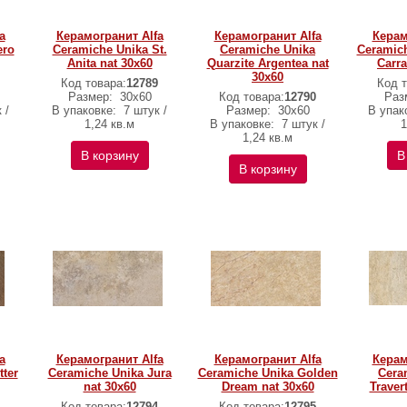
a
Керамогранит Alfa
Керамогранит Alfa
Керам
ero
Ceramiche Unika St.
Ceramiche Unika
Ceramich
Anita nat 30х60
Quarzite Argentea nat
Carra
30х60
Код товара:
12789
Код т
Размер:
30х60
Код товара:
12790
Раз
 /
В упаковке:
7 штук /
Размер:
30х60
В упак
1,24 кв.м
В упаковке:
7 штук /
1
1,24 кв.м
В корзину
В
В корзину
a
Керамогранит Alfa
Керамогранит Alfa
Керам
ter
Ceramiche Unika Jura
Ceramiche Unika Golden
Cera
nat 30х60
Dream nat 30х60
Traver
Код товара:
12794
Код товара:
12795