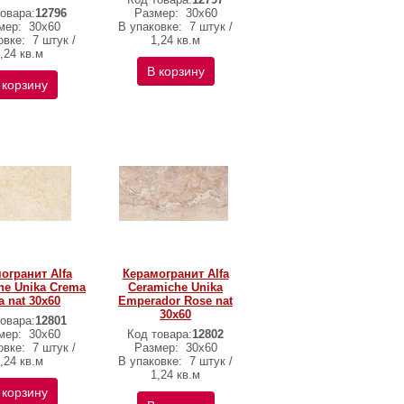
овара:
12796
Размер:
30х60
мер:
30х60
В упаковке:
7 штук /
овке:
7 штук /
1,24 кв.м
,24 кв.м
В корзину
 корзину
огранит Alfa
Керамогранит Alfa
he Unika Crema
Ceramiche Unika
a nat 30х60
Emperador Rose nat
30х60
овара:
12801
мер:
30х60
Код товара:
12802
овке:
7 штук /
Размер:
30х60
,24 кв.м
В упаковке:
7 штук /
1,24 кв.м
 корзину