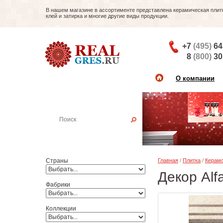
В нашем магазине в ассортименте представлена керамическая плитка
клей и затирка и многие другие виды продукции.
+7
(495)
64
8
(800)
30
О компании
Найти плитку
Пример:
Настенная плитка
Страны
Главная
/
Плитка
/
Керамо
Декор Alf
Фабрики
Коллекции