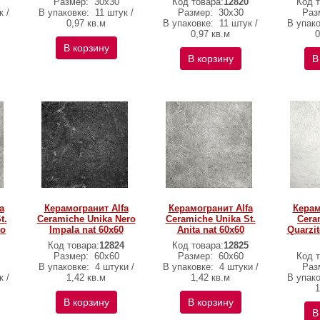
Размер:
30х30
Код товара:
12820
Код т
к /
В упаковке:
11 штук /
Размер:
30х30
Раз
0,97 кв.м
В упаковке:
11 штук /
В упак
0,97 кв.м
0
В корзину
В корзину
В
a
Керамогранит Alfa
Керамогранит Alfa
Керам
t.
Ceramiche Unika Nero
Ceramiche Unika St.
Cera
to
Impala nat 60х60
Anita nat 60х60
Quarzit
Код товара:
12824
Код товара:
12825
Размер:
60х60
Размер:
60х60
Код т
В упаковке:
4 штуки /
В упаковке:
4 штуки /
Раз
к /
1,42 кв.м
1,42 кв.м
В упак
1
В корзину
В корзину
В