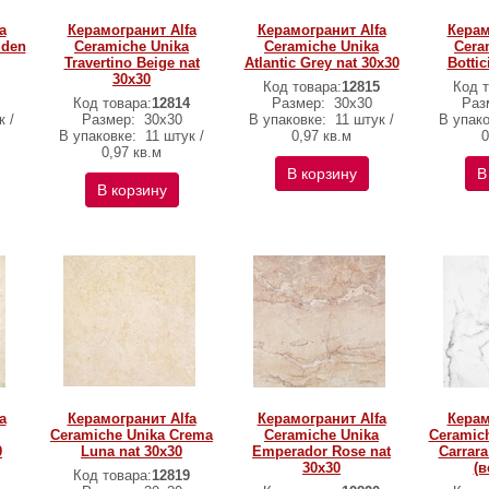
a
Керамогранит Alfa
Керамогранит Alfa
Керам
lden
Ceramiche Unika
Ceramiche Unika
Cera
Travertino Beige nat
Atlantic Grey nat 30х30
Bottic
30х30
Код товара:
12815
Код т
Код товара:
12814
Размер:
30х30
Раз
к /
Размер:
30х30
В упаковке:
11 штук /
В упак
В упаковке:
11 штук /
0,97 кв.м
0
0,97 кв.м
В корзину
В
В корзину
a
Керамогранит Alfa
Керамогранит Alfa
Керам
Ceramiche Unika Crema
Ceramiche Unika
Ceramich
0
Luna nat 30х30
Emperador Rose nat
Carrara
30х30
(в
Код товара:
12819