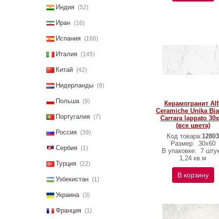
Индия
(52)
Иран
(16)
Испания
(166)
Италия
(145)
Китай
(42)
Нидерланды
(9)
Польша
(9)
Керамогранит Alf
Ceramiche Unika Bi
Португалия
(7)
Carrara lappato 30
(все цвета)
Россия
(39)
Код товара:
12803
Размер:
30х60
Сербия
(1)
В упаковке:
7 штук
1,24 кв.м
Турция
(22)
В корзину
Узбекистан
(1)
Украина
(3)
Франция
(1)