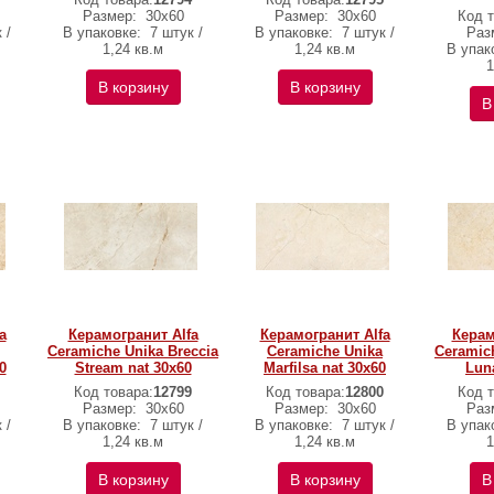
Размер:
30х60
Размер:
30х60
Код т
 /
В упаковке:
7 штук /
В упаковке:
7 штук /
Раз
1,24 кв.м
1,24 кв.м
В упак
1
В корзину
В корзину
В
a
Керамогранит Alfa
Керамогранит Alfa
Керам
Ceramiche Unika Breccia
Ceramiche Unika
Ceramic
0
Stream nat 30х60
Marfilsa nat 30х60
Lun
Код товара:
12799
Код товара:
12800
Код т
Размер:
30х60
Размер:
30х60
Раз
 /
В упаковке:
7 штук /
В упаковке:
7 штук /
В упак
1,24 кв.м
1,24 кв.м
1
В корзину
В корзину
В