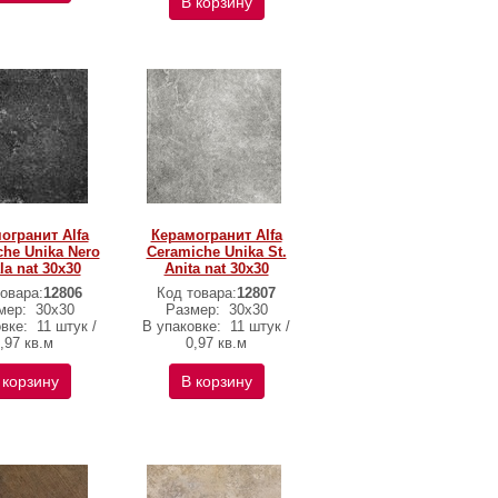
В корзину
огранит Alfa
Керамогранит Alfa
he Unika Nero
Ceramiche Unika St.
la nat 30х30
Anita nat 30х30
овара:
12806
Код товара:
12807
мер:
30х30
Размер:
30х30
овке:
11 штук /
В упаковке:
11 штук /
,97 кв.м
0,97 кв.м
 корзину
В корзину