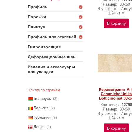
Размер:
30х60
Профиль
В упаковке:
7 штук
1,24 кв.м
Порожки
В корзину
Плинтус
Профиль для ступеней
Гидроизоляция
Деформационные швы
Изделия и аксессуары
для укладки
Керамогранит Alf
Плитка по странам
Ceramiche Unika
Botticino nat 30х6
Беларусь
(3)
Код товара:
12798
Бельгия
(7)
Размер:
30х60
В упаковке:
7 штук
Германия
(8)
1,24 кв.м
Дания
(1)
В корзину