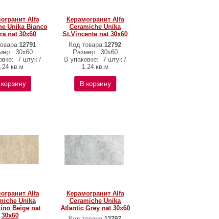
огранит Alfa
Керамогранит Alfa
e Unika Bianco
Ceramiche Unika
ra nat 30х60
St.Vincente nat 30х60
овара:
12791
Код товара:
12792
мер:
30х60
Размер:
30х60
овке:
7 штук /
В упаковке:
7 штук /
,24 кв.м
1,24 кв.м
 корзину
В корзину
огранит Alfa
Керамогранит Alfa
miche Unika
Ceramiche Unika
tino Beige nat
Atlantic Grey nat 30х60
30х60
Код товара:
12797