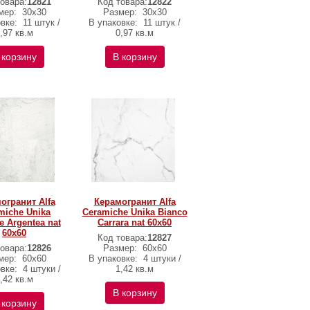
овара:
12821
Код товара:
12822
мер:
30х30
Размер:
30х30
овке:
11 штук /
В упаковке:
11 штук /
,97 кв.м
0,97 кв.м
 корзину
В корзину
огранит Alfa
Керамогранит Alfa
miche Unika
Ceramiche Unika Bianco
e Argentea nat
Carrara nat 60х60
60х60
Код товара:
12827
овара:
12826
Размер:
60х60
мер:
60х60
В упаковке:
4 штуки /
овке:
4 штуки /
1,42 кв.м
,42 кв.м
В корзину
 корзину