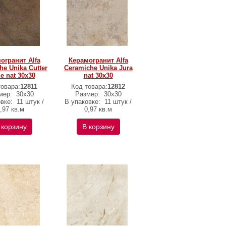
огранит Alfa
Керамогранит Alfa
he Unika Cutter
Ceramiche Unika Jura
e nat 30х30
nat 30х30
товара:
12811
Код товара:
12812
мер:
30х30
Размер:
30х30
овке:
11 штук /
В упаковке:
11 штук /
,97 кв.м
0,97 кв.м
 корзину
В корзину