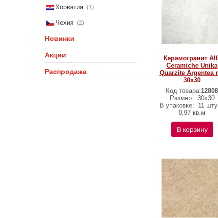
Хорватия
(1)
Чехия
(2)
Новинки
Акции
Керамогранит Alf
Ceramiche Unika
Распродажа
Quarzite Argentea 
30х30
Код товара:
12808
Размер:
30х30
В упаковке:
11 шту
0,97 кв.м
В корзину