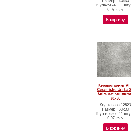
Размер:
30х30
В упаковке:
11 шту
0,97 кв.м
В корзину
Керамогранит Alf
Ceramiche Unika S
Anita nat struttura
30х30
Код товара:
12823
Размер:
30х30
В упаковке:
11 шту
0,97 кв.м
В корзину