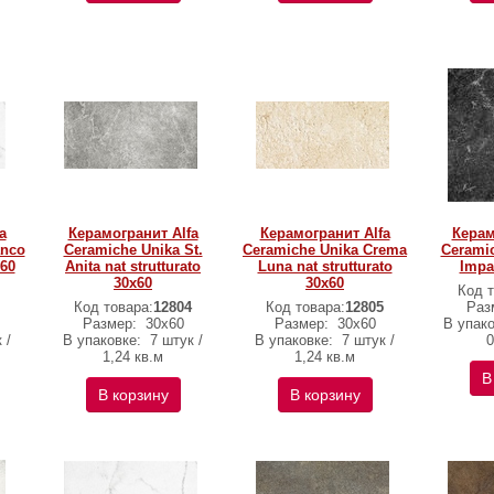
a
Керамогранит Alfa
Керамогранит Alfa
Керам
anco
Ceramiche Unika St.
Ceramiche Unika Crema
Ceramic
х60
Anita nat strutturato
Luna nat strutturato
Impa
30х60
30х60
Код т
Код товара:
12804
Код товара:
12805
Раз
Размер:
30х60
Размер:
30х60
В упак
 /
В упаковке:
7 штук /
В упаковке:
7 штук /
0
1,24 кв.м
1,24 кв.м
В
В корзину
В корзину