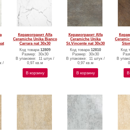
a
Керамогранит Alfa
Керамогранит Alfa
Керам
Ceramiche Unika Bianco
Ceramiche Unika
Ceramic
nat
Carrara nat 30х30
St.Vincente nat 30х30
Ston
Код товара:
12809
Код товара:
12810
Код 
Размер:
30х30
Размер:
30х30
Раз
В упаковке:
11 штук /
В упаковке:
11 штук /
В упак
к /
0,97 кв.м
0,97 кв.м
0
В корзину
В корзину
В