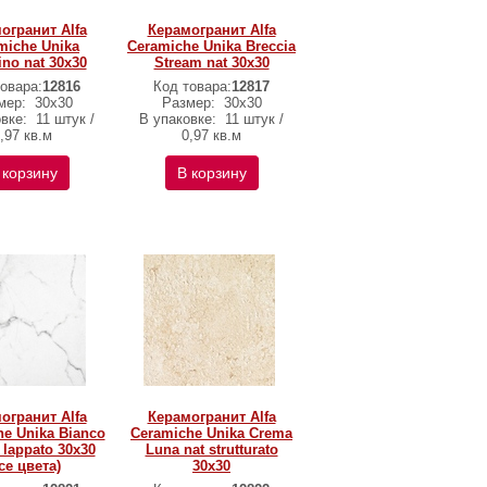
огранит Alfa
Керамогранит Alfa
miche Unika
Ceramiche Unika Breccia
ino nat 30х30
Stream nat 30х30
овара:
12816
Код товара:
12817
мер:
30х30
Размер:
30х30
овке:
11 штук /
В упаковке:
11 штук /
,97 кв.м
0,97 кв.м
 корзину
В корзину
огранит Alfa
Керамогранит Alfa
e Unika Bianco
Ceramiche Unika Crema
 lappato 30х30
Luna nat strutturato
се цвета)
30х30