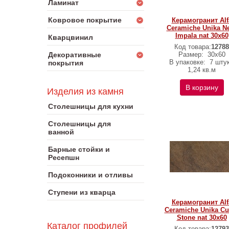
Ламинат
Ковровое покрытие
Керамогранит Alf
Ceramiche Unika N
Impala nat 30х60
Кварцвинил
Код товара:
12788
Декоративные
Размер:
30х60
В упаковке:
7 штук
покрытия
1,24 кв.м
В корзину
Изделия из камня
Столешницы для кухни
Столешницы для
ванной
Барные стойки и
Ресепшн
Подоконники и отливы
Ступени из кварца
Керамогранит Alf
Ceramiche Unika Cut
Stone nat 30х60
Каталог профилей
Код товара:
12793