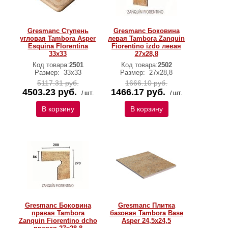
Gresmanc Ступень
Gresmanc Боковина
угловая Tambora Asper
левая Tambora Zanquin
Esquina Florentina
Fiorentino izdo левая
33x33
27x28,8
Код товара:
2501
Код товара:
2502
Размер:
33х33
Размер:
27х28,8
5117.31 руб.
1666.10 руб.
4503.23 руб.
1466.17 руб.
/ шт.
/ шт.
В корзину
В корзину
Gresmanc Боковина
Gresmanc Плитка
правая Tambora
базовая Tambora Base
Zanquin Fiorentino dcho
Asper 24,5х24,5