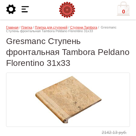
0
Главная
/
Плитка
/
Плитка для ступеней
/
Ступени Tambora
/ Gresmanc
Ступень фронтальная Tambora Peldano Florentino 31x33
Gresmanc Ступень
фронтальная Tambora Peldano
Florentino 31x33
2142.13 руб.