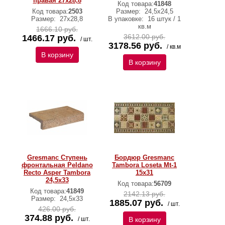
правая 27x28,8
Код товара:
41848
Код товара:
2503
Размер:
24,5х24,5
Размер:
27х28,8
В упаковке:
16 штук / 1
кв.м
1666.10 руб.
3612.00 руб.
1466.17 руб.
/ шт.
3178.56 руб.
/ кв.м
В корзину
В корзину
Gresmanc Ступень
Бордюр Gresmanc
фронтальная Peldano
Tambora Loseta Mt-1
Recto Asper Tambora
15x31
24,5х33
Код товара:
56709
Код товара:
41849
2142.13 руб.
Размер:
24,5х33
1885.07 руб.
/ шт.
426.00 руб.
374.88 руб.
/ шт.
В корзину