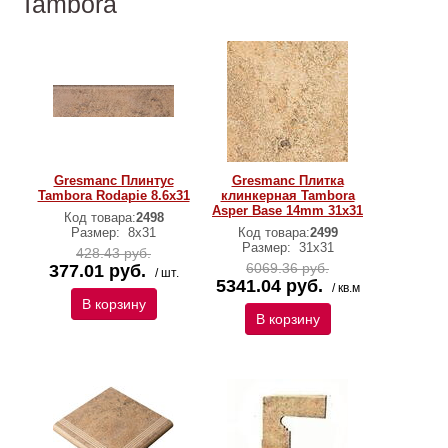
Tambora
Gresmanc Плинтус
Gresmanc Плитка
Tambora Rodapie 8.6х31
клинкерная Tambora
Asper Base 14mm 31х31
Код товара:
2498
Размер:
8х31
Код товара:
2499
Размер:
31х31
428.43 руб.
6069.36 руб.
377.01 руб.
/ шт.
5341.04 руб.
/ кв.м
В корзину
В корзину