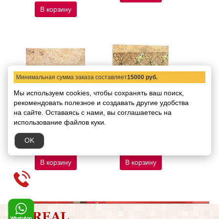
В корзину
Минимальная сумма заказа составляет
15000 руб.
Мы используем cookies, чтобы сохранять ваш поиск,
Бордюр Gresmanc
Бордюр Gresmanc
рекомендовать
полезное и создавать другие удобства
Tambora Loseta Asper
Tambora Tabica D-1
на сайте.
Оставаясь с нами, вы соглашаетесь на
14 mm 15x31
15x31
использование файлов куки.
Код товара:
56710
Код товара:
56711
428.43 руб.
1904.11 руб.
OK
377.01 руб.
1675.62 руб.
/ шт.
/ шт.
В корзину
В корзину