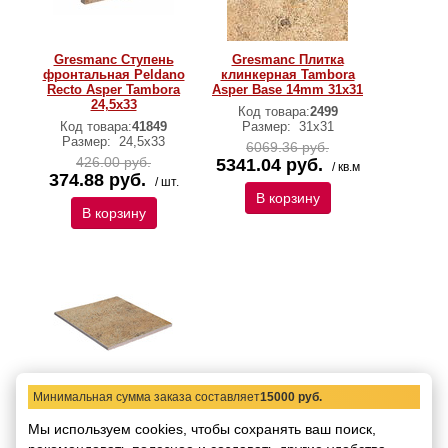
Gresmanc Ступень
Gresmanc Плитка
фронтальная Peldano
клинкерная Tambora
Recto Asper Tambora
Asper Base 14mm 31х31
24,5х33
Код товара:
2499
Код товара:
41849
Размер:
31х31
Размер:
24,5х33
6069.36 руб.
426.00 руб.
5341.04 руб.
/ кв.м
374.88 руб.
/ шт.
В корзину
В корзину
Минимальная сумма заказа составляет
15000 руб.
Gresmanc Плитка
базовая Tambora Base
Мы используем cookies, чтобы сохранять ваш поиск,
Asper 24,5х24,5