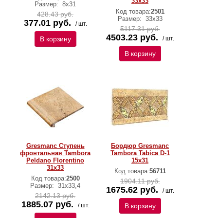
33x33
Размер:
8х31
Код товара:
2501
428.43 руб.
Размер:
33х33
377.01 руб.
/ шт.
5117.31 руб.
4503.23 руб.
В корзину
/ шт.
В корзину
Gresmanc Ступень
Бордюр Gresmanc
фронтальная Tambora
Tambora Tabica D-1
Peldano Florentino
15x31
31x33
Код товара:
56711
Код товара:
2500
1904.11 руб.
Размер:
31х33,4
1675.62 руб.
/ шт.
2142.13 руб.
1885.07 руб.
/ шт.
В корзину