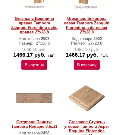
Gresmanc Боковина
Gresmanc Боковина
правая Tambora
левая Tambora Zanquin
Zanquin Fiorentino dcho
Fiorentino izdo левая
правая 27x28,8
27x28,8
Код товара:
2503
Код товара:
2502
Размер:
27х28,8
Размер:
27х28,8
1666.10 руб.
1666.10 руб.
1466.17 руб.
1466.17 руб.
/ шт.
/ шт.
В корзину
В корзину
Gresmanc Плинтус
Gresmanc Ступень
Tambora Rodapie 8.6х31
угловая Tambora Asper
Esquina Florentina
Код товара:
2498