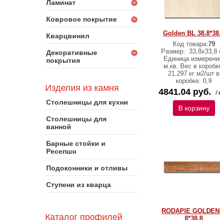
Ламинат
Ковровое покрытие
Golden BL 38.8*38
Кварцвинил
Код товара:
79
Размер:
33,8х33,8 
Декоративные
Единица измерени
покрытия
м.кв. Вес в коробк
21,297 кг м2/шт в
коробке: 0,9
Изделия из камня
4841.04 руб.
/ 
Столешницы для кухни
В корзину
Столешницы для
ванной
Барные стойки и
Ресепшн
Подоконники и отливы
Ступени из кварца
RODAPIE GOLDEN
Каталог профилей
8*38,8