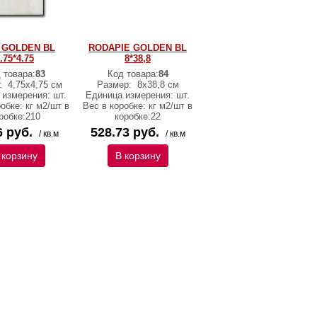
 GOLDEN BL
RODAPIE GOLDEN BL
.75*4.75
8*38,8
 товара:
83
Код товара:
84
:
4,75х4,75 см
Размер:
8х38,8 см
 измерения: шт.
Единица измерения: шт.
обке: кг м2/шт в
Вес в коробке: кг м2/шт в
робке:210
коробке:22
6 руб.
528.73 руб.
/ кв.м
/ кв.м
 корзину
В корзину