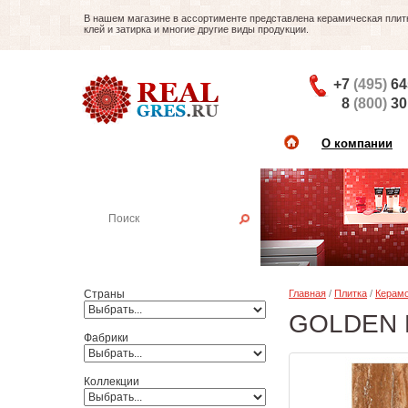
В нашем магазине в ассортименте представлена керамическая плитка
клей и затирка и многие другие виды продукции.
+7
(495)
64
8
(800)
30
О компании
Найти плитку
Пример:
Настенная плитка
Страны
Главная
/
Плитка
/
Керамо
GOLDEN R
Фабрики
Коллекции