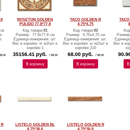
.8
ROSETON GOLDEN
TACO GOLDEN R
TACO
PULIDO 77,8*77,8
4.75*4.75
4
см
Код товара:
81
Код товара:
82
Код
я:
Размер:
77,8х77,8 см
Размер:
4,75х4,75 см
Размер
е:
Единица измерения: шт.
Единица измерения: шт.
Единица
Вес в коробке: кг м2/шт в
Вес в коробке: кг м2/шт в
Вес в кор
коробке:1
коробке:210
ко
35156.41 руб.
68.00 руб.
90.9
кв.м
/ кв.м
/ кв.м
В корзину
В корзину
В
 R
LISTELO GOLDEN BL
LISTELO GOLDEN R
4.75*38,8
4.75*38,8