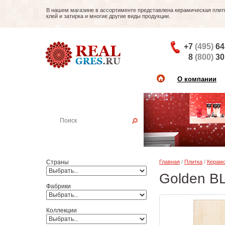
В нашем магазине в ассортименте представлена керамическая плитка
клей и затирка и многие другие виды продукции.
+7
(495)
64
8
(800)
30
О компании
Найти плитку
Пример:
Настенная плитка
Страны
Главная
/
Плитка
/
Керамо
Golden BL
Фабрики
Коллекции