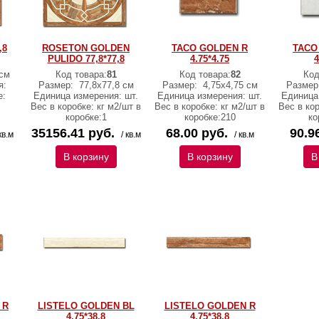
,8
ROSETON GOLDEN
TACO GOLDEN R
TACO
PULIDO 77,8*77,8
4.75*4.75
4
см
Код товара:
81
Код товара:
82
Код
я:
Размер:
77,8х77,8 см
Размер:
4,75х4,75 см
Размер
е:
Единица измерения: шт.
Единица измерения: шт.
Единица
Вес в коробке: кг м2/шт в
Вес в коробке: кг м2/шт в
Вес в кор
коробке:1
коробке:210
ко
35156.41 руб.
68.00 руб.
90.9
кв.м
/ кв.м
/ кв.м
В корзину
В корзину
В
 R
LISTELO GOLDEN BL
LISTELO GOLDEN R
4.75*38,8
4.75*38,8