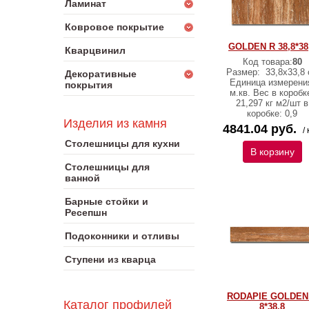
Ламинат
Ковровое покрытие
GOLDEN R 38,8*38
Кварцвинил
Код товара:
80
Размер:
33,8х33,8 
Декоративные
Единица измерени
покрытия
м.кв. Вес в коробк
21,297 кг м2/шт в
коробке: 0,9
Изделия из камня
4841.04 руб.
/ 
Столешницы для кухни
В корзину
Столешницы для
ванной
Барные стойки и
Ресепшн
Подоконники и отливы
Ступени из кварца
RODAPIE GOLDEN
Каталог профилей
8*38,8