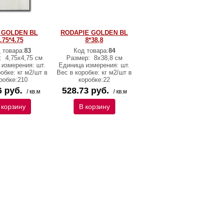
 GOLDEN BL
RODAPIE GOLDEN BL
.75*4.75
8*38,8
 товара:
83
Код товара:
84
:
4,75х4,75 см
Размер:
8х38,8 см
 измерения: шт.
Единица измерения: шт.
обке: кг м2/шт в
Вес в коробке: кг м2/шт в
робке:210
коробке:22
6 руб.
528.73 руб.
/ кв.м
/ кв.м
 корзину
В корзину