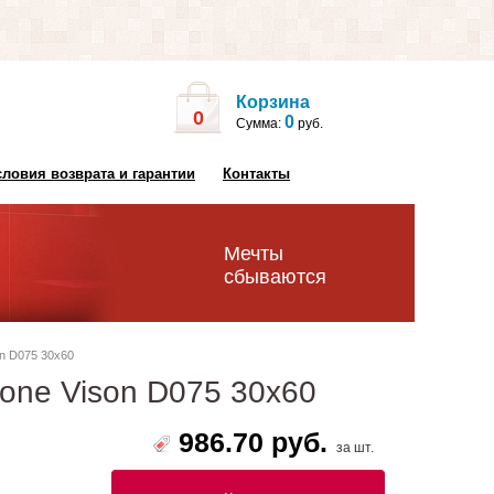
Корзина
0
0
Сумма:
руб.
словия возврата и гарантии
Контакты
Мечты
сбываются
on D075 30х60
tone Vison D075 30х60
986.70 руб.
за шт.