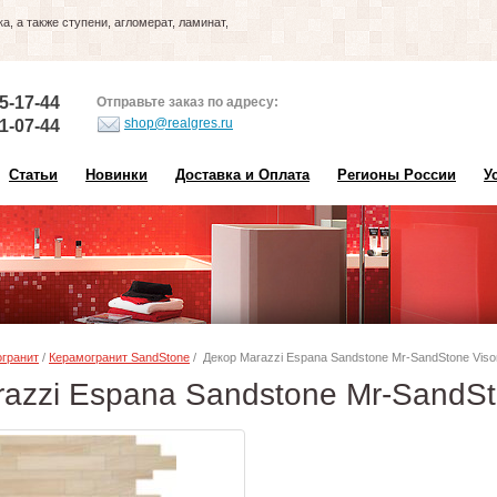
, а также ступени, агломерат, ламинат,
5-17-44
Отправьте заказ по адресу:
shop@realgres.ru
1-07-44
Статьи
Новинки
Доставка и Оплата
Регионы России
У
гранит
/
Керамогранит SandStone
/ Декор Marazzi Espana Sandstone Mr-SandStone Vis
razzi Espana Sandstone Mr-SandS