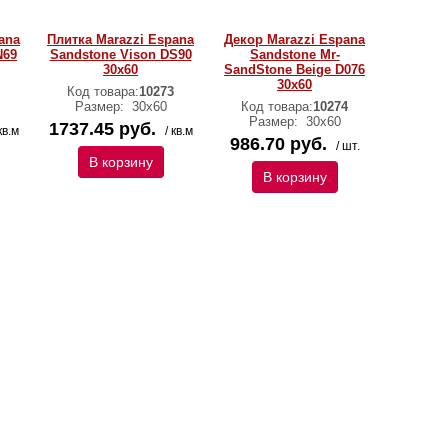
ana
Плитка Marazzi Espana
Декор Marazzi Espana
N69
Sandstone Vison DS90
Sandstone Mr-
30х60
SandStone Beige D076
30х60
Код товара:
10273
Размер:
30х60
Код товара:
10274
Размер:
30х60
1737.45 руб.
кв.м
/ кв.м
986.70 руб.
/ шт.
В корзину
В корзину