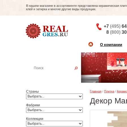
В нашем магазине в ассортименте представлена керамическая плитка
клей и затирка и многие другие виды продукции.
+7
(495)
64
8
(800)
30
О компании
Найти плитку
Пример:
Настенная плитка
Страны
Главная
/
Плитка
/
Керамо
Декор Ma
Фабрики
Коллекции