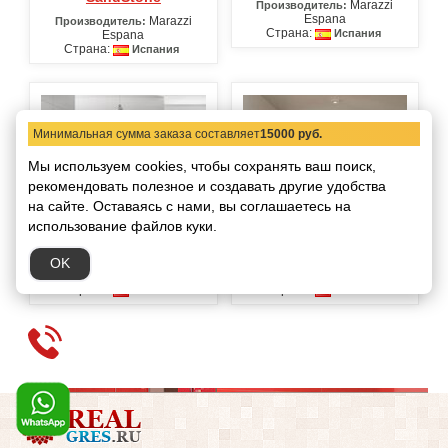
Marazzi
Производитель:
Espana
Marazzi
Производитель:
Страна:
Испания
Espana
Страна:
Испания
Минимальная сумма заказа составляет
15000 руб.
Мы используем cookies, чтобы сохранять ваш поиск,
рекомендовать
полезное и создавать другие удобства
на сайте.
Оставаясь с нами, вы соглашаетесь на
использование файлов куки.
Плитка Toronto
Плитка Zenith
OK
Marazzi
Marazzi
Производитель:
Производитель:
Espana
Espana
Страна:
Страна:
Испания
Испания