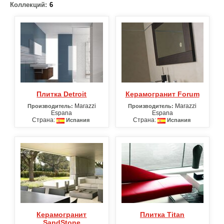
Коллекций:
6
Плитка Detroit
Керамогранит Forum
Marazzi
Marazzi
Производитель:
Производитель:
Espana
Espana
Страна:
Страна:
Испания
Испания
Керамогранит
Плитка Titan
SandStone