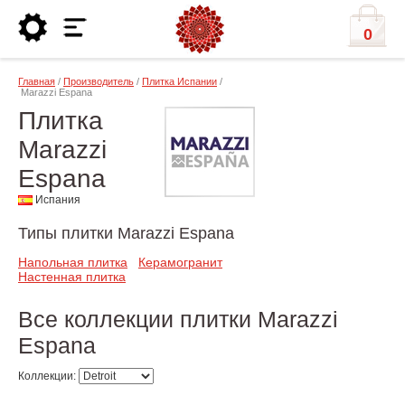
0
Главная
/
Производитель
/
Плитка Испании
/
Marazzi Espana
Плитка
Marazzi
Espana
Испания
Типы плитки Marazzi Espana
Напольная плитка
Керамогранит
Настенная плитка
Все коллекции плитки Marazzi
Espana
Коллекции: