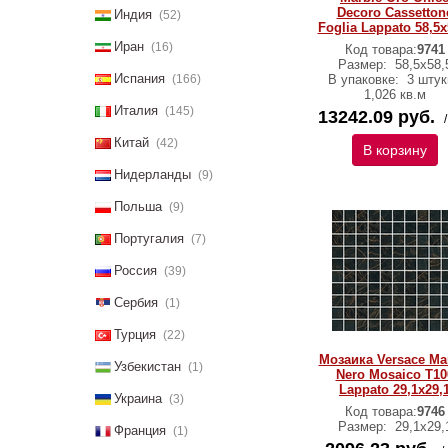
Decoro Cassetton
Индия
(52)
Foglia Lappato 58,5х
Иран
(16)
Код товара:
9741
Размер:
58,5х58,
Испания
(166)
В упаковке:
3 штук
1,026 кв.м
Италия
(145)
13242.09 руб.
Китай
(42)
В корзину
Нидерланды
(9)
Польша
(9)
Португалия
(7)
Россия
(39)
Сербия
(1)
Турция
(22)
Мозаика Versace Ma
Узбекистан
(1)
Nero Mosaico T10
Lappato 29,1х29,
Украина
(3)
Код товара:
9746
Размер:
29,1х29,
Франция
(1)