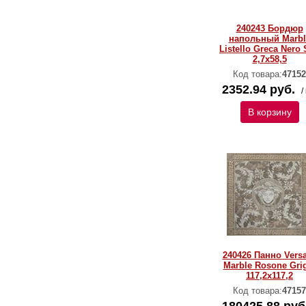
240243 Бордюр
напольный Marbl
Listello Greca Nero
2,7x58,5
Код товара:
47152
2352.94 руб.
/
В корзину
240426 Панно Vers
Marble Rosone Gri
117,2x117,2
Код товара:
47157