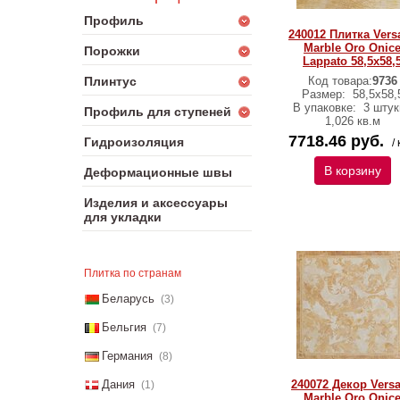
Профиль
240012 Плитка Vers
Marble Oro Onic
Порожки
Lappato 58,5х58,
Плинтус
Код товара:
9736
Размер:
58,5х58,
В упаковке:
3 штук
Профиль для ступеней
1,026 кв.м
7718.46 руб.
Гидроизоляция
/ 
В корзину
Деформационные швы
Изделия и аксессуары
для укладки
Плитка по странам
Беларусь
(3)
Бельгия
(7)
Германия
(8)
Дания
240072 Декор Vers
(1)
Marble Oro Onic