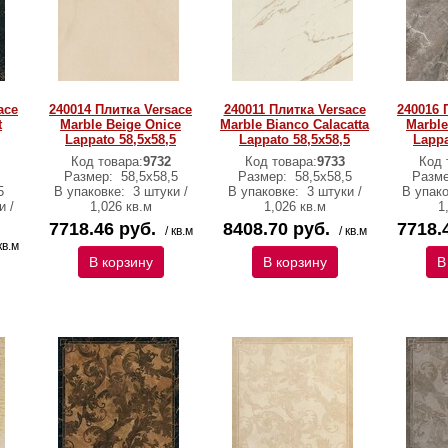
ace
240014 Плитка Versace
240011 Плитка Versace
240016 
t
Marble Beige Onice
Marble Bianco Calacatta
Marble
Lappato 58,5х58,5
Lappato 58,5х58,5
Lappa
Код товара:
9732
Код товара:
9733
Код 
Размер:
58,5х58,5
Размер:
58,5х58,5
Разм
5
В упаковке:
3 штуки /
В упаковке:
3 штуки /
В упак
и /
1,026 кв.м
1,026 кв.м
1
7718.46 руб.
8408.70 руб.
7718.
/ кв.м
/ кв.м
кв.м
В корзину
В корзину
В