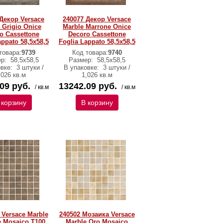
Декор Versace
240077 Декор Versace
 Grigio Onice
Marble Marrone Onice
o Cassettone
Decoro Cassettone
appato 58,5х58,5
Foglia Lappato 58,5х58,5
товара:
9739
Код товара:
9740
ер:
58,5х58,5
Размер:
58,5х58,5
овке:
3 штуки /
В упаковке:
3 штуки /
,026 кв.м
1,026 кв.м
09 руб.
13242.09 руб.
/ кв.м
/ кв.м
 корзину
В корзину
Versace Marble
240502 Мозаика Versace
 Mosaico T100
Marble Oro Mosaico