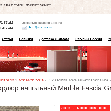
, а также ступени, агломерат, ламинат,
5-17-44
Отправьте заказ по адресу:
shop@realgres.ru
1-07-44
Статьи
Новинки
Доставка и Оплата
Регионы России
У
ная плитка
/
Плитка Marble (Архив)
/ 240206 Бордюр напольный Marble Fascia Greca Gri
рдюр напольный Marble Fascia Gr
5
Архив (Больше не поставляется)