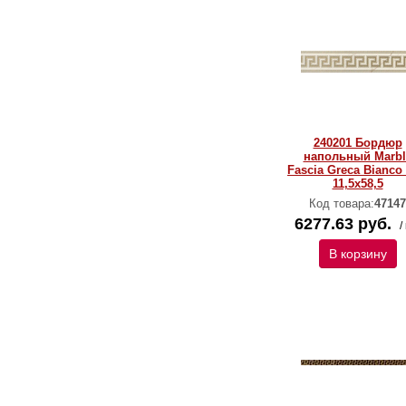
240201 Бордюр
напольный Marbl
Fascia Greca Bianco
11,5x58,5
Код товара:
47147
6277.63 руб.
/
В корзину