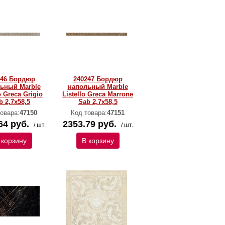
246 Бордюр
240247 Бордюр
ьный Marble
напольный Marble
o Greca Grigio
Listello Greca Marrone
b 2,7x58,5
Sab 2,7x58,5
овара:
47150
Код товара:
47151
64 руб.
2353.79 руб.
/ шт.
/ шт.
 корзину
В корзину