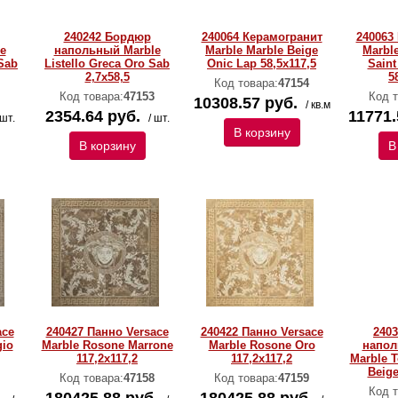
240242 Бордюр
240064 Керамогранит
240063
e
напольный Marble
Marble Marble Beige
Marbl
 Sab
Listello Greca Oro Sab
Onic Lap 58,5x117,5
Saint
2,7x58,5
5
Код товара:
47154
Код товара:
47153
Код т
10308.57 руб.
/ кв.м
2354.64 руб.
11771.
 шт.
/ шт.
В корзину
В корзину
В
ace
240427 Панно Versace
240422 Панно Versace
2403
gio
Marble Rosone Marrone
Marble Rosone Oro
напол
117,2x117,2
117,2x117,2
Marble 
Beige
Код товара:
47158
Код товара:
47159
Код т