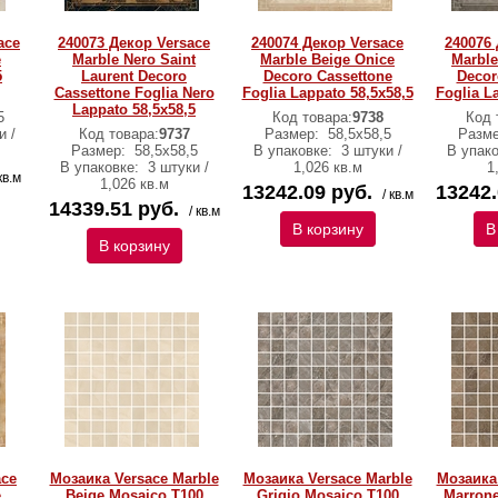
ace
240073 Декор Versace
240074 Декор Versace
240076 
e
Marble Nero Saint
Marble Beige Onice
Marble
5
Laurent Decoro
Decoro Cassettone
Decor
Cassettone Foglia Nero
Foglia Lappato 58,5х58,5
Foglia L
Lappato 58,5х58,5
5
Код товара:
9738
Код 
и /
Код товара:
9737
Размер:
58,5х58,5
Разм
Размер:
58,5х58,5
В упаковке:
3 штуки /
В упак
В упаковке:
3 штуки /
1,026 кв.м
1
кв.м
1,026 кв.м
13242.09 руб.
13242.
/ кв.м
14339.51 руб.
/ кв.м
В корзину
В
В корзину
ace
Мозаика Versace Marble
Мозаика Versace Marble
Мозаика 
e
Beige Mosaico T100
Grigio Mosaico T100
Marrone