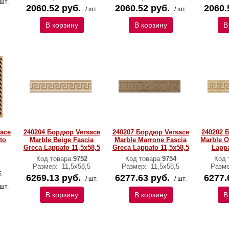
 шт.
2060.52 руб.
2060.52 руб.
2060.
/ шт.
/ шт.
В корзину
В корзину
В
sace
240204 Бордюр Versace
240207 Бордюр Versace
240202 
to
Marble Beige Fascia
Marble Marrone Fascia
Marble O
Greca Lappato 11,5х58,5
Greca Lappato 11,5х58,5
Lappa
Код товара:
9752
Код товара:
9754
Код 
Размер:
11,5х58,5
Размер:
11,5х58,5
Разм
5
6269.13 руб.
6277.63 руб.
6277.
/ шт.
/ шт.
 шт.
В корзину
В корзину
В