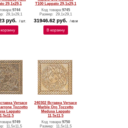
to 29,1х29,1
T100 Lappato 29,1х29,1
товара:
9744
Код товара:
9745
ер:
29,1х29,1
Размер:
29,1х29,1
23 руб.
31946.62 руб.
/ шт.
/ кв.м
 корзину
В корзину
Вставка Versace
240302 Вставка Versace
arrone Tozzetto
Marble Oro Tozzetto
sa Lappato
Medusa Lappato
1,5х11,5
11,5х11,5
товара:
9749
Код товара:
9750
ер:
11,5х11,5
Размер:
11,5х11,5