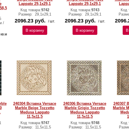
e
Lappato 29,1х29,1
Lappato 29,1х29,1
Lappa
58,5
Код товара:
9742
Код товара:
9743
Код 
Размер:
29,1х29,1
Размер:
29,1х29,1
Разм
5
2096.23 руб.
2096.23 руб.
2096.
/ шт.
/ шт.
и /
В корзину
В корзину
В
/ кв.м
rble
240304 Вставка Versace
240306 Вставка Versace
240307 
0
Marble Beige Tozzetto
Marble Grigio Tozzetto
Marble M
1
Medusa Lappato
Medusa Lappato
Medu
11,5х11,5
11,5х11,5
1
1
Код товара:
9747
Код товара:
9748
Код 
Размер:
11,5х11,5
Размер:
11,5х11,5
Разм