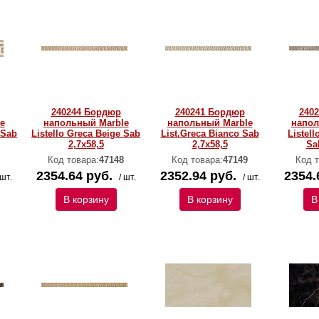
240244 Бордюр
240241 Бордюр
240
e
напольный Marble
напольный Marble
напол
 Sab
Listello Greca Beige Sab
List.Greca Bianco Sab
Listell
2,7x58,5
2,7x58,5
Sa
Код товара:
47148
Код товара:
47149
Код т
2354.64 руб.
2352.94 руб.
2354.
 шт.
/ шт.
/ шт.
В корзину
В корзину
В