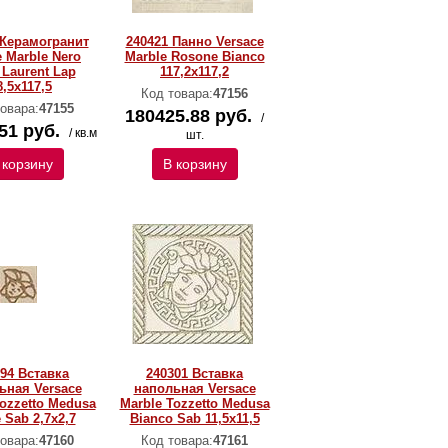
 Керамогранит
240421 Панно Versace
e Marble Nero
Marble Rosone Bianco
 Laurent Lap
117,2x117,2
8,5x117,5
Код товара:
47156
овара:
47155
180425.88 руб.
/
51 руб.
/ кв.м
шт.
 корзину
В корзину
94 Вставка
240301 Вставка
ьная Versace
напольная Versace
Tozzetto Medusa
Marble Tozzetto Medusa
 Sab 2,7x2,7
Bianco Sab 11,5x11,5
овара:
47160
Код товара:
47161