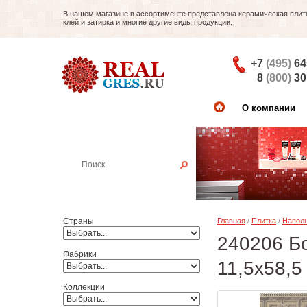
В нашем магазине в ассортименте представлена керамическая плитка
клей и затирка и многие другие виды продукции.
+7
(495)
64
8
(800)
30
О компании
Найти плитку
Пример:
Настенная плитка
Страны
Главная
/
Плитка
/
Наполь
240206 Бо
Фабрики
11,5x58,
Коллекции