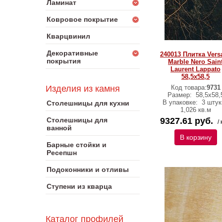
Ламинат
Ковровое покрытие
Кварцвинил
Декоративные
240013 Плитка Vers
покрытия
Marble Nero Sain
Laurent Lappato
58,5х58,5
Изделия из камня
Код товара:
9731
Размер:
58,5х58,
В упаковке:
3 штук
Столешницы для кухни
1,026 кв.м
Столешницы для
9327.61 руб.
/ 
ванной
В корзину
Барные стойки и
Ресепшн
Подоконники и отливы
Ступени из кварца
Каталог профилей