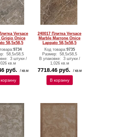
Плитка Versace
240017 Плитка Versace
 Grigio Onice
Marble Marrone Onice
to 58,5х58,5
Lappato 58,5х58,5
товара:
9734
Код товара:
9735
ер:
58,5х58,5
Размер:
58,5х58,5
овке:
3 штуки /
В упаковке:
3 штуки /
,026 кв.м
1,026 кв.м
46 руб.
7718.46 руб.
/ кв.м
/ кв.м
 корзину
В корзину