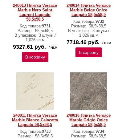
240013 Плитка Versace
240014 Плитка Versace
Marble Nero Saint
Marble Beige Onice
Laurent Lappato
Lappato 58,5х58,5
58,5х58,5
Код товара:
9732
Код товара:
9731
Размер:
58,5х58,5
Размер:
58,5х58,5
В упаковке:
3 штуки /
В упаковке:
3 штуки /
1,026 кв.м
1,026 кв.м
7718.46 руб.
/ кв.м
9327.61 руб.
/ кв.м
В корзину
В корзину
240011 Плитка Versace
240016 Плитка Versace
Marble Bianco Calacatta
Marble Grigio Onice
Lappato 58,5х58,5
Lappato 58,5х58,5
Код товара:
9733
Код товара:
9734
Размер:
58,5х58,5
Размер:
58,5х58,5