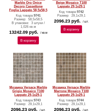
Marble Oro Onice
Beige Mosaico T100
Decoro Cassettone
Lappato 29,1х29,1
Foglia Lappato 58,5х58,5
Код товара:
9742
Код товара:
9741
Размер:
29,1х29,1
Размер:
58,5х58,5
2096.23 руб.
/ шт.
В упаковке:
3 штуки /
1,026 кв.м
В корзину
13242.09 руб.
/ кв.м
В корзину
Мозаика Versace Marble
Мозаика Versace Marble
Grigio Mosaico T100
Marrone Mosaico T100
Lappato 29,1х29,1
Lappato 29,1х29,1
Код товара:
9743
Код товара:
9744
Размер:
29,1х29,1
Размер:
29,1х29,1
2096.23 руб.
2096.23 руб.
/ шт.
/ шт.