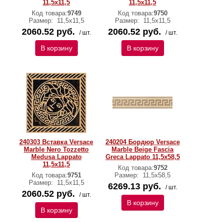
11,5х11,5
11,5х11,5
Код товара:
9749
Код товара:
9750
Размер:
11,5х11,5
Размер:
11,5х11,5
2060.52 руб.
2060.52 руб.
/ шт.
/ шт.
В корзину
В корзину
240303 Вставка Versace
240204 Бордюр Versace
Marble Nero Tozzetto
Marble Beige Fascia
Medusa Lappato
Greca Lappato 11,5х58,5
11,5х11,5
Код товара:
9752
Код товара:
9751
Размер:
11,5х58,5
Размер:
11,5х11,5
6269.13 руб.
/ шт.
2060.52 руб.
/ шт.
В корзину
В корзину