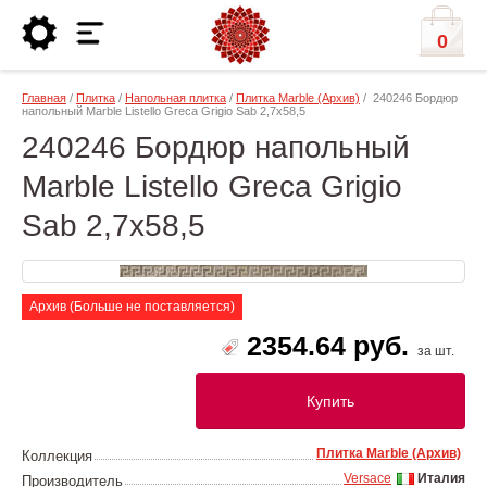
0
Главная
/
Плитка
/
Напольная плитка
/
Плитка Marble (Архив)
/ 240246 Бордюр
напольный Marble Listello Greca Grigio Sab 2,7x58,5
240246 Бордюр напольный
Marble Listello Greca Grigio
Sab 2,7x58,5
Архив (Больше не поставляется)
2354.64 руб.
за шт.
Купить
Плитка Marble (Архив)
Коллекция
Versace
Италия
Производитель