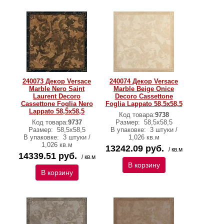
240073 Декор Versace
240074 Декор Versace
Marble Nero Saint
Marble Beige Onice
Laurent Decoro
Decoro Cassettone
Cassettone Foglia Nero
Foglia Lappato 58,5х58,5
Lappato 58,5х58,5
Код товара:
9738
Код товара:
9737
Размер:
58,5х58,5
Размер:
58,5х58,5
В упаковке:
3 штуки /
В упаковке:
3 штуки /
1,026 кв.м
1,026 кв.м
13242.09 руб.
/ кв.м
14339.51 руб.
/ кв.м
В корзину
В корзину