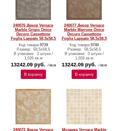
240076 Декор Versace
240077 Декор Versace
Marble Grigio Onice
Marble Marrone Onice
Decoro Cassettone
Decoro Cassettone
Foglia Lappato 58,5х58,5
Foglia Lappato 58,5х58,5
Код товара:
9739
Код товара:
9740
Размер:
58,5х58,5
Размер:
58,5х58,5
В упаковке:
3 штуки /
В упаковке:
3 штуки /
1,026 кв.м
1,026 кв.м
13242.09 руб.
13242.09 руб.
/ кв.м
/ кв.м
В корзину
В корзину
240072 Декор Versace
Мозаика Versace Marble