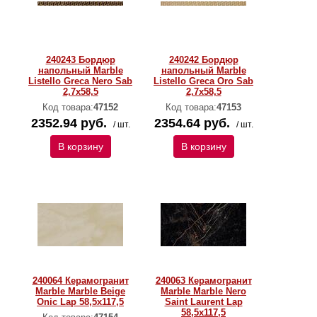
240243 Бордюр
240242 Бордюр
напольный Marble
напольный Marble
Listello Greca Nero Sab
Listello Greca Oro Sab
2,7x58,5
2,7x58,5
Код товара:
47152
Код товара:
47153
2352.94 руб.
2354.64 руб.
/ шт.
/ шт.
В корзину
В корзину
240064 Керамогранит
240063 Керамогранит
Marble Marble Beige
Marble Marble Nero
Onic Lap 58,5x117,5
Saint Laurent Lap
58,5x117,5