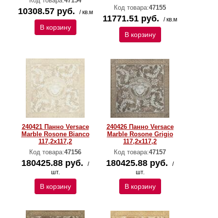
Код товара:
47154
Код товара:
47155
10308.57 руб.
/ кв.м
11771.51 руб.
/ кв.м
В корзину
В корзину
240421 Панно Versace
240426 Панно Versace
Marble Rosone Bianco
Marble Rosone Grigio
117,2x117,2
117,2x117,2
Код товара:
47156
Код товара:
47157
180425.88 руб.
180425.88 руб.
/
/
шт.
шт.
В корзину
В корзину