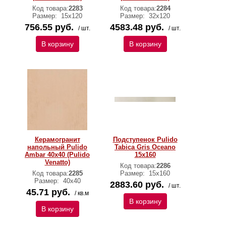
Код товара:
2283
Код товара:
2284
Размер:
15х120
Размер:
32х120
756.55 руб.
4583.48 руб.
/ шт.
/ шт.
В корзину
В корзину
Керамогранит
Подступенок Pulido
напольный Pulido
Tabica Gris Oceano
Ambar 40х40 (Pulido
15x160
Venatto)
Код товара:
2286
Код товара:
2285
Размер:
15x160
Размер:
40х40
2883.60 руб.
/ шт.
45.71 руб.
/ кв.м
В корзину
В корзину