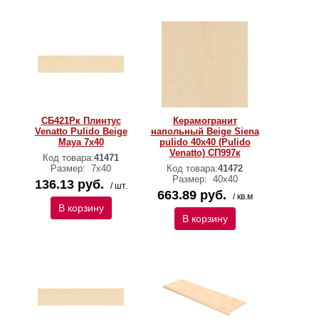
СБ421Рк Плинтус
Керамогранит
Venatto Pulido Beige
напольный Beige Siena
Maya 7x40
pulido 40х40 (Pulido
Venatto) СП997к
Код товара:
41471
Размер:
7х40
Код товара:
41472
Размер:
40х40
136.13 руб.
/ шт.
663.89 руб.
/ кв.м
В корзину
В корзину