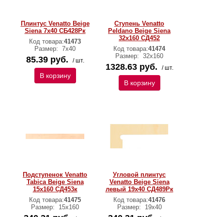
Плинтус Venatto Beige
Ступень Venatto
Siena 7x40 СБ428Рк
Peldano Beige Siena
32х160 СД452
Код товара:
41473
Размер:
7х40
Код товара:
41474
Размер:
32х160
85.39 руб.
/ шт.
1328.63 руб.
/ шт.
В корзину
В корзину
Подступенок Venatto
Угловой плинтус
Tabica Beige Siena
Venatto Beige Siena
15х160 СД453к
левый 19x40 СД489Рк
Код товара:
41475
Код товара:
41476
Размер:
15х160
Размер:
19x40