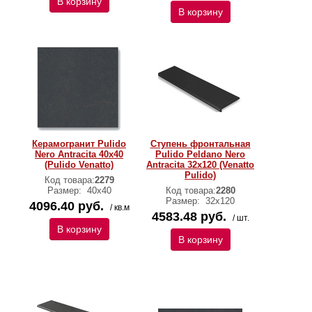
В корзину
В корзину
Керамогранит Pulido
Ступень фронтальная
Nero Antracita 40х40
Pulido Peldano Nero
(Pulido Venatto)
Antracita 32х120 (Venatto
Pulido)
Код товара:
2279
Размер:
40х40
Код товара:
2280
Размер:
32х120
4096.40 руб.
/ кв.м
4583.48 руб.
/ шт.
В корзину
В корзину