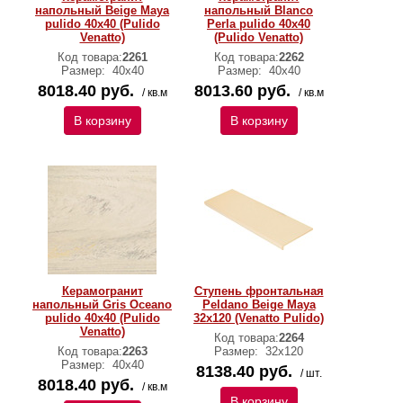
напольный Beige Maya
напольный Blanco
pulido 40х40 (Pulido
Perla pulido 40х40
Venatto)
(Pulido Venatto)
Код товара:
2261
Код товара:
2262
Размер:
40х40
Размер:
40х40
8018.40 руб.
8013.60 руб.
/ кв.м
/ кв.м
В корзину
В корзину
Керамогранит
Ступень фронтальная
напольный Gris Oceano
Peldano Beige Maya
pulido 40х40 (Pulido
32х120 (Venatto Pulido)
Venatto)
Код товара:
2264
Код товара:
2263
Размер:
32х120
Размер:
40х40
8138.40 руб.
/ шт.
8018.40 руб.
/ кв.м
В корзину