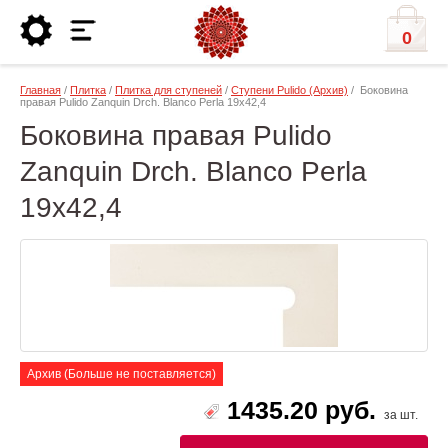
0
Главная
/
Плитка
/
Плитка для ступеней
/
Ступени Pulido (Архив)
/ Боковина
правая Pulido Zanquin Drch. Blanco Perla 19х42,4
Боковина правая Pulido
Zanquin Drch. Blanco Perla
19х42,4
Архив (Больше не поставляется)
1435.20 руб.
за шт.