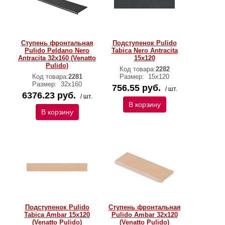
Ступень фронтальная
Подступенок Pulido
Pulido Peldano Nero
Tabica Nero Antracita
Antracita 32х160 (Venatto
15х120
Pulido)
Код товара:
2282
Код товара:
2281
Размер:
15х120
Размер:
32х160
756.55 руб.
/ шт.
6376.23 руб.
/ шт.
В корзину
В корзину
Подступенок Pulido
Ступень фронтальная
Tabica Ambar 15х120
Pulido Ambar 32х120
(Venatto Pulido)
(Venatto Pulido)