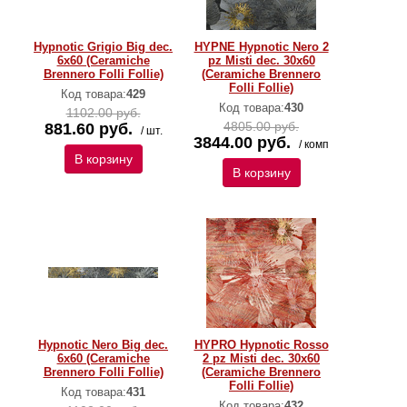
Hypnotic Grigio Big dec.
HYPNE Hypnotic Nero 2
6x60 (Ceramiche
pz Misti dec. 30x60
Brennero Folli Follie)
(Ceramiche Brennero
Folli Follie)
Код товара:
429
Код товара:
430
1102.00 руб.
4805.00 руб.
881.60 руб.
/ шт.
3844.00 руб.
/ комп
В корзину
В корзину
Hypnotic Nero Big dec.
HYPRO Hypnotic Rosso
6x60 (Ceramiche
2 pz Misti dec. 30x60
Brennero Folli Follie)
(Ceramiche Brennero
Folli Follie)
Код товара:
431
Код товара:
432