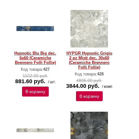
Hypnotic Blu Big dec.
HYPGR Hypnotic Grigio
6x60 (Ceramiche
2 pz Misti dec. 30x60
Brennero Folli Follie)
(Ceramiche Brennero
Folli Follie)
Код товара:
427
Код товара:
428
1102.00 руб.
4805.00 руб.
881.60 руб.
/ шт.
3844.00 руб.
/ комп
В корзину
В корзину