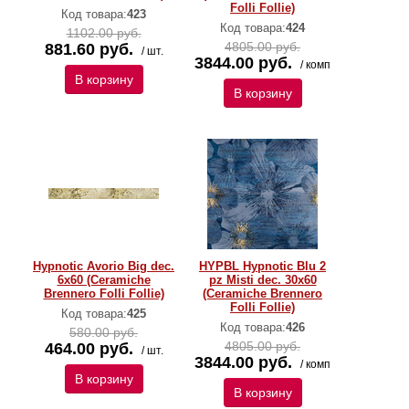
Folli Follie)
Код товара:
423
Код товара:
424
1102.00 руб.
4805.00 руб.
881.60 руб.
/ шт.
3844.00 руб.
/ комп
В корзину
В корзину
Hypnotic Avorio Big dec.
HYPBL Hypnotic Blu 2
6x60 (Ceramiche
pz Misti dec. 30x60
Brennero Folli Follie)
(Ceramiche Brennero
Folli Follie)
Код товара:
425
Код товара:
426
580.00 руб.
4805.00 руб.
464.00 руб.
/ шт.
3844.00 руб.
/ комп
В корзину
В корзину