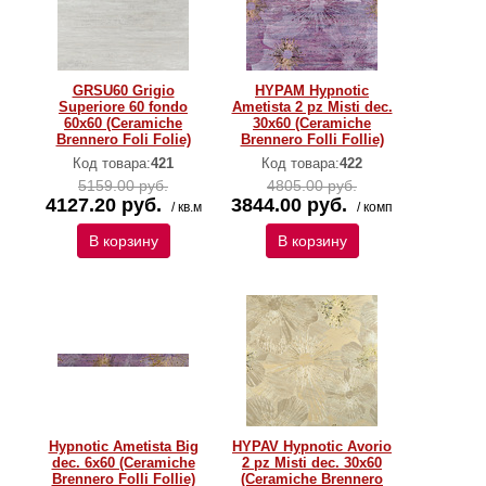
GRSU60 Grigio
HYPAM Hypnotic
Superiore 60 fondo
Ametista 2 pz Misti dec.
60x60 (Ceramiche
30x60 (Ceramiche
Brennero Foli Folie)
Brennero Folli Follie)
Код товара:
421
Код товара:
422
5159.00 руб.
4805.00 руб.
4127.20 руб.
3844.00 руб.
/ кв.м
/ комп
В корзину
В корзину
Hypnotic Ametista Big
HYPAV Hypnotic Avorio
dec. 6x60 (Ceramiche
2 pz Misti dec. 30x60
Brennero Folli Follie)
(Ceramiche Brennero