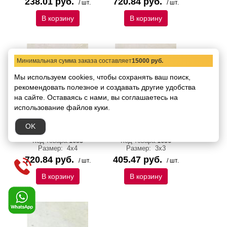
238.01 руб.
720.84 руб.
/ шт.
/ шт.
В корзину
В корзину
Минимальная сумма заказа составляет
15000 руб.
Мы используем cookies, чтобы сохранять ваш поиск,
рекомендовать
полезное и создавать другие удобства
на сайте.
Оставаясь с нами, вы соглашаетесь на
использование файлов куки.
727549 Вставка Rex I
727990 Вставка Rex I
Bianchi Ang.Torello
Bianchi Sorrento Luc
OK
Bianco Nat 4x4
3x3
Код товара:
1655
Код товара:
1656
Размер:
4х4
Размер:
3х3
720.84 руб.
405.47 руб.
/ шт.
/ шт.
В корзину
В корзину