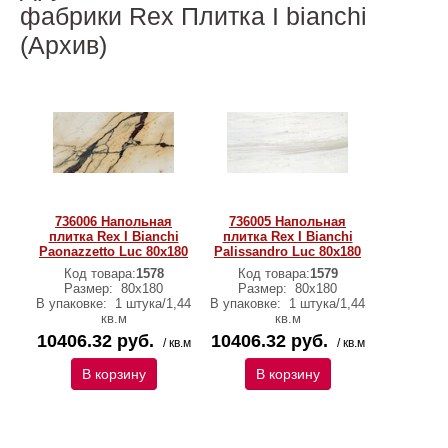
фабрики Rex Плитка I bianchi
(Архив)
736006 Напольная
736005 Напольная
плитка Rex I Bianchi
плитка Rex I Bianchi
Paonazzetto Luc 80x180
Palissandro Luc 80x180
Код товара:
1578
Код товара:
1579
Размер:
80x180
Размер:
80x180
В упаковке:
1 штука/1,44
В упаковке:
1 штука/1,44
кв.м
кв.м
10406.32 руб.
10406.32 руб.
/ кв.м
/ кв.м
В корзину
В корзину