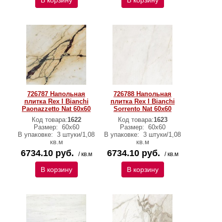
В корзину
В корзину
726787 Напольная
726788 Напольная
плитка Rex I Bianchi
плитка Rex I Bianchi
Paonazzetto Nat 60x60
Sorrento Nat 60x60
Код товара:
1622
Код товара:
1623
Размер:
60х60
Размер:
60х60
В упаковке:
3 штуки/1,08
В упаковке:
3 штуки/1,08
кв.м
кв.м
6734.10 руб.
6734.10 руб.
/ кв.м
/ кв.м
В корзину
В корзину