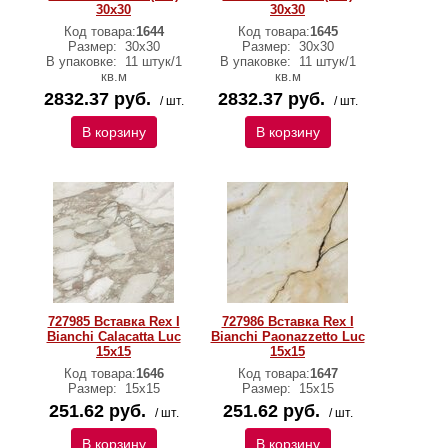
30х30
30х30
Код товара:
1644
Код товара:
1645
Размер:
30х30
Размер:
30х30
В упаковке:
11 штук/1
В упаковке:
11 штук/1
кв.м
кв.м
2832.37 руб.
2832.37 руб.
/ шт.
/ шт.
В корзину
В корзину
727985 Вставка Rex I
727986 Вставка Rex I
Bianchi Calacatta Luc
Bianchi Paonazzetto Luc
15x15
15x15
Код товара:
1646
Код товара:
1647
Размер:
15x15
Размер:
15x15
251.62 руб.
251.62 руб.
/ шт.
/ шт.
В корзину
В корзину