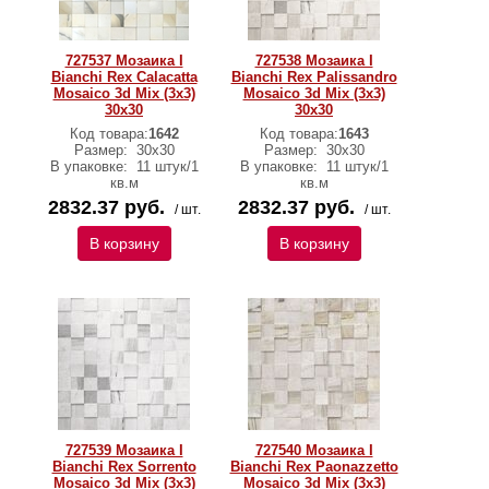
727537 Мозаика I
727538 Мозаика I
Bianchi Rex Calacatta
Bianchi Rex Palissandro
Mosaico 3d Mix (3x3)
Mosaico 3d Mix (3x3)
30х30
30х30
Код товара:
1642
Код товара:
1643
Размер:
30х30
Размер:
30х30
В упаковке:
11 штук/1
В упаковке:
11 штук/1
кв.м
кв.м
2832.37 руб.
2832.37 руб.
/ шт.
/ шт.
В корзину
В корзину
727539 Мозаика I
727540 Мозаика I
Bianchi Rex Sorrento
Bianchi Rex Paonazzetto
Mosaico 3d Mix (3x3)
Mosaico 3d Mix (3x3)