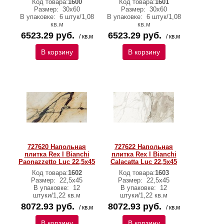
Код товара:
1600
Код товара:
1601
Размер:
30x60
Размер:
30x60
В упаковке:
6 штук/1,08
В упаковке:
6 штук/1,08
кв.м
кв.м
6523.29 руб.
6523.29 руб.
/ кв.м
/ кв.м
В корзину
В корзину
727620 Напольная
727622 Напольная
плитка Rex I Bianchi
плитка Rex I Bianchi
Paonazzetto Luc 22,5x45
Calacatta Luc 22,5x45
Код товара:
1602
Код товара:
1603
Размер:
22,5x45
Размер:
22,5x45
В упаковке:
12
В упаковке:
12
штуки/1,22 кв.м
штуки/1,22 кв.м
8072.93 руб.
8072.93 руб.
/ кв.м
/ кв.м
В корзину
В корзину