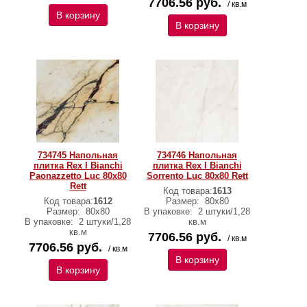
7706.56 руб.
/ кв.м
В корзину
В корзину
734745 Напольная
734746 Напольная
плитка Rex I Bianchi
плитка Rex I Bianchi
Paonazzetto Luc 80x80
Sorrento Luc 80x80 Rett
Rett
Код товара:
1613
Код товара:
1612
Размер:
80x80
Размер:
80x80
В упаковке:
2 штуки/1,28
В упаковке:
2 штуки/1,28
кв.м
кв.м
7706.56 руб.
/ кв.м
7706.56 руб.
/ кв.м
В корзину
В корзину