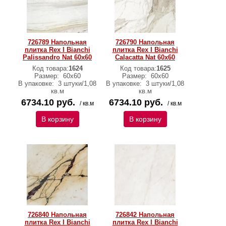
726789 Напольная
726790 Напольная
плитка Rex I Bianchi
плитка Rex I Bianchi
Palissandro Nat 60x60
Calacatta Nat 60x60
Код товара:
1624
Код товара:
1625
Размер:
60х60
Размер:
60х60
В упаковке:
3 штуки/1,08
В упаковке:
3 штуки/1,08
кв.м
кв.м
6734.10 руб.
6734.10 руб.
/ кв.м
/ кв.м
В корзину
В корзину
726840 Напольная
726842 Напольная
плитка Rex I Bianchi
плитка Rex I Bianchi