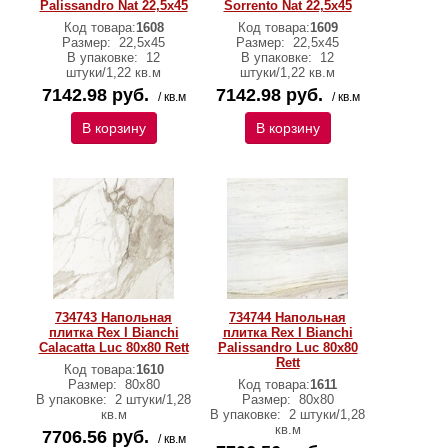
Palissandro Nat 22,5x45
Sorrento Nat 22,5x45
Код товара:
1608
Код товара:
1609
Размер:
22,5x45
Размер:
22,5x45
В упаковке:
12
В упаковке:
12
штуки/1,22 кв.м
штуки/1,22 кв.м
7142.98 руб.
7142.98 руб.
/ кв.м
/ кв.м
В корзину
В корзину
734743 Напольная
734744 Напольная
плитка Rex I Bianchi
плитка Rex I Bianchi
Calacatta Luc 80x80 Rett
Palissandro Luc 80x80
Rett
Код товара:
1610
Размер:
80x80
Код товара:
1611
В упаковке:
2 штуки/1,28
Размер:
80x80
кв.м
В упаковке:
2 штуки/1,28
кв.м
7706.56 руб.
/ кв.м