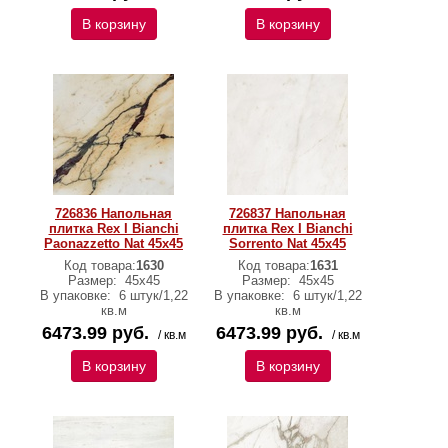
В корзину
В корзину
726836 Напольная
726837 Напольная
плитка Rex I Bianchi
плитка Rex I Bianchi
Paonazzetto Nat 45x45
Sorrento Nat 45x45
Код товара:
1630
Код товара:
1631
Размер:
45х45
Размер:
45х45
В упаковке:
6 штук/1,22
В упаковке:
6 штук/1,22
кв.м
кв.м
6473.99 руб.
6473.99 руб.
/ кв.м
/ кв.м
В корзину
В корзину