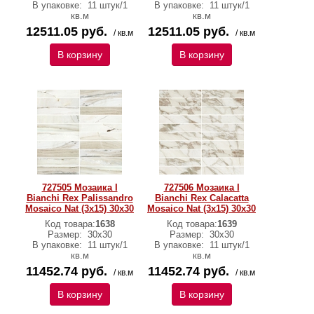
В упаковке:
11 штук/1
В упаковке:
11 штук/1
кв.м
кв.м
12511.05 руб.
12511.05 руб.
/ кв.м
/ кв.м
В корзину
В корзину
727505 Мозаика I
727506 Мозаика I
Bianchi Rex Palissandro
Bianchi Rex Calacatta
Mosaico Nat (3x15) 30х30
Mosaico Nat (3x15) 30х30
Код товара:
1638
Код товара:
1639
Размер:
30х30
Размер:
30х30
В упаковке:
11 штук/1
В упаковке:
11 штук/1
кв.м
кв.м
11452.74 руб.
11452.74 руб.
/ кв.м
/ кв.м
В корзину
В корзину