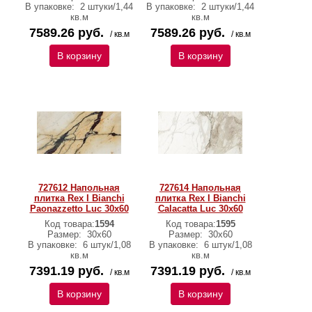
В упаковке:
2 штуки/1,44
В упаковке:
2 штуки/1,44
кв.м
кв.м
7589.26 руб.
7589.26 руб.
/ кв.м
/ кв.м
В корзину
В корзину
727612 Напольная
727614 Напольная
плитка Rex I Bianchi
плитка Rex I Bianchi
Paonazzetto Luc 30x60
Calacatta Luc 30x60
Код товара:
1594
Код товара:
1595
Размер:
30x60
Размер:
30x60
В упаковке:
6 штук/1,08
В упаковке:
6 штук/1,08
кв.м
кв.м
7391.19 руб.
7391.19 руб.
/ кв.м
/ кв.м
В корзину
В корзину