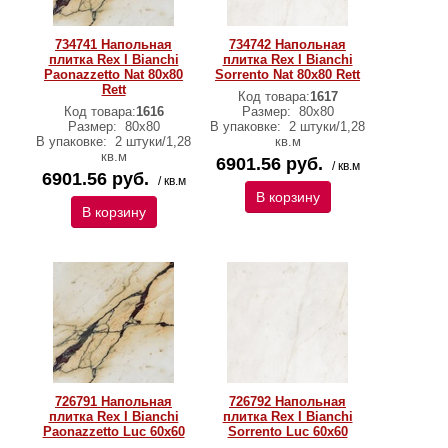
734741 Напольная
734742 Напольная
плитка Rex I Bianchi
плитка Rex I Bianchi
Paonazzetto Nat 80x80
Sorrento Nat 80x80 Rett
Rett
Код товара:
1617
Код товара:
1616
Размер:
80x80
Размер:
80x80
В упаковке:
2 штуки/1,28
В упаковке:
2 штуки/1,28
кв.м
кв.м
6901.56 руб.
/ кв.м
6901.56 руб.
/ кв.м
В корзину
В корзину
726791 Напольная
726792 Напольная
плитка Rex I Bianchi
плитка Rex I Bianchi
Paonazzetto Luc 60x60
Sorrento Luc 60x60