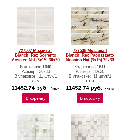
727507 Мозаика I
727508 Мозаика I
Bianchi Rex Sorrento
Bianchi Rex Paonazzetto
Mosaico Nat (3x15) 30х30
Mosaico Nat (3x15) 30х30
Код товара:
1640
Код товара:
1641
Размер:
30х30
Размер:
30х30
В упаковке:
11 штук/1
В упаковке:
11 штук/1
кв.м
кв.м
11452.74 руб.
11452.74 руб.
/ кв.м
/ кв.м
В корзину
В корзину