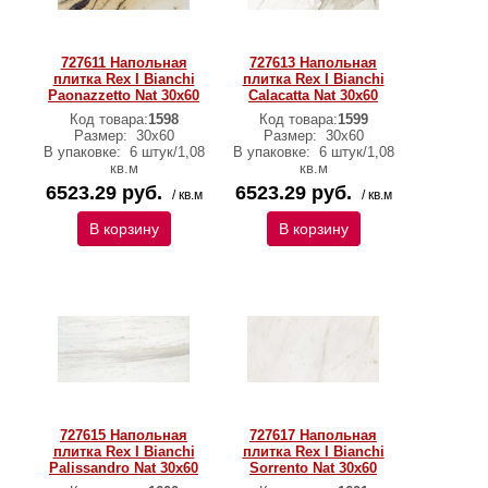
727611 Напольная
727613 Напольная
плитка Rex I Bianchi
плитка Rex I Bianchi
Paonazzetto Nat 30x60
Calacatta Nat 30x60
Код товара:
1598
Код товара:
1599
Размер:
30x60
Размер:
30x60
В упаковке:
6 штук/1,08
В упаковке:
6 штук/1,08
кв.м
кв.м
6523.29 руб.
6523.29 руб.
/ кв.м
/ кв.м
В корзину
В корзину
727615 Напольная
727617 Напольная
плитка Rex I Bianchi
плитка Rex I Bianchi
Palissandro Nat 30x60
Sorrento Nat 30x60