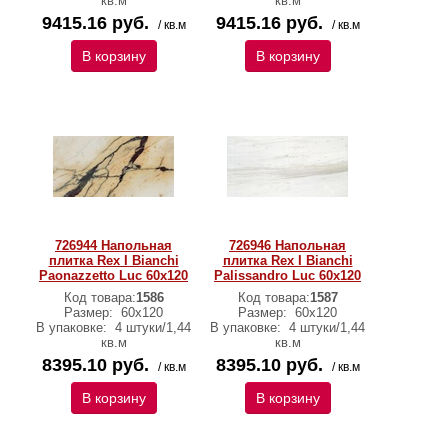
кв.м
кв.м
9415.16 руб.
9415.16 руб.
/ кв.м
/ кв.м
В корзину
В корзину
726944 Напольная
726946 Напольная
плитка Rex I Bianchi
плитка Rex I Bianchi
Paonazzetto Luc 60x120
Palissandro Luc 60x120
Код товара:
1586
Код товара:
1587
Размер:
60x120
Размер:
60x120
В упаковке:
4 штуки/1,44
В упаковке:
4 штуки/1,44
кв.м
кв.м
8395.10 руб.
8395.10 руб.
/ кв.м
/ кв.м
В корзину
В корзину