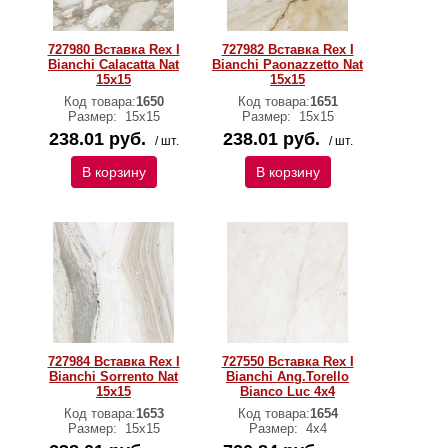
727980 Вставка Rex I
727982 Вставка Rex I
Bianchi Calacatta Nat
Bianchi Paonazzetto Nat
15x15
15x15
Код товара:
1650
Код товара:
1651
Размер:
15x15
Размер:
15x15
238.01 руб.
238.01 руб.
/ шт.
/ шт.
В корзину
В корзину
727984 Вставка Rex I
727550 Вставка Rex I
Bianchi Sorrento Nat
Bianchi Ang.Torello
15x15
Bianco Luc 4x4
Код товара:
1653
Код товара:
1654
Размер:
15x15
Размер:
4х4