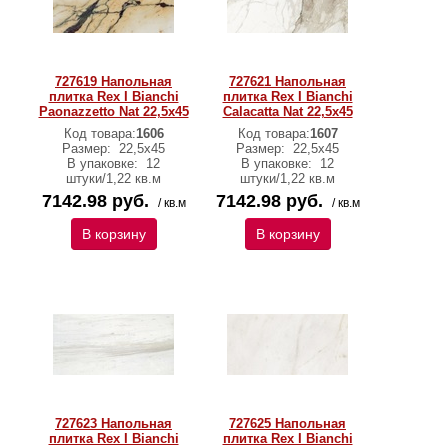
727619 Напольная
727621 Напольная
плитка Rex I Bianchi
плитка Rex I Bianchi
Paonazzetto Nat 22,5x45
Calacatta Nat 22,5x45
Код товара:
1606
Код товара:
1607
Размер:
22,5x45
Размер:
22,5x45
В упаковке:
12
В упаковке:
12
штуки/1,22 кв.м
штуки/1,22 кв.м
7142.98 руб.
7142.98 руб.
/ кв.м
/ кв.м
В корзину
В корзину
727623 Напольная
727625 Напольная
плитка Rex I Bianchi
плитка Rex I Bianchi