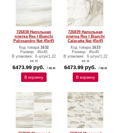
726838 Напольная
726839 Напольная
плитка Rex I Bianchi
плитка Rex I Bianchi
Palissandro Nat 45x45
Calacatta Nat 45x45
Код товара:
1632
Код товара:
1633
Размер:
45х45
Размер:
45х45
В упаковке:
6 штук/1,22
В упаковке:
6 штук/1,22
кв.м
кв.м
6473.99 руб.
6473.99 руб.
/ кв.м
/ кв.м
В корзину
В корзину