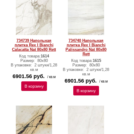
734739 Напольная
734740 Напольная
плитка Rex I Bianchi
плитка Rex I Bianchi
Calacatta Nat 80x80 Rett
Palissandro Nat 80x80
Rett
Код товара:
1614
Размер:
80x80
Код товара:
1615
В упаковке:
2 штуки/1,28
Размер:
80x80
кв.м
В упаковке:
2 штуки/1,28
кв.м
6901.56 руб.
/ кв.м
6901.56 руб.
/ кв.м
В корзину
В корзину