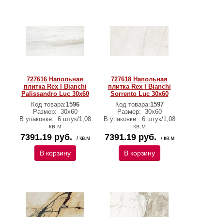
727616 Напольная
727618 Напольная
плитка Rex I Bianchi
плитка Rex I Bianchi
Palissandro Luc 30x60
Sorrento Luc 30x60
Код товара:
1596
Код товара:
1597
Размер:
30x60
Размер:
30x60
В упаковке:
6 штук/1,08
В упаковке:
6 штук/1,08
кв.м
кв.м
7391.19 руб.
7391.19 руб.
/ кв.м
/ кв.м
В корзину
В корзину