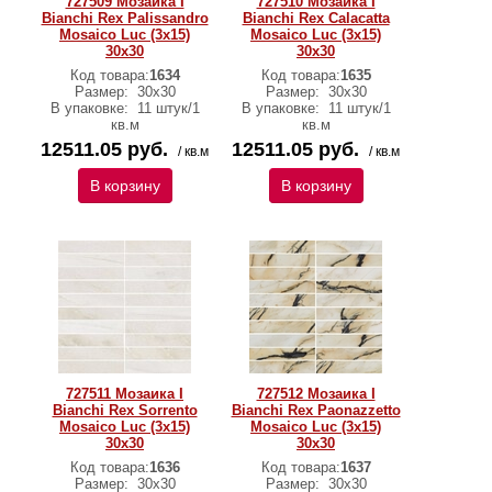
727509 Мозаика I
727510 Мозаика I
Bianchi Rex Palissandro
Bianchi Rex Calacatta
Mosaico Luc (3x15)
Mosaico Luc (3x15)
30х30
30х30
Код товара:
1634
Код товара:
1635
Размер:
30х30
Размер:
30х30
В упаковке:
11 штук/1
В упаковке:
11 штук/1
кв.м
кв.м
12511.05 руб.
12511.05 руб.
/ кв.м
/ кв.м
В корзину
В корзину
727511 Мозаика I
727512 Мозаика I
Bianchi Rex Sorrento
Bianchi Rex Paonazzetto
Mosaico Luc (3x15)
Mosaico Luc (3x15)
30х30
30х30
Код товара:
1636
Код товара:
1637
Размер:
30х30
Размер:
30х30