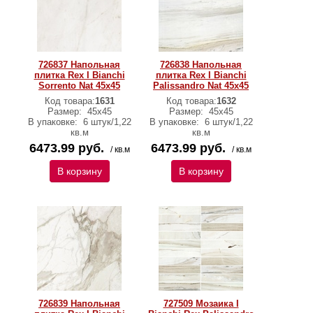
726837 Напольная
726838 Напольная
плитка Rex I Bianchi
плитка Rex I Bianchi
Sorrento Nat 45x45
Palissandro Nat 45x45
Код товара:
1631
Код товара:
1632
Размер:
45х45
Размер:
45х45
В упаковке:
6 штук/1,22
В упаковке:
6 штук/1,22
кв.м
кв.м
6473.99 руб.
6473.99 руб.
/ кв.м
/ кв.м
В корзину
В корзину
726839 Напольная
727509 Мозаика I