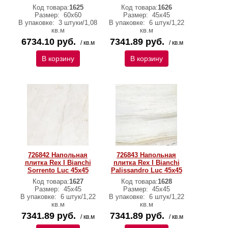
Код товара:
1625
Код товара:
1626
Размер:
60х60
Размер:
45х45
В упаковке:
3 штуки/1,08
В упаковке:
6 штук/1,22
кв.м
кв.м
6734.10 руб.
7341.89 руб.
/ кв.м
/ кв.м
В корзину
В корзину
726842 Напольная
726843 Напольная
плитка Rex I Bianchi
плитка Rex I Bianchi
Sorrento Luc 45x45
Palissandro Luc 45x45
Код товара:
1627
Код товара:
1628
Размер:
45х45
Размер:
45х45
В упаковке:
6 штук/1,22
В упаковке:
6 штук/1,22
кв.м
кв.м
7341.89 руб.
7341.89 руб.
/ кв.м
/ кв.м