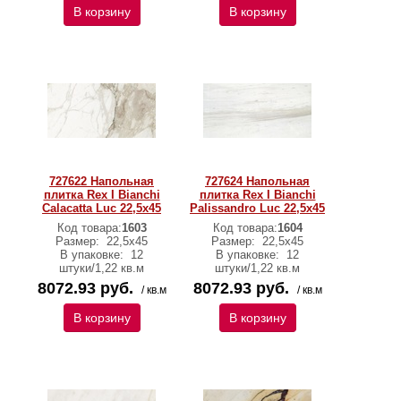
В корзину
В корзину
727622 Напольная
727624 Напольная
плитка Rex I Bianchi
плитка Rex I Bianchi
Calacatta Luc 22,5x45
Palissandro Luc 22,5x45
Код товара:
1603
Код товара:
1604
Размер:
22,5x45
Размер:
22,5x45
В упаковке:
12
В упаковке:
12
штуки/1,22 кв.м
штуки/1,22 кв.м
8072.93 руб.
8072.93 руб.
/ кв.м
/ кв.м
В корзину
В корзину