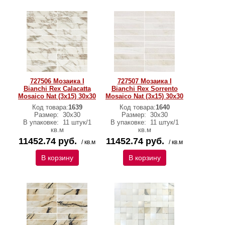
727506 Мозаика I
727507 Мозаика I
Bianchi Rex Calacatta
Bianchi Rex Sorrento
Mosaico Nat (3x15) 30х30
Mosaico Nat (3x15) 30х30
Код товара:
1639
Код товара:
1640
Размер:
30х30
Размер:
30х30
В упаковке:
11 штук/1
В упаковке:
11 штук/1
кв.м
кв.м
11452.74 руб.
11452.74 руб.
/ кв.м
/ кв.м
В корзину
В корзину