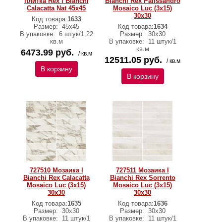
плитка Rex I Bianchi
Bianchi Rex Palissandro
Calacatta Nat 45x45
Mosaico Luc (3x15)
30х30
Код товара:
1633
Размер:
45х45
Код товара:
1634
В упаковке:
6 штук/1,22
Размер:
30х30
кв.м
В упаковке:
11 штук/1
кв.м
6473.99 руб.
/ кв.м
12511.05 руб.
/ кв.м
В корзину
В корзину
727510 Мозаика I
727511 Мозаика I
Bianchi Rex Calacatta
Bianchi Rex Sorrento
Mosaico Luc (3x15)
Mosaico Luc (3x15)
30х30
30х30
Код товара:
1635
Код товара:
1636
Размер:
30х30
Размер:
30х30
В упаковке:
11 штук/1
В упаковке:
11 штук/1