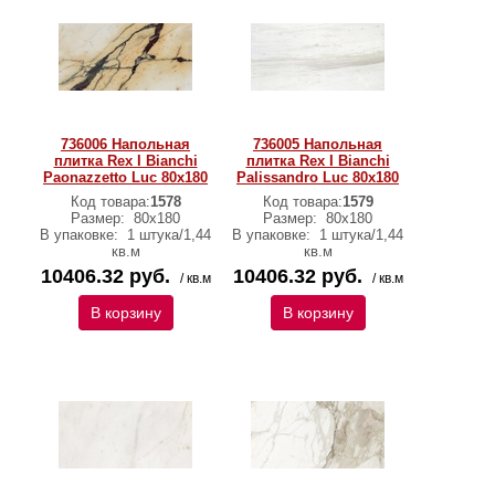
736006 Напольная
736005 Напольная
плитка Rex I Bianchi
плитка Rex I Bianchi
Paonazzetto Luc 80x180
Palissandro Luc 80x180
Код товара:
1578
Код товара:
1579
Размер:
80x180
Размер:
80x180
В упаковке:
1 штука/1,44
В упаковке:
1 штука/1,44
кв.м
кв.м
10406.32 руб.
10406.32 руб.
/ кв.м
/ кв.м
В корзину
В корзину