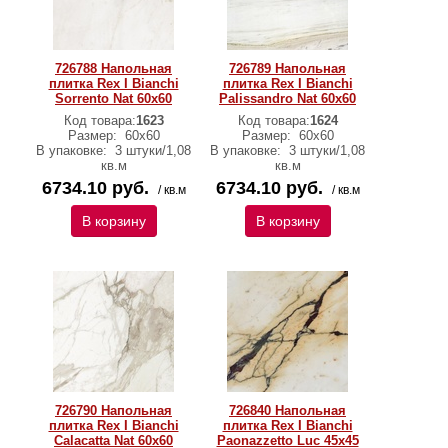
726788 Напольная
726789 Напольная
плитка Rex I Bianchi
плитка Rex I Bianchi
Sorrento Nat 60x60
Palissandro Nat 60x60
Код товара:
1623
Код товара:
1624
Размер:
60х60
Размер:
60х60
В упаковке:
3 штуки/1,08
В упаковке:
3 штуки/1,08
кв.м
кв.м
6734.10 руб.
6734.10 руб.
/ кв.м
/ кв.м
В корзину
В корзину
726790 Напольная
726840 Напольная
плитка Rex I Bianchi
плитка Rex I Bianchi
Calacatta Nat 60x60
Paonazzetto Luc 45x45