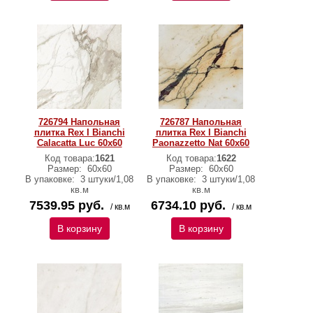
726794 Напольная
726787 Напольная
плитка Rex I Bianchi
плитка Rex I Bianchi
Calacatta Luc 60x60
Paonazzetto Nat 60x60
Код товара:
1621
Код товара:
1622
Размер:
60х60
Размер:
60х60
В упаковке:
3 штуки/1,08
В упаковке:
3 штуки/1,08
кв.м
кв.м
7539.95 руб.
6734.10 руб.
/ кв.м
/ кв.м
В корзину
В корзину