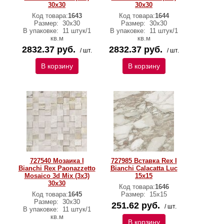
30х30
30х30
Код товара:
1643
Код товара:
1644
Размер:
30х30
Размер:
30х30
В упаковке:
11 штук/1
В упаковке:
11 штук/1
кв.м
кв.м
2832.37 руб.
2832.37 руб.
/ шт.
/ шт.
В корзину
В корзину
727540 Мозаика I
727985 Вставка Rex I
Bianchi Rex Paonazzetto
Bianchi Calacatta Luc
Mosaico 3d Mix (3x3)
15x15
30х30
Код товара:
1646
Код товара:
1645
Размер:
15x15
Размер:
30х30
251.62 руб.
/ шт.
В упаковке:
11 штук/1
кв.м
В корзину