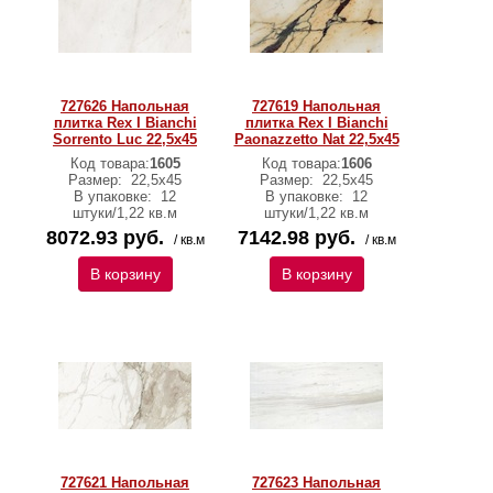
727626 Напольная
727619 Напольная
плитка Rex I Bianchi
плитка Rex I Bianchi
Sorrento Luc 22,5x45
Paonazzetto Nat 22,5x45
Код товара:
1605
Код товара:
1606
Размер:
22,5x45
Размер:
22,5x45
В упаковке:
12
В упаковке:
12
штуки/1,22 кв.м
штуки/1,22 кв.м
8072.93 руб.
7142.98 руб.
/ кв.м
/ кв.м
В корзину
В корзину
727621 Напольная
727623 Напольная