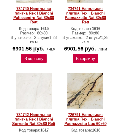
734740 Напольная
734741 Напольная
плитка Rex I Bianchi
плитка Rex I Bianchi
Palissandro Nat 80x80
Paonazzetto Nat 80x80
Rett
Rett
Код товара:
1615
Код товара:
1616
Размер:
80x80
Размер:
80x80
В упаковке:
2 штуки/1,28
В упаковке:
2 штуки/1,28
кв.м
кв.м
6901.56 руб.
6901.56 руб.
/ кв.м
/ кв.м
В корзину
В корзину
734742 Напольная
726791 Напольная
плитка Rex I Bianchi
плитка Rex I Bianchi
Sorrento Nat 80x80 Rett
Paonazzetto Luc 60x60
Код товара:
1617
Код товара:
1618