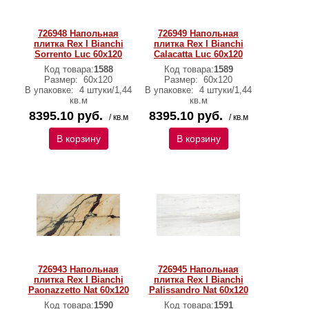
726948 Напольная
726949 Напольная
плитка Rex I Bianchi
плитка Rex I Bianchi
Sorrento Luc 60x120
Calacatta Luc 60x120
Код товара:
1588
Код товара:
1589
Размер:
60x120
Размер:
60x120
В упаковке:
4 штуки/1,44
В упаковке:
4 штуки/1,44
кв.м
кв.м
8395.10 руб.
8395.10 руб.
/ кв.м
/ кв.м
В корзину
В корзину
726943 Напольная
726945 Напольная
плитка Rex I Bianchi
плитка Rex I Bianchi
Paonazzetto Nat 60x120
Palissandro Nat 60x120
Код товара:
1590
Код товара:
1591