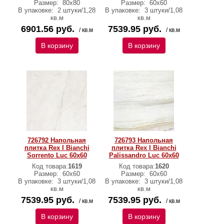
Размер:
80x80
Размер:
60х60
В упаковке:
2 штуки/1,28
В упаковке:
3 штуки/1,08
кв.м
кв.м
6901.56 руб.
7539.95 руб.
/ кв.м
/ кв.м
В корзину
В корзину
726792 Напольная
726793 Напольная
плитка Rex I Bianchi
плитка Rex I Bianchi
Sorrento Luc 60x60
Palissandro Luc 60x60
Код товара:
1619
Код товара:
1620
Размер:
60х60
Размер:
60х60
В упаковке:
3 штуки/1,08
В упаковке:
3 штуки/1,08
кв.м
кв.м
7539.95 руб.
7539.95 руб.
/ кв.м
/ кв.м
В корзину
В корзину