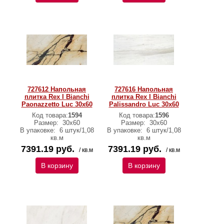
727612 Напольная
727616 Напольная
плитка Rex I Bianchi
плитка Rex I Bianchi
Paonazzetto Luc 30x60
Palissandro Luc 30x60
Код товара:
1594
Код товара:
1596
Размер:
30x60
Размер:
30x60
В упаковке:
6 штук/1,08
В упаковке:
6 штук/1,08
кв.м
кв.м
7391.19 руб.
7391.19 руб.
/ кв.м
/ кв.м
В корзину
В корзину