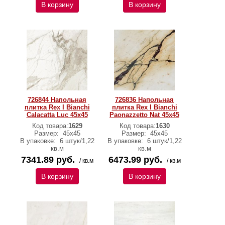
В корзину
В корзину
726844 Напольная
726836 Напольная
плитка Rex I Bianchi
плитка Rex I Bianchi
Calacatta Luc 45x45
Paonazzetto Nat 45x45
Код товара:
1629
Код товара:
1630
Размер:
45х45
Размер:
45х45
В упаковке:
6 штук/1,22
В упаковке:
6 штук/1,22
кв.м
кв.м
7341.89 руб.
6473.99 руб.
/ кв.м
/ кв.м
В корзину
В корзину