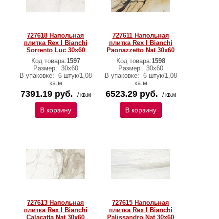
727618 Напольная
727611 Напольная
плитка Rex I Bianchi
плитка Rex I Bianchi
Sorrento Luc 30x60
Paonazzetto Nat 30x60
Код товара:
1597
Код товара:
1598
Размер:
30x60
Размер:
30x60
В упаковке:
6 штук/1,08
В упаковке:
6 штук/1,08
кв.м
кв.м
7391.19 руб.
6523.29 руб.
/ кв.м
/ кв.м
В корзину
В корзину
727613 Напольная
727615 Напольная
плитка Rex I Bianchi
плитка Rex I Bianchi
Calacatta Nat 30x60
Palissandro Nat 30x60