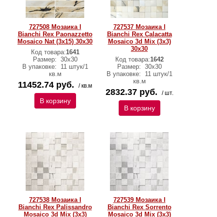
727508 Мозаика I
727537 Мозаика I
Bianchi Rex Paonazzetto
Bianchi Rex Calacatta
Mosaico Nat (3x15) 30х30
Mosaico 3d Mix (3x3)
30х30
Код товара:
1641
Размер:
30х30
Код товара:
1642
В упаковке:
11 штук/1
Размер:
30х30
кв.м
В упаковке:
11 штук/1
кв.м
11452.74 руб.
/ кв.м
2832.37 руб.
/ шт.
В корзину
В корзину
727538 Мозаика I
727539 Мозаика I
Bianchi Rex Palissandro
Bianchi Rex Sorrento
Mosaico 3d Mix (3x3)
Mosaico 3d Mix (3x3)