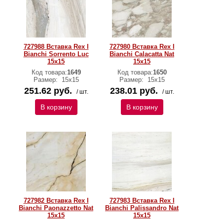
727988 Вставка Rex I
727980 Вставка Rex I
Bianchi Sorrento Luc
Bianchi Calacatta Nat
15x15
15x15
Код товара:
1649
Код товара:
1650
Размер:
15x15
Размер:
15x15
251.62 руб.
238.01 руб.
/ шт.
/ шт.
В корзину
В корзину
727982 Вставка Rex I
727983 Вставка Rex I
Bianchi Paonazzetto Nat
Bianchi Palissandro Nat
15x15
15x15