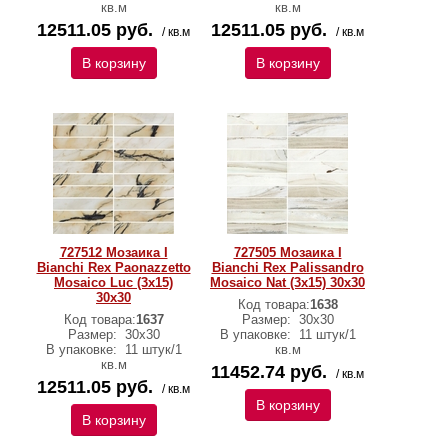
кв.м
кв.м
12511.05 руб.
12511.05 руб.
/ кв.м
/ кв.м
В корзину
В корзину
727512 Мозаика I
727505 Мозаика I
Bianchi Rex Paonazzetto
Bianchi Rex Palissandro
Mosaico Luc (3x15)
Mosaico Nat (3x15) 30х30
30х30
Код товара:
1638
Код товара:
1637
Размер:
30х30
Размер:
30х30
В упаковке:
11 штук/1
В упаковке:
11 штук/1
кв.м
кв.м
11452.74 руб.
/ кв.м
12511.05 руб.
/ кв.м
В корзину
В корзину