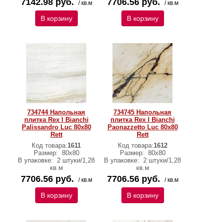
7142.98 руб.
7706.56 руб.
/ кв.м
/ кв.м
В корзину
В корзину
734744 Напольная
734745 Напольная
плитка Rex I Bianchi
плитка Rex I Bianchi
Palissandro Luc 80x80
Paonazzetto Luc 80x80
Rett
Rett
Код товара:
1611
Код товара:
1612
Размер:
80x80
Размер:
80x80
В упаковке:
2 штуки/1,28
В упаковке:
2 штуки/1,28
кв.м
кв.м
7706.56 руб.
7706.56 руб.
/ кв.м
/ кв.м
В корзину
В корзину