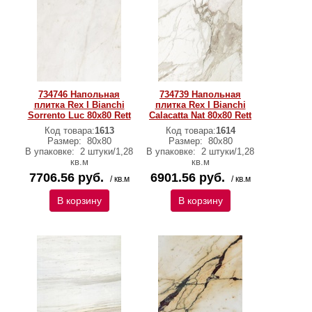
734746 Напольная
734739 Напольная
плитка Rex I Bianchi
плитка Rex I Bianchi
Sorrento Luc 80x80 Rett
Calacatta Nat 80x80 Rett
Код товара:
1613
Код товара:
1614
Размер:
80x80
Размер:
80x80
В упаковке:
2 штуки/1,28
В упаковке:
2 штуки/1,28
кв.м
кв.м
7706.56 руб.
6901.56 руб.
/ кв.м
/ кв.м
В корзину
В корзину