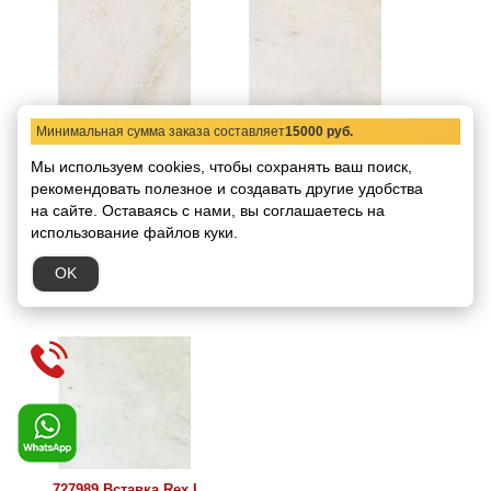
Минимальная сумма заказа составляет
15000 руб.
727549 Вставка Rex I
727990 Вставка Rex I
Bianchi Ang.Torello
Bianchi Sorrento Luc
Мы используем cookies, чтобы сохранять ваш поиск,
Bianco Nat 4x4
3x3
рекомендовать
полезное и создавать другие удобства
Код товара:
1655
Код товара:
1656
на сайте.
Оставаясь с нами, вы соглашаетесь на
Размер:
4х4
Размер:
3х3
использование файлов куки.
720.84 руб.
405.47 руб.
/ шт.
/ шт.
OK
В корзину
В корзину
727989 Вставка Rex I