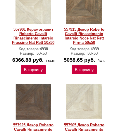
557901 Керамогранит
557915 Декор Roberto
Roberto Cavalli
Cavalli Rinascimento
Rinascimento Intarsio
Intarsio Noce Nat Rett
Frassino Nat Rett 50x50
Firma 50x50
Код товара:
4938
Код товара:
4939
Размер:
50x50
Размер:
50x50
6366.88 руб.
5058.65 руб.
/ кв.м
/ шт.
В корзину
В корзину
557925 Декор Roberto
557905 Декор Roberto
Cavalli Rinascimento
Cavalli Rinascimento