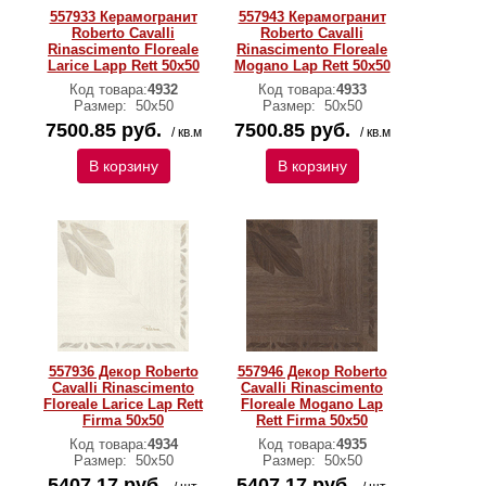
557933 Керамогранит
557943 Керамогранит
Roberto Cavalli
Roberto Cavalli
Rinascimento Floreale
Rinascimento Floreale
Larice Lapp Rett 50x50
Mogano Lаp Rett 50х50
Код товара:
4932
Код товара:
4933
Размер:
50x50
Размер:
50x50
7500.85 руб.
7500.85 руб.
/ кв.м
/ кв.м
В корзину
В корзину
557936 Декор Roberto
557946 Декор Roberto
Cavalli Rinascimento
Cavalli Rinascimento
Floreale Larice Lap Rett
Floreale Mogano Lap
Firma 50x50
Rett Firma 50x50
Код товара:
4934
Код товара:
4935
Размер:
50x50
Размер:
50x50
5407.17 руб.
5407.17 руб.