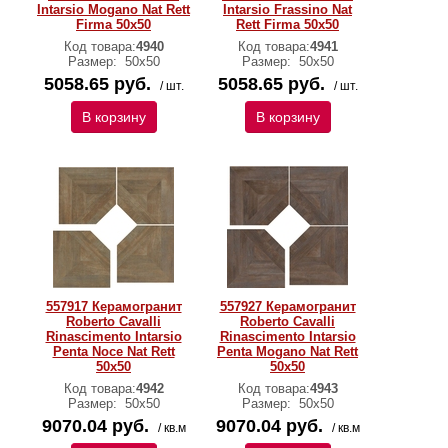
Intarsio Mogano Nat Rett
Intarsio Frassino Nat
Firma 50x50
Rett Firma 50x50
Код товара:
4940
Код товара:
4941
Размер:
50x50
Размер:
50x50
5058.65 руб.
5058.65 руб.
/ шт.
/ шт.
В корзину
В корзину
557917 Керамогранит
557927 Керамогранит
Roberto Cavalli
Roberto Cavalli
Rinascimento Intarsio
Rinascimento Intarsio
Penta Noce Nat Rett
Penta Mogano Nat Rett
50x50
50x50
Код товара:
4942
Код товара:
4943
Размер:
50x50
Размер:
50x50
9070.04 руб.
9070.04 руб.
/ кв.м
/ кв.м