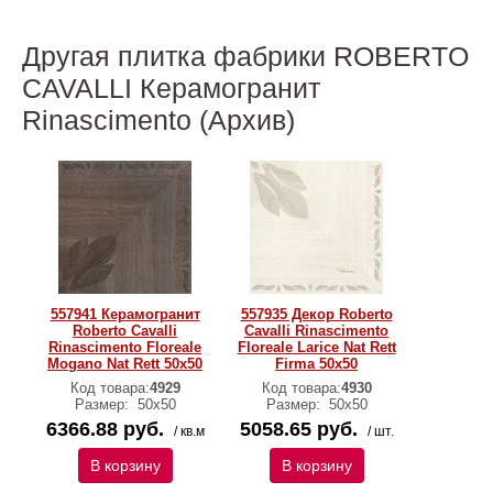
Другая плитка фабрики ROBERTO
CAVALLI Керамогранит
Rinascimento (Архив)
557941 Керамогранит
557935 Декор Roberto
Roberto Cavalli
Cavalli Rinascimento
Rinascimento Floreale
Floreale Larice Nat Rett
Mogano Nat Rett 50х50
Firma 50х50
Код товара:
4929
Код товара:
4930
Размер:
50x50
Размер:
50x50
6366.88 руб.
5058.65 руб.
/ кв.м
/ шт.
В корзину
В корзину