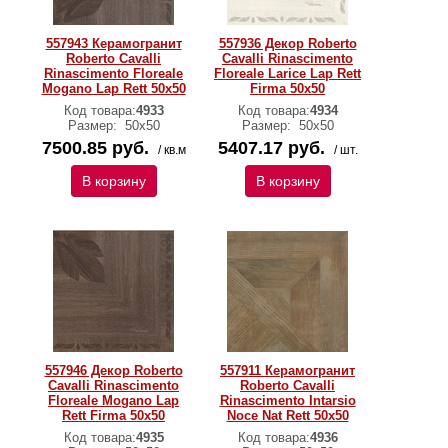
557943 Керамогранит
557936 Декор Roberto
Roberto Cavalli
Cavalli Rinascimento
Rinascimento Floreale
Floreale Larice Lap Rett
Mogano Lаp Rett 50х50
Firma 50x50
Код товара:
4933
Код товара:
4934
Размер:
50x50
Размер:
50x50
7500.85 руб.
5407.17 руб.
/ кв.м
/ шт.
В корзину
В корзину
557946 Декор Roberto
557911 Керамогранит
Cavalli Rinascimento
Roberto Cavalli
Floreale Mogano Lap
Rinascimento Intarsio
Rett Firma 50x50
Noce Nat Rett 50x50
Код товара:
4935
Код товара:
4936