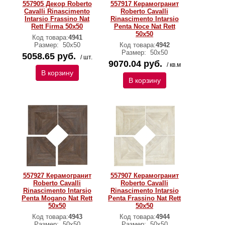
557905 Декор Roberto
557917 Керамогранит
Cavalli Rinascimento
Roberto Cavalli
Intarsio Frassino Nat
Rinascimento Intarsio
Rett Firma 50x50
Penta Noce Nat Rett
50x50
Код товара:
4941
Размер:
50x50
Код товара:
4942
Размер:
50x50
5058.65 руб.
/ шт.
9070.04 руб.
/ кв.м
В корзину
В корзину
557927 Керамогранит
557907 Керамогранит
Roberto Cavalli
Roberto Cavalli
Rinascimento Intarsio
Rinascimento Intarsio
Penta Mogano Nat Rett
Penta Frassino Nat Rett
50x50
50x50
Код товара:
4943
Код товара:
4944
Размер:
50x50
Размер:
50x50