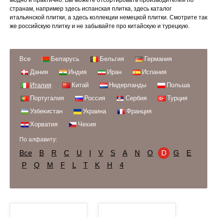
модно и практично. Вы можете отсортировать производителей по
странам, например здесь испанская плитка, здесь каталог
итальянской плитки, а здесь коллекции немецкой плитки. Смотрите так
же российскую плитку и не забывайте про китайскую и турецкую.
Все
Беларусь
Бельгия
Германия
Дания
Индия
Иран
Испания
Италия
Китай
Нидерланды
Польша
Португалия
Россия
Сербия
Турция
Узбекистан
Украина
Франция
Хорватия
Чехия
По алфавиту:
Все
B
R
C
U
I
V
S
A
N
O
D
G
E
P
Q
M
F
L
T
K
H
4