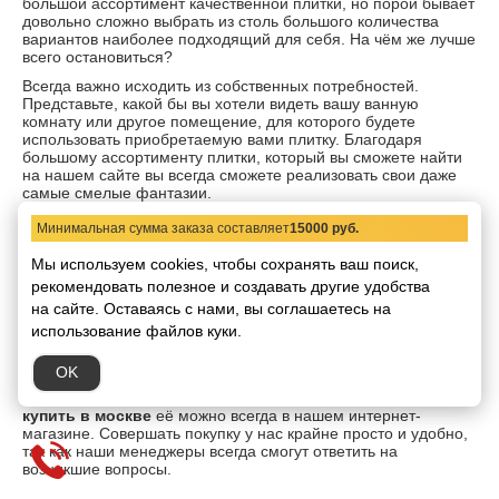
большой ассортимент качественной плитки, но порой бывает
довольно сложно выбрать из столь большого количества
вариантов наиболее подходящий для себя. На чём же лучше
всего остановиться?
Всегда важно исходить из собственных потребностей.
Представьте, какой бы вы хотели видеть вашу ванную
комнату или другое помещение, для которого будете
использовать приобретаемую вами плитку. Благодаря
большому ассортименту плитки, который вы сможете найти
на нашем сайте вы всегда сможете реализовать свои даже
самые смелые фантазии.
При выборе плитки, конечно же, стоит руководствоваться
Минимальная сумма заказа составляет
15000 руб.
конкретными практичными мотивами, однако, не стоит
забывать и про эстетическую сторону, это также очень важно,
Мы используем cookies, чтобы сохранять ваш поиск,
так как ваш дом должен радовать вас своим уютом и теплом,
рекомендовать
полезное и создавать другие удобства
поэтому красота здесь также очень важна.
на сайте.
Оставаясь с нами, вы соглашаетесь на
Как купить плитку в нашем
использование файлов куки.
магазине?
OK
Если вас необходима качественная
итальянская плитка
купить в москве
её можно всегда в нашем интернет-
магазине. Совершать покупку у нас крайне просто и удобно,
так как наши менеджеры всегда смогут ответить на
возникшие вопросы.