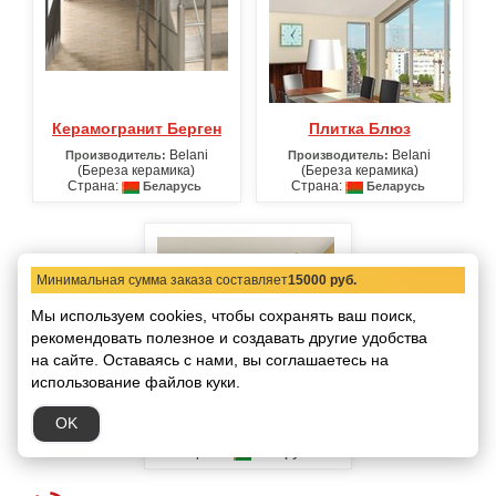
Керамогранит Берген
Плитка Блюз
Belani
Belani
Производитель:
Производитель:
(Береза керамика)
(Береза керамика)
Страна:
Страна:
Беларусь
Беларусь
Минимальная сумма заказа составляет
15000 руб.
Мы используем cookies, чтобы сохранять ваш поиск,
рекомендовать
полезное и создавать другие удобства
на сайте.
Оставаясь с нами, вы соглашаетесь на
использование файлов куки.
Плитка Богема
OK
Belani
Производитель:
(Береза керамика)
Страна:
Беларусь