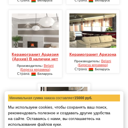
Страна:
Страна:
Беларусь
Беларусь
Керамогранит Ардезия
Керамогранит Аризона
(Архив) В наличии нет
Belani
Производитель:
(Береза керамика)
Belani
Производитель:
Страна:
Беларусь
(Береза керамика)
Страна:
Беларусь
Минимальная сумма заказа составляет
15000 руб.
Мы используем cookies, чтобы сохранять ваш поиск,
рекомендовать
полезное и создавать другие удобства
на сайте.
Оставаясь с нами, вы соглашаетесь на
использование файлов куки.
Керамогранит Берген