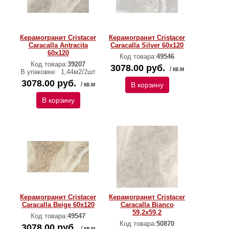
Керамогранит Cristacer
Керамогранит Cristacer
Caracalla Antracita
Caracalla Silver 60x120
60x120
Код товара:
49546
Код товара:
39207
3078.00 руб.
/ кв.м
В упаковке:
1,44м2/2шт
3078.00 руб.
/ кв.м
В корзину
В корзину
Керамогранит Cristacer
Керамогранит Cristacer
Caracalla Beige 60x120
Caracalla Bianco
59,2х59,2
Код товара:
49547
Код товара:
50870
3078.00 руб.
/ кв.м