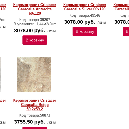
acer
Керамогранит Cristacer
Керамогранит Cristacer
Керамог
x120
Caracalla Antracita
Caracalla Silver 60x120
Caracal
60x120
Код товара:
49546
Код т
2шт
Код товара:
39207
3078.00 руб.
3078.
/ кв.м
В упаковке:
1,44м2/2шт
кв.м
3078.00 руб.
/ кв.м
В корзину
В
В корзину
acer
Керамогранит Cristacer
Caracalla Beige
59,2х59,2
Код товара:
50873
3755.50 руб.
кв.м
/ кв.м