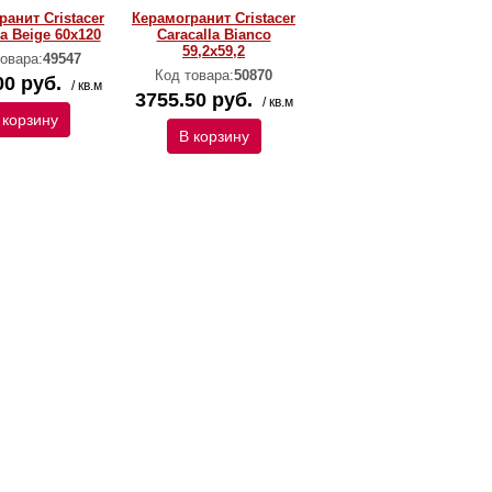
ранит Cristacer
Керамогранит Cristacer
la Beige 60x120
Caracalla Bianco
59,2х59,2
овара:
49547
Код товара:
50870
00 руб.
/ кв.м
3755.50 руб.
/ кв.м
 корзину
В корзину