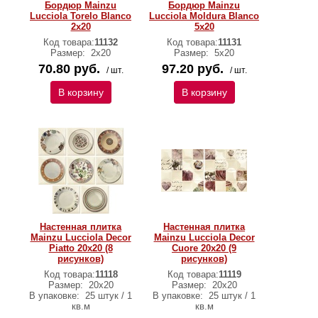
Бордюр Mainzu
Бордюр Mainzu
Lucciola Torelo Blanco
Lucciola Moldura Blanco
2x20
5x20
Код товара:
11132
Код товара:
11131
Размер:
2x20
Размер:
5x20
70.80 руб.
97.20 руб.
/ шт.
/ шт.
В корзину
В корзину
Настенная плитка
Настенная плитка
Mainzu Lucciola Decor
Mainzu Lucciola Decor
Piatto 20x20 (8
Cuore 20x20 (9
рисунков)
рисунков)
Код товара:
11118
Код товара:
11119
Размер:
20x20
Размер:
20x20
В упаковке:
25 штук / 1
В упаковке:
25 штук / 1
кв.м
кв.м