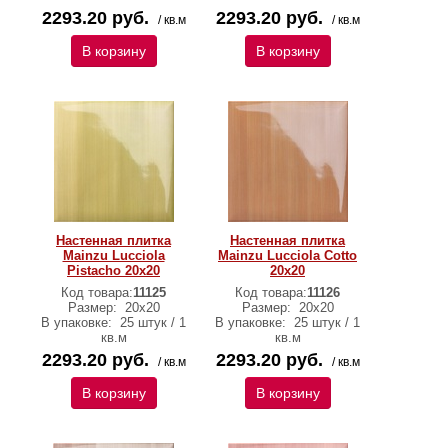
2293.20 руб.
2293.20 руб.
/ кв.м
/ кв.м
В корзину
В корзину
Настенная плитка
Настенная плитка
Mainzu Lucciola
Mainzu Lucciola Cotto
Pistacho 20x20
20x20
Код товара:
11125
Код товара:
11126
Размер:
20x20
Размер:
20x20
В упаковке:
25 штук / 1
В упаковке:
25 штук / 1
кв.м
кв.м
2293.20 руб.
2293.20 руб.
/ кв.м
/ кв.м
В корзину
В корзину