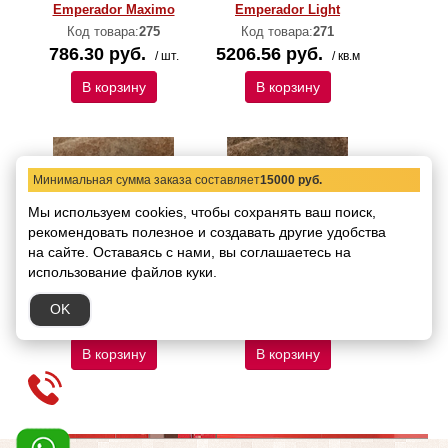
Emperador Maximo
Emperador Light
Код товара:
275
Код товара:
271
786.30 руб.
5206.56 руб.
/ шт.
/ кв.м
В корзину
В корзину
Минимальная сумма заказа составляет
15000 руб.
Мы используем cookies, чтобы сохранять ваш поиск,
рекомендовать
полезное и создавать другие удобства
на сайте.
Оставаясь с нами, вы соглашаетесь на
использование файлов куки.
Emperador Honey
Emperador Dark
Код товара:
273
Код товара:
272
OK
5206.56 руб.
5206.56 руб.
/ кв.м
/ кв.м
В корзину
В корзину