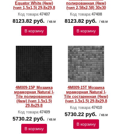
Equator White (4мм)
полированная (4мм)
(чип 1,5x1,5) 29,8х29,8
(чип 2,58х2,58) 30х30
Код товара:
47407
Код товара:
47408
8123.82 руб.
8123.82 руб.
/ кв.м
/ кв.м
В корзину
В корзину
4M009-15P Мозаика
4M009-15T Мозаика
мраморная Natural I-
мраморная Natural I-
Тilе полированная
Тilе состаренная (4мм)
(4мм) (чип 1,5x1,5)
(чип 1,5x1,5) 29,8х29,8
29,8х29,8
Код товара:
47410
Код товара:
47409
5730.22 руб.
/ кв.м
5730.22 руб.
/ кв.м
В корзину
В корзину