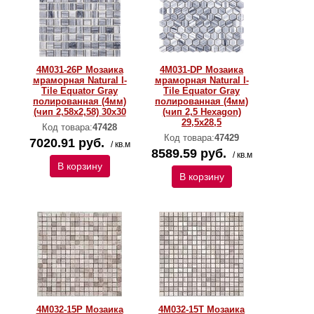
4M031-26P Мозаика
4M031-DP Мозаика
мраморная Natural I-
мраморная Natural I-
Тilе Equator Gray
Тilе Equator Gray
полированная (4мм)
полированная (4мм)
(чип 2,58х2,58) 30х30
(чип 2,5 Hexagon)
29,5x28,5
Код товара:
47428
Код товара:
47429
7020.91 руб.
/ кв.м
8589.59 руб.
/ кв.м
В корзину
В корзину
4M032-15P Мозаика
4M032-15T Мозаика