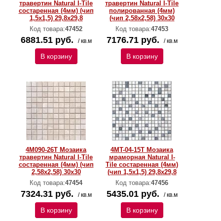
травертин Natural I-Тilе
травертин Natural I-Тilе
состаренная (4мм) (чип
полированная (4мм)
1,5x1,5) 29,8х29,8
(чип 2,58х2,58) 30х30
Код товара:
47452
Код товара:
47453
6881.51 руб.
7176.71 руб.
/ кв.м
/ кв.м
В корзину
В корзину
4M090-26T Мозаика
4MT-04-15T Мозаика
травертин Natural I-Тilе
мраморная Natural I-
состаренная (4мм) (чип
Тilе состаренная (4мм)
2,58х2,58) 30х30
(чип 1,5x1,5) 29,8х29,8
Код товара:
47454
Код товара:
47456
7324.31 руб.
5435.01 руб.
/ кв.м
/ кв.м
В корзину
В корзину