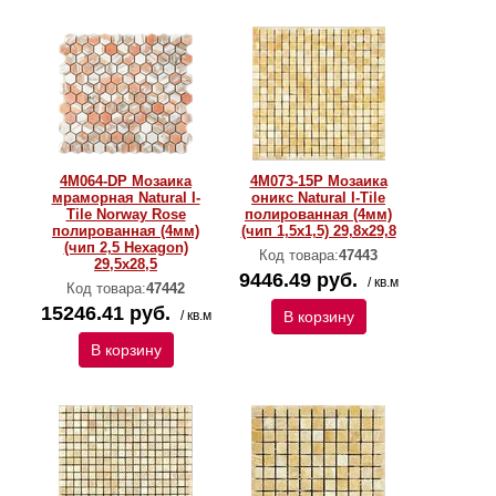
4M064-DP Мозаика
4M073-15P Мозаика
мраморная Natural I-
оникс Natural I-Тilе
Тilе Norway Rose
полированная (4мм)
полированная (4мм)
(чип 1,5x1,5) 29,8х29,8
(чип 2,5 Hexagon)
Код товара:
47443
29,5x28,5
9446.49 руб.
/ кв.м
Код товара:
47442
15246.41 руб.
/ кв.м
В корзину
В корзину