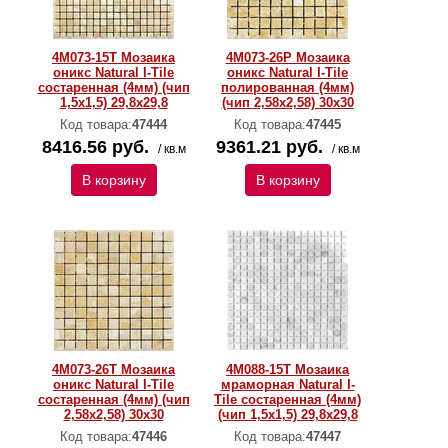
4M073-15T Мозаика
4M073-26P Мозаика
оникс Natural I-Тilе
оникс Natural I-Тilе
состаренная (4мм) (чип
полированная (4мм)
1,5x1,5) 29,8х29,8
(чип 2,58х2,58) 30х30
Код товара:
47444
Код товара:
47445
8416.56 руб.
9361.21 руб.
/ кв.м
/ кв.м
В корзину
В корзину
4M073-26T Мозаика
4M088-15T Мозаика
оникс Natural I-Тilе
мраморная Natural I-
состаренная (4мм) (чип
Тilе состаренная (4мм)
2,58х2,58) 30х30
(чип 1,5x1,5) 29,8х29,8
Код товара:
47446
Код товара:
47447