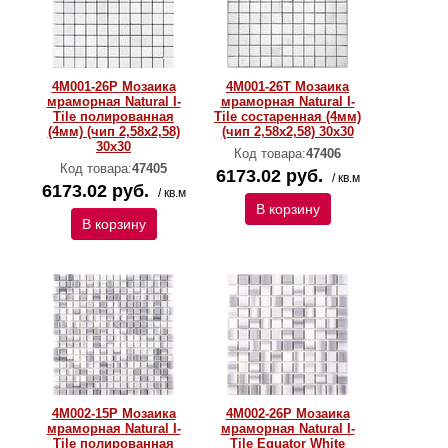
4M001-26P Мозаика
4M001-26T Мозаика
мраморная Natural I-
мраморная Natural I-
Тilе полированная
Тilе состаренная (4мм)
(4мм) (чип 2,58х2,58)
(чип 2,58х2,58) 30х30
30х30
Код товара:
47406
Код товара:
47405
6173.02 руб.
/ кв.м
6173.02 руб.
/ кв.м
В корзину
В корзину
4M002-15P Мозаика
4M002-26P Мозаика
мраморная Natural I-
мраморная Natural I-
Тilе полированная
Тilе Equator White