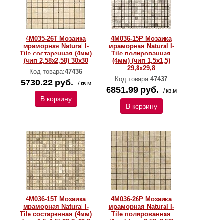
4M035-26T Мозаика
4M036-15P Мозаика
мраморная Natural I-
мраморная Natural I-
Тilе состаренная (4мм)
Тilе полированная
(чип 2,58х2,58) 30х30
(4мм) (чип 1,5x1,5)
29,8х29,8
Код товара:
47436
Код товара:
47437
5730.22 руб.
/ кв.м
6851.99 руб.
/ кв.м
В корзину
В корзину
4M036-15T Мозаика
4M036-26P Мозаика
мраморная Natural I-
мраморная Natural I-
Тilе состаренная (4мм)
Тilе полированная