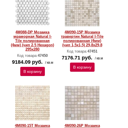
4M088-DP Мозаика
4M090-15P Мозаика
мраморная Natural I-
травертин Natural I-Тilе
Тilе полированная
полированная (4мм)
(4мм) (чип 2,5 Hexagon)
(чип 1,5x1,5) 29,8х29,8
295x280
Код товара:
47451
Код товара:
47450
7176.71 руб.
/ кв.м
9184.09 руб.
/ кв.м
В корзину
В корзину
4M090-15T Мозаика
4M090-26P Мозаика