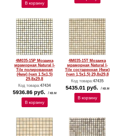
В корзину
4M035-15P Мозаика
4M035-15T Мозаика
мраморная Natural I-
мраморная Natural I-
Тilе полированная
Тilе состаренная (4мм)
(4мм) (чип 1,5x1,5)
(чип 1,5x1,5) 29,8х29,8
29,8х29,8
Код товара:
47435
Код товара:
47434
5435.01 руб.
/ кв.м
5936.86 руб.
/ кв.м
В корзину
В корзину