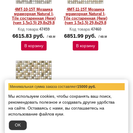
4MT-10-15T Мозаика
4MT-11-15T Мозаика
мраморная Natural I-
мраморная Natural I-
Тilе состаренная (4мм)
Тilе состаренная (4мм)
(чип 1,5x1,5) 29,8х29,8
(чип 1,5x1,5) 29,8х29,8
Код товара:
47459
Код товара:
47460
6615.83 руб.
6851.99 руб.
/ кв.м
/ кв.м
В корзину
В корзину
Минимальная сумма заказа составляет
15000 руб.
Мы используем cookies, чтобы сохранять ваш поиск,
рекомендовать
4MT-12-15T Мозаика
полезное и создавать другие удобства
мраморная Natural I-
на сайте.
Оставаясь с нами, вы соглашаетесь на
Тilе состаренная (4мм)
использование файлов куки.
(чип 1,5x1,5) 29,8х29,8
Код товара:
47461
OK
7324.31 руб.
/ кв.м