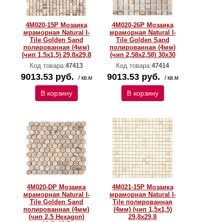
4M020-15P Мозаика
4M020-26P Мозаика
мраморная Natural I-
мраморная Natural I-
Тilе Golden Sand
Тilе Golden Sand
полированная (4мм)
полированная (4мм)
(чип 1,5x1,5) 29,8х29,8
(чип 2,58х2,58) 30х30
Код товара:
47413
Код товара:
47414
9013.53 руб.
9013.53 руб.
/ кв.м
/ кв.м
В корзину
В корзину
4M020-DP Мозаика
4M021-15P Мозаика
мраморная Natural I-
мраморная Natural I-
Тilе Golden Sand
Тilе полированная
полированная (4мм)
(4мм) (чип 1,5x1,5)
(чип 2,5 Hexagon)
29,8х29,8