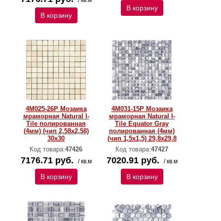
/ кв.м
В корзину
В корзину
4M025-26P Мозаика
4M031-15P Мозаика
мраморная Natural I-
мраморная Natural I-
Тilе полированная
Тilе Equator Gray
(4мм) (чип 2,58х2,58)
полированная (4мм)
30х30
(чип 1,5x1,5) 29,8х29,8
Код товара:
47426
Код товара:
47427
7176.71 руб.
7020.91 руб.
/ кв.м
/ кв.м
В корзину
В корзину