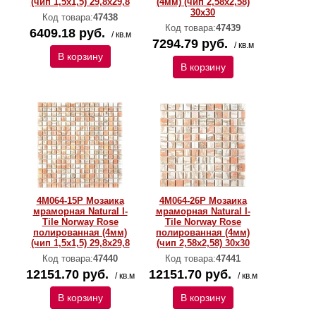
(чип 1,5x1,5) 29,8х29,8
(4мм) (чип 2,58х2,58)
30х30
Код товара:
47438
Код товара:
47439
6409.18 руб.
/ кв.м
7294.79 руб.
/ кв.м
В корзину
В корзину
4M064-15P Мозаика
4M064-26P Мозаика
мраморная Natural I-
мраморная Natural I-
Тilе Norway Rose
Тilе Norway Rose
полированная (4мм)
полированная (4мм)
(чип 1,5x1,5) 29,8х29,8
(чип 2,58х2,58) 30х30
Код товара:
47440
Код товара:
47441
12151.70 руб.
12151.70 руб.
/ кв.м
/ кв.м
В корзину
В корзину