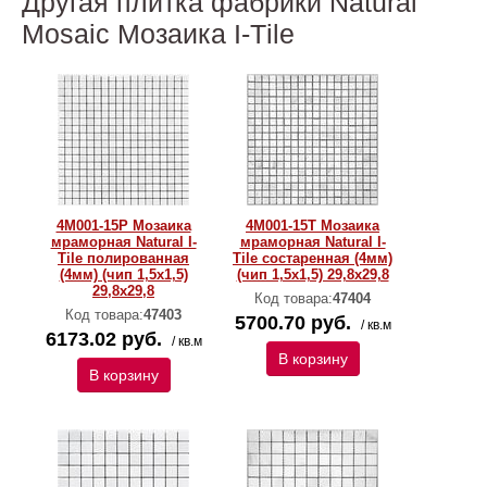
Другая плитка фабрики Natural
Mosaic Мозаика I-Тilе
4M001-15P Мозаика
4M001-15T Мозаика
мраморная Natural I-
мраморная Natural I-
Тilе полированная
Тilе состаренная (4мм)
(4мм) (чип 1,5x1,5)
(чип 1,5x1,5) 29,8х29,8
29,8х29,8
Код товара:
47404
Код товара:
47403
5700.70 руб.
/ кв.м
6173.02 руб.
/ кв.м
В корзину
В корзину