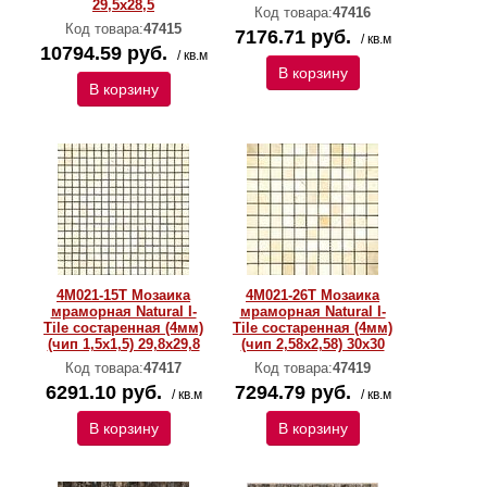
29,5x28,5
Код товара:
47416
Код товара:
47415
7176.71 руб.
/ кв.м
10794.59 руб.
/ кв.м
В корзину
В корзину
4M021-15T Мозаика
4M021-26T Мозаика
мраморная Natural I-
мраморная Natural I-
Тilе состаренная (4мм)
Тilе состаренная (4мм)
(чип 1,5x1,5) 29,8х29,8
(чип 2,58х2,58) 30х30
Код товара:
47417
Код товара:
47419
6291.10 руб.
7294.79 руб.
/ кв.м
/ кв.м
В корзину
В корзину