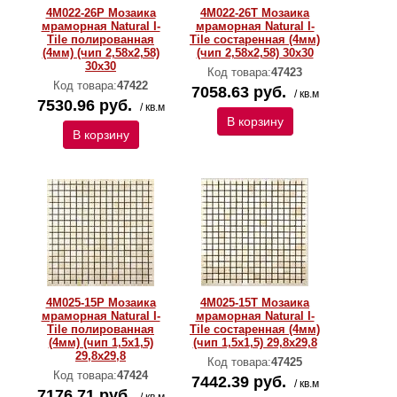
4M022-26P Мозаика
4M022-26T Мозаика
мраморная Natural I-
мраморная Natural I-
Тilе полированная
Тilе состаренная (4мм)
(4мм) (чип 2,58х2,58)
(чип 2,58х2,58) 30х30
30х30
Код товара:
47423
Код товара:
47422
7058.63 руб.
/ кв.м
7530.96 руб.
/ кв.м
В корзину
В корзину
4M025-15P Мозаика
4M025-15T Мозаика
мраморная Natural I-
мраморная Natural I-
Тilе полированная
Тilе состаренная (4мм)
(4мм) (чип 1,5x1,5)
(чип 1,5x1,5) 29,8х29,8
29,8х29,8
Код товара:
47425
Код товара:
47424
7442.39 руб.
/ кв.м
7176.71 руб.