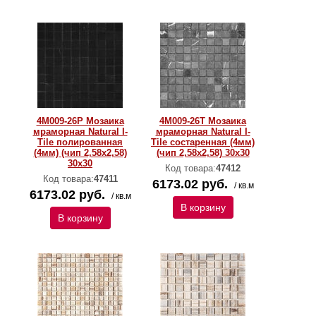
4M009-26P Мозаика
4M009-26T Мозаика
мраморная Natural I-
мраморная Natural I-
Тilе полированная
Тilе состаренная (4мм)
(4мм) (чип 2,58х2,58)
(чип 2,58х2,58) 30х30
30х30
Код товара:
47412
Код товара:
47411
6173.02 руб.
/ кв.м
6173.02 руб.
/ кв.м
В корзину
В корзину