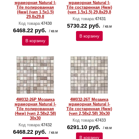
мраморная Natural I-
мраморная Natural I-
Тilе полированная
Тilе состаренная (4мм)
(4мм) (чип 1,5x1,5)
(чип 1,5x1,5) 29,8х29,8
29,8х29,8
Код товара:
47431
Код товара:
47430
5730.22 руб.
/ кв.м
6468.22 руб.
/ кв.м
В корзину
В корзину
4M032-26P Мозаика
4M032-26T Мозаика
мраморная Natural I-
мраморная Natural I-
Тilе полированная
Тilе состаренная (4мм)
(4мм) (чип 2,58х2,58)
(чип 2,58х2,58) 30х30
30х30
Код товара:
47433
Код товара:
47432
6291.10 руб.
/ кв.м
6468.22 руб.
/ кв.м
В корзину