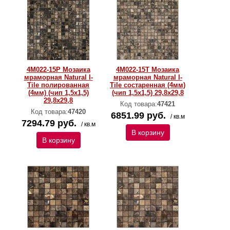
4M022-15P Мозаика
4M022-15T Мозаика
мраморная Natural I-
мраморная Natural I-
Тilе полированная
Тilе состаренная (4мм)
(4мм) (чип 1,5x1,5)
(чип 1,5x1,5) 29,8х29,8
29,8х29,8
Код товара:
47421
Код товара:
47420
6851.99 руб.
/ кв.м
7294.79 руб.
/ кв.м
В корзину
В корзину