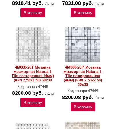
8918.41 руб.
7831.08 руб.
/ кв.м
/ кв.м
В корзину
В корзину
4M088-26T Мозаика
4M088-26P Мозаика
мраморная Natural I-
мраморная Natural I-
Тilе состаренная (4мм)
Тilе полированная
(чип 2,58х2,58) 30х30
(4мм) (чип 2,58х2,58)
30х30
Код товара:
47448
Код товара:
47449
8200.08 руб.
/ кв.м
8200.08 руб.
/ кв.м
В корзину
В корзину