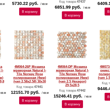
Код товара:
47437
5730.22 руб.
6409.
кв.м
/ кв.м
6851.99 руб.
/ кв.м
В корзину
В
В корзину
ка
4M064-26P Мозаика
4M064-DP Мозаика
4M073
 I-
мраморная Natural I-
мраморная Natural I-
оникс 
e
Тilе Norway Rose
Тilе Norway Rose
полиро
м)
полированная (4мм)
полированная (4мм)
(чип 1,5
9,8
(чип 2,58х2,58) 30х30
(чип 2,5 Hexagon)
Код т
29,5x28,5
Код товара:
47441
9446.
Код товара:
47442
12151.70 руб.
/ кв.м
/ кв.м
15246.41 руб.
/ кв.м
В
В корзину
В корзину