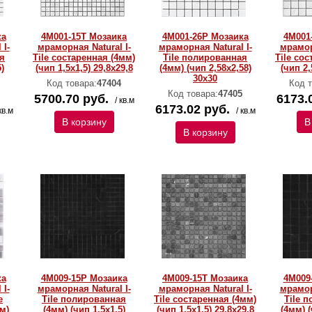
ка
4M001-15T Мозаика
4M001-26P Мозаика
4M001
 I-
мраморная Natural I-
мраморная Natural I-
мрамор
я
Тilе состаренная (4мм)
Тilе полированная
Тilе со
)
(чип 1,5x1,5) 29,8х29,8
(4мм) (чип 2,58х2,58)
(чип 2,
30х30
Код товара:
47404
Код т
Код товара:
47405
5700.70 руб.
6173.
/ кв.м
6173.02 руб.
кв.м
/ кв.м
В корзину
В
В корзину
ка
4M009-15P Мозаика
4M009-15T Мозаика
4M009
 I-
мраморная Natural I-
мраморная Natural I-
мрамор
e
Тilе полированная
Тilе состаренная (4мм)
Тilе 
м)
(4мм) (чип 1,5x1,5)
(чип 1,5x1,5) 29,8х29,8
(4мм) (