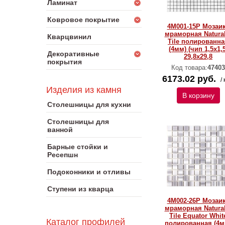
Ламинат
Ковровое покрытие
4M001-15P Мозаи
мраморная Natural
Кварцвинил
Тilе полированна
(4мм) (чип 1,5x1,5
Декоративные
29,8х29,8
покрытия
Код товара:
47403
6173.02 руб.
/ 
Изделия из камня
В корзину
Столешницы для кухни
Столешницы для
ванной
Барные стойки и
Ресепшн
Подоконники и отливы
Ступени из кварца
4M002-26P Мозаи
мраморная Natural
Тilе Equator Whit
Каталог профилей
полированная (4м