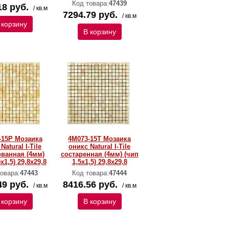
Код товара:
47439
18 руб.
/ кв.м
7294.79 руб.
/ кв.м
 корзину
В корзину
-15P Мозаика
4M073-15T Мозаика
Natural I-Тilе
оникс Natural I-Тilе
ванная (4мм)
состаренная (4мм) (чип
x1,5) 29,8х29,8
1,5x1,5) 29,8х29,8
овара:
47443
Код товара:
47444
49 руб.
8416.56 руб.
/ кв.м
/ кв.м
 корзину
В корзину