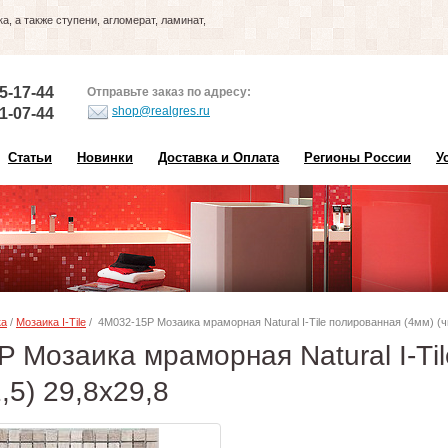
, а также ступени, агломерат, ламинат,
5-17-44
Отправьте заказ по адресу:
shop@realgres.ru
1-07-44
Статьи
Новинки
Доставка и Оплата
Регионы России
У
ка
/
Мозаика I-Тilе
/ 4M032-15P Мозаика мраморная Natural I-Тilе полированная (4мм) (чи
 Мозаика мраморная Natural I-Тi
1,5) 29,8х29,8