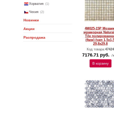
Хорватия
(1)
Чехия
(2)
Новинки
4M025-15P Мозаи
Акции
мраморная Natural
Тilе полированна
Распродажа
(4мм) (чип 1,5x1,5
29,8х29,8
Код товара:
47424
7176.71 руб.
/ 
В корзину