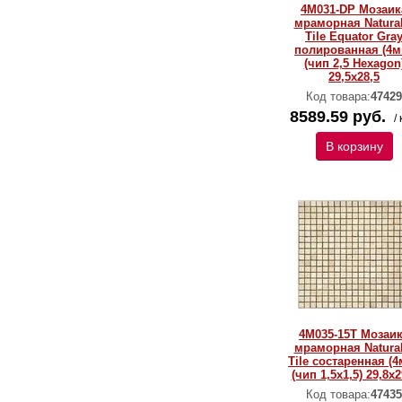
4M031-DP Мозаик
мраморная Natural
Тilе Equator Gra
полированная (4м
(чип 2,5 Hexagon
29,5x28,5
Код товара:
47429
8589.59 руб.
/ 
В корзину
4M035-15T Мозаи
мраморная Natural
Тilе состаренная (4
(чип 1,5x1,5) 29,8х2
Код товара:
47435