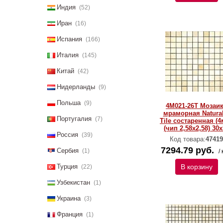
Индия
(52)
Иран
(16)
Испания
(166)
Италия
(145)
Китай
(42)
Нидерланды
(9)
Польша
(9)
4M021-26T Мозаи
мраморная Natural
Португалия
(7)
Тilе состаренная (4
(чип 2,58х2,58) 30х
Россия
(39)
Код товара:
47419
7294.79 руб.
Сербия
(1)
/ 
Турция
В корзину
(22)
Узбекистан
(1)
Украина
(3)
Франция
(1)