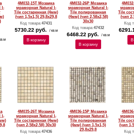
а
4M032-15T Мозаика
4M032-26P Мозаика
4M032
 I-
мраморная Natural I-
мраморная Natural I-
мрамор
y
Тilе состаренная (4мм)
Тilе полированная
Тilе со
м)
(чип 1,5x1,5) 29,8х29,8
(4мм) (чип 2,58х2,58)
(чип 2,
)
30х30
Код товара:
47431
Код т
Код товара:
47432
5730.22 руб.
6291.
/ кв.м
6468.22 руб.
/ кв.м
кв.м
В корзину
В
В корзину
ка
4M035-26T Мозаика
4M036-15P Мозаика
4M036
 I-
мраморная Natural I-
мраморная Natural I-
мрамор
мм)
Тilе состаренная (4мм)
Тilе полированная
Тilе со
9,8
(чип 2,58х2,58) 30х30
(4мм) (чип 1,5x1,5)
(чип 1,5
29,8х29,8
Код товара:
47436
Код т