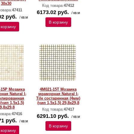
30х30
Код товара:
47412
товара:
47411
6173.02 руб.
/ кв.м
02 руб.
/ кв.м
В корзину
 корзину
-15P Мозаика
4M021-15T Мозаика
ная Natural I-
мраморная Natural I-
полированная
Тilе состаренная (4мм)
(чип 1,5x1,5)
(чип 1,5x1,5) 29,8х29,8
9,8х29,8
Код товара:
47417
овара:
47416
6291.10 руб.
/ кв.м
71 руб.
/ кв.м
В корзину
 корзину