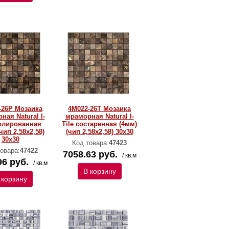
-26P Мозаика
4M022-26T Мозаика
ная Natural I-
мраморная Natural I-
полированная
Тilе состаренная (4мм)
чип 2,58х2,58)
(чип 2,58х2,58) 30х30
30х30
Код товара:
47423
овара:
47422
7058.63 руб.
/ кв.м
96 руб.
/ кв.м
В корзину
 корзину