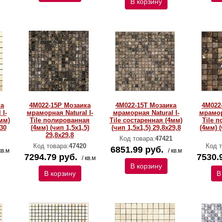
В корзину
ка
4M022-15P Мозаика
4M022-15T Мозаика
4M022
 I-
мраморная Natural I-
мраморная Natural I-
мрамор
мм)
Тilе полированная
Тilе состаренная (4мм)
Тilе 
30
(4мм) (чип 1,5x1,5)
(чип 1,5x1,5) 29,8х29,8
(4мм) (
29,8х29,8
Код товара:
47421
Код товара:
47420
Код т
6851.99 руб.
кв.м
/ кв.м
7294.79 руб.
7530.
/ кв.м
В корзину
В корзину
В