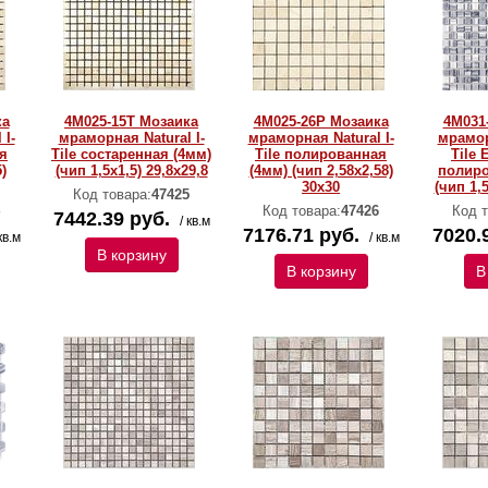
ка
4M025-15T Мозаика
4M025-26P Мозаика
4M031
 I-
мраморная Natural I-
мраморная Natural I-
мрамор
я
Тilе состаренная (4мм)
Тilе полированная
Тilе 
)
(чип 1,5x1,5) 29,8х29,8
(4мм) (чип 2,58х2,58)
полиро
30х30
(чип 1,5
Код товара:
47425
Код товара:
47426
Код т
7442.39 руб.
/ кв.м
7176.71 руб.
7020.
кв.м
/ кв.м
В корзину
В корзину
В