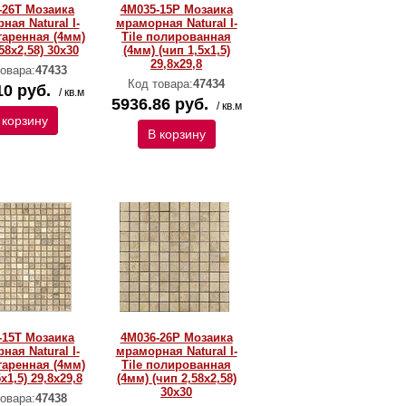
-26T Мозаика
4M035-15P Мозаика
ная Natural I-
мраморная Natural I-
старенная (4мм)
Тilе полированная
58х2,58) 30х30
(4мм) (чип 1,5x1,5)
29,8х29,8
овара:
47433
Код товара:
47434
10 руб.
/ кв.м
5936.86 руб.
/ кв.м
 корзину
В корзину
-15T Мозаика
4M036-26P Мозаика
ная Natural I-
мраморная Natural I-
старенная (4мм)
Тilе полированная
x1,5) 29,8х29,8
(4мм) (чип 2,58х2,58)
30х30
овара:
47438