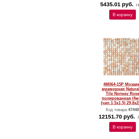
5435.01 руб.
/ 
В корзину
4M064-15P Мозаи
мраморная Natural
Тilе Norway Ros
полированная (4м
(чип 1,5x1,5) 29,8х2
Код товара:
47440
12151.70 руб.
В корзину