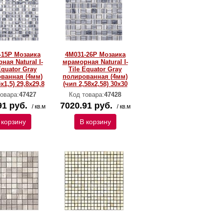
-15P Мозаика
4M031-26P Мозаика
ная Natural I-
мраморная Natural I-
Equator Gray
Тilе Equator Gray
ванная (4мм)
полированная (4мм)
x1,5) 29,8х29,8
(чип 2,58х2,58) 30х30
овара:
47427
Код товара:
47428
91 руб.
7020.91 руб.
/ кв.м
/ кв.м
 корзину
В корзину