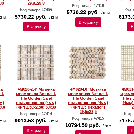
30
29,8х29,8
Код товара:
47410
Код товара:
47409
Код 
5730.22 руб.
/ кв.м
5730.22 руб.
6173.
кв.м
/ кв.м
В корзину
В корзину
В
ка
4M020-26P Мозаика
4M020-DP Мозаика
4M021
 I-
мраморная Natural I-
мраморная Natural I-
мрамор
d
Тilе Golden Sand
Тilе Golden Sand
Тilе 
м)
полированная (4мм)
полированная (4мм)
(4мм) 
9,8
(чип 2,58х2,58) 30х30
(чип 2,5 Hexagon)
2
29,5x28,5
Код товара:
47414
Код т
Код товара:
47415
9013.53 руб.
7176.
кв.м
/ кв.м
10794.59 руб.
/ кв.м
В корзину
В