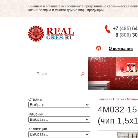
В нашем магазине в ассортименте представлена керамическая плитка
клей и затирка и многие другие виды продукции.
+7
(495)
64
8
(800)
30
О компании
Найти плитку
Пример:
Настенная плитка
Страны
Главная
/
Плитка
/
Мозаи
4M032-15P
Фабрики
(чип 1,5x
Коллекции