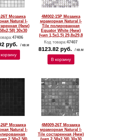
-26T Мозаика
4M002-15P Мозаика
ная Natural I-
мраморная Natural I-
старенная (4мм)
Тilе полированная
58х2,58) 30х30
Equator White (4мм)
(чип 1,5x1,5) 29,8х29,8
овара:
47406
Код товара:
47407
02 руб.
/ кв.м
8123.82 руб.
/ кв.м
 корзину
В корзину
-26P Мозаика
4M009-26T Мозаика
ная Natural I-
мраморная Natural I-
полированная
Тilе состаренная (4мм)
чип 2,58х2,58)
(чип 2,58х2,58) 30х30