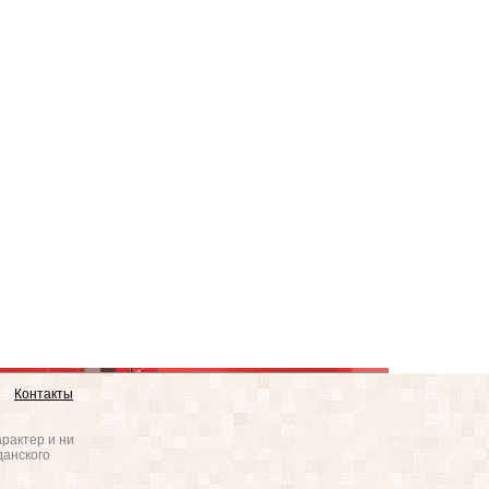
Контакты
рактер и ни
данского