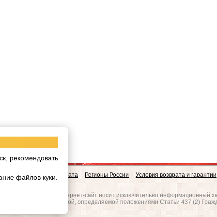
ск, рекомендовать
овинки
Доставка и Оплата
Регионы России
Условия возврата и гарантии
ание файлов куки.
w.realgres.ru
 на то, что данный интернет-сайт носит исключительно информационный ха
вляется публичной офертой, определяемой положениями Статьи 437 (2) Граж