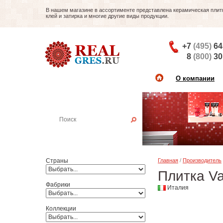
В нашем магазине в ассортименте представлена керамическая плитка
клей и затирка и многие другие виды продукции.
+7
(495)
64
8
(800)
30
О компании
Найти плитку
Пример:
Настенная плитка
Страны
Главная
/
Производитель
Плитка Va
Фабрики
Италия
Коллекции