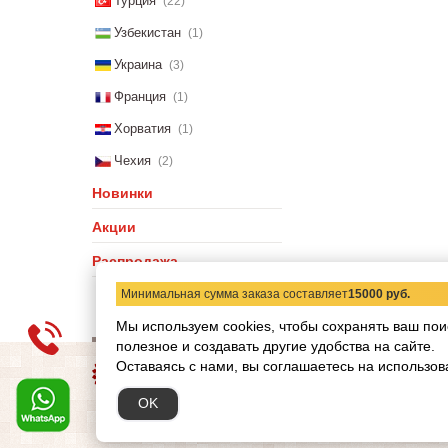
Турция
(22)
Узбекистан
(1)
Украина
(3)
Франция
(1)
Хорватия
(1)
Чехия
(2)
Новинки
Акции
Распродажа
Минимальная сумма заказа составляет
15000 руб.
Мы используем cookies, чтобы сохранять ваш пои
полезное и создавать другие удобства на сайте.
О компании
Статьи
Н
Оставаясь с нами, вы соглашаетесь на использов
Copyright © 2012-2026 ww
OK
Обращаем ваше внимание
при каких условиях не я
кодекса РФ.