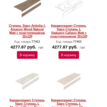
Ступень Staro Antislip L
Керамогранит Ступень
Amazon Wood Natural
Staro Ступень L
Matt с подступенником
Statuario Calipso Matt с
32x120
подступенником 32x120
Код товара:
77463
Код товара:
77465
4277.87 руб.
4277.87 руб.
/ шт.
/ шт.
В корзину
В корзину
Керамогранит Ступень
Керамогранит Ступень
Staro Ступень L
Staro Ступень L