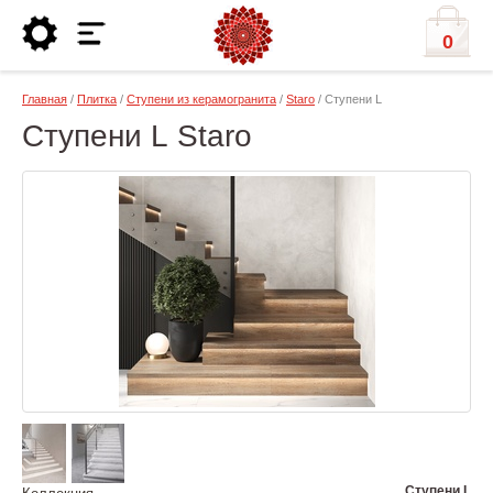
0
Главная
/
Плитка
/
Ступени из керамогранита
/
Staro
/ Ступени L
Ступени L Staro
Ступени L