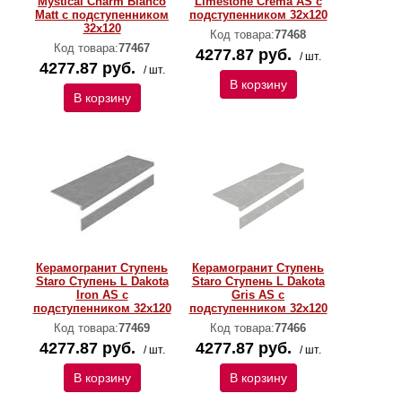
Mystical Charm Bianco
Limestone Crema AS с
Matt с подступенником
подступенником 32x120
32x120
Код товара:
77468
Код товара:
77467
4277.87 руб.
/ шт.
4277.87 руб.
/ шт.
В корзину
В корзину
Керамогранит Ступень
Керамогранит Ступень
Staro Ступень L Dakota
Staro Ступень L Dakota
Iron AS с
Gris AS с
подступенником 32x120
подступенником 32x120
Код товара:
77469
Код товара:
77466
4277.87 руб.
4277.87 руб.
/ шт.
/ шт.
В корзину
В корзину