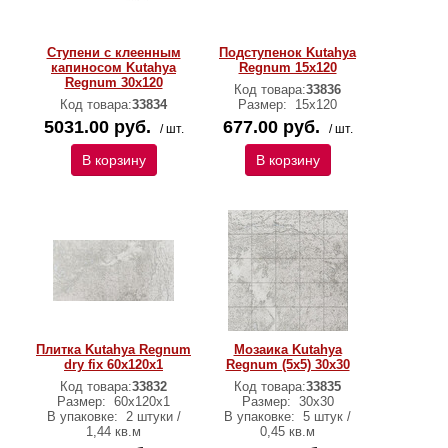
Ступени c клеенным
Подступенок Kutahya
капиносом Kutahya
Regnum 15х120
Regnum 30x120
Код товара:
33836
Код товара:
33834
Размер:
15х120
5031.00 руб.
677.00 руб.
/ шт.
/ шт.
В корзину
В корзину
Плитка Kutahya Regnum
Мозаика Kutahya
dry fix 60х120х1
Regnum (5х5) 30x30
Код товара:
33832
Код товара:
33835
Размер:
60х120х1
Размер:
30х30
В упаковке:
2 штуки /
В упаковке:
5 штук /
1,44 кв.м
0,45 кв.м