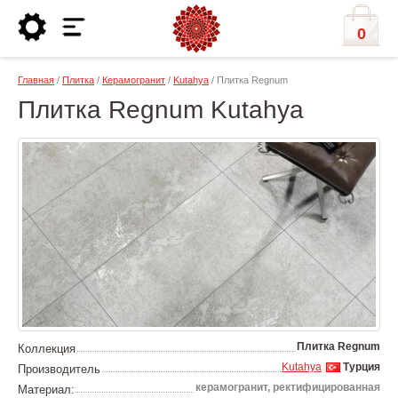
0
Главная
/
Плитка
/
Керамогранит
/
Kutahya
/ Плитка Regnum
Плитка Regnum Kutahya
Плитка Regnum
Коллекция
Kutahya
Турция
Производитель
керамогранит, ректифицированная
Материал: