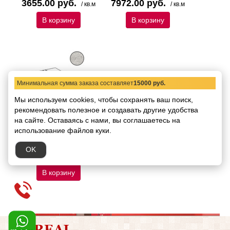
3655.00 руб.
7972.00 руб.
/ кв.м
/ кв.м
В корзину
В корзину
Минимальная сумма заказа составляет
15000 руб.
Мы используем cookies, чтобы сохранять ваш поиск,
рекомендовать
полезное и создавать другие удобства
Cтупени c насечками
на сайте.
Оставаясь с нами, вы соглашаетесь на
Kutahya Regnum 30x120
использование файлов куки.
Код товара:
33833
Размер:
30х120
OK
1870.00 руб.
/ шт.
В корзину