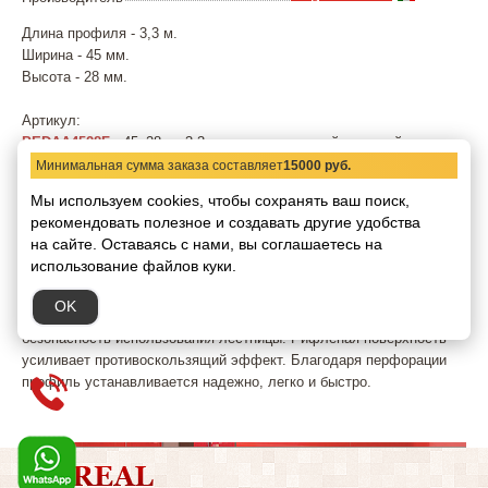
Длина профиля - 3,3 м.
Ширина - 45 мм.
Высота - 28 мм.
Артикул:
PEDAA4528F
- 45х28мм 3,3м порог с резиновой вставкой цвет
серебро матовое
Минимальная сумма заказа составляет
15000 руб.
PEDAB4528F
- 45х28мм 3,3м порог с резиновой вставкой цвет
Мы используем cookies, чтобы сохранять ваш поиск,
бронза
рекомендовать
полезное и создавать другие удобства
на сайте.
Оставаясь с нами, вы соглашаетесь на
использование файлов куки.
Угловой профиль для ступеней из анодированного алюминия со
сменным вкладышем из резины. Предохраняет края ступени,
OK
скрывает дефекты укладки. Вставка из резины обеспечивает
безопасность использования лестницы. Рифленая поверхность
усиливает противоскользящий эффект. Благодаря перфорации
профиль устанавливается надежно, легко и быстро.