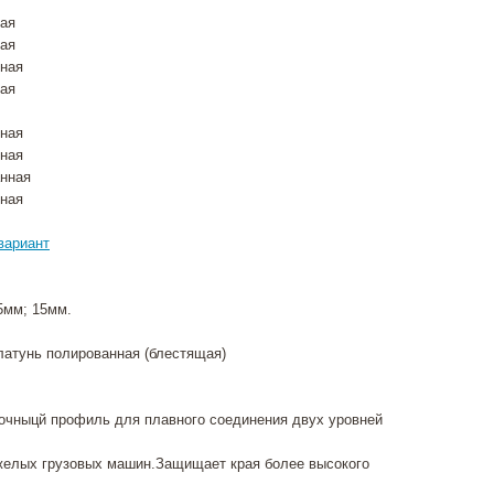
ная
ная
ьная
ная
нная
нная
анная
нная
вариант
,5мм; 15мм.
латунь полированная (блестящая)
очныцй профиль для плавного соединения двух уровней
желых грузовых машин.Защищает края более высокого