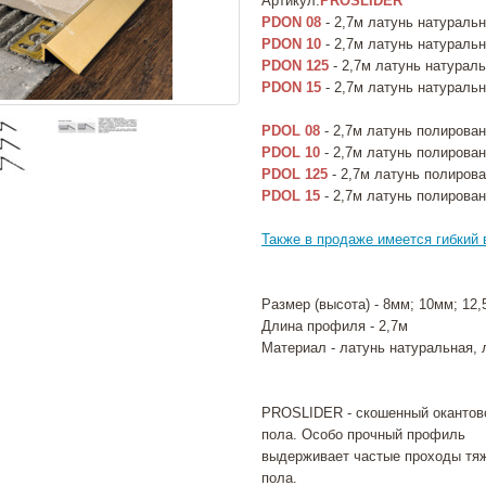
Артикул:
PROSLIDER
PDON 08
- 2,7м латунь натураль
PDON 10
- 2,7м латунь натураль
PDON 125
- 2,7м латунь натурал
PDON 15
- 2,7м латунь натураль
PDOL 08
- 2,7м латунь полирова
PDOL 10
- 2,7м латунь полирова
PDOL 125
- 2,7м латунь полиров
PDOL 15
- 2,7м латунь полирова
Также в продаже имеется гибкий 
Размер (высота) - 8мм; 10мм; 12
Длина профиля - 2,7м
Материал - латунь натуральная, 
PROSLIDER - скошенный окантов
пола. Особо прочный профиль
выдерживает частые проходы тя
пола.