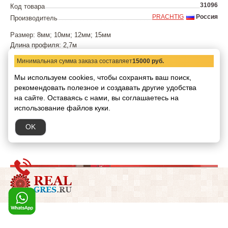
31096
Код товара
PRACHTIG
Россия
Производитель
Размер: 8мм; 10мм; 12мм; 15мм
Длина профиля: 2,7м
Материал: нержавейка полированная, нержавейка шлифованная
Минимальная сумма заказа составляет
15000 руб.
(матовая)
Мы используем cookies, чтобы сохранять ваш поиск,
Способ монтажа:
рекомендовать
полезное и создавать другие удобства
Монтаж профиля производится на саморезы в предварительно
на сайте.
Оставаясь с нами, вы соглашаетесь на
подготовленные отверстия. При установки профиля на наружных
использование файлов куки.
поверхностях рекомендовано использовать дополнительно
герметик
OK