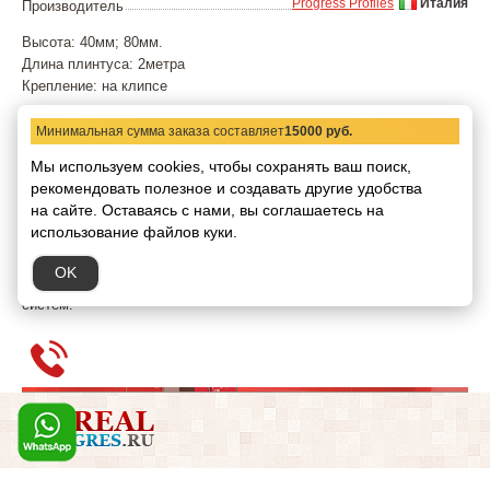
Progress Profiles
Италия
Производитель
Высота: 40мм; 80мм.
Длина плинтуса: 2метра
Крепление: на клипсе
PKAA 40
-2метра, алюминий анодированный серебро матовое
Минимальная сумма заказа составляет
15000 руб.
PKAA 80
-2метра алюминий анодированный серебро матовое
Мы используем cookies, чтобы сохранять ваш поиск,
рекомендовать
полезное и создавать другие удобства
на сайте.
Оставаясь с нами, вы соглашаетесь на
PROSKIRTING - инновационный плинтус из анодированного
использование файлов куки.
алюминия, с кабельканалом. Разработан для решения различных
проблем, связанных с монтажом плинтуса и прокладки
OK
электрических, компьютерных, телефонных кабелей и других
систем.