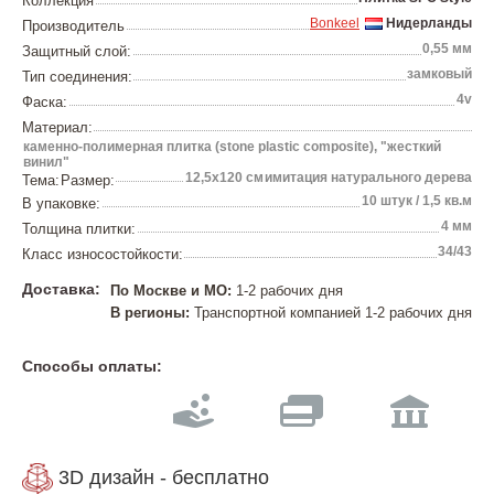
Коллекция
Bonkeel
Нидерланды
Производитель
0,55 мм
Защитный слой:
замковый
Тип соединения:
4v
Фаска:
Материал:
каменно-полимерная плитка (stone plastic composite), "жесткий
винил"
12,5х120 см
имитация натурального дерева
Тема:
Размер:
10 штук / 1,5 кв.м
В упаковке:
4 мм
Толщина плитки:
34/43
Класс износостойкости:
Доставка:
По Москве и МО:
1-2 рабочих дня
В регионы:
Транспортной компанией 1-2 рабочих дня
Способы оплаты:
3D дизайн - бесплатно